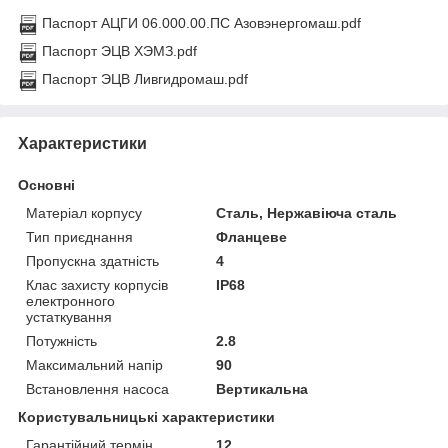
Паспорт АЦГИ 06.000.00.ПС Азовэнергомаш.pdf
Паспорт ЭЦВ ХЭМЗ.pdf
Паспорт ЭЦВ Ливгидромаш.pdf
Характеристики
Основні
Матеріал корпусу
Сталь, Нержавіюча сталь
Тип приєднання
Фланцеве
Пропускна здатність
4
Клас захисту корпусів
IP68
електронного
устаткування
Потужність
2.8
Максимальний напір
90
Встановлення насоса
Вертикальна
Користувальницькі характеристики
Гарантійний термін
12