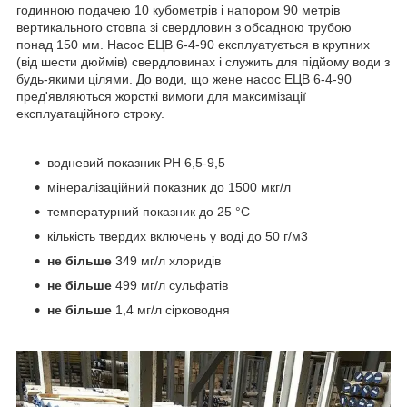
годинною подачею 10 кубометрів і напором 90 метрів
вертикального стовпа зі свердловин з обсадною трубою
понад 150 мм. Насос ЕЦВ 6-4-90 експлуатується в крупних
(від шести дюймів) свердловинах і служить для підйому води з
будь-якими цілями. До води, що жене насос ЕЦВ 6-4-90
пред'являються жорсткі вимоги для максимізації
експлуатаційного строку.
водневий показник PH 6,5-9,5
мінералізаційний показник до 1500 мкг/л
температурний показник до 25 °C
кількість твердих включень у воді до 50 г/м3
не більше
349 мг/л хлоридів
не більше
499 мг/л сульфатів
не більше
1,4 мг/л сірководня