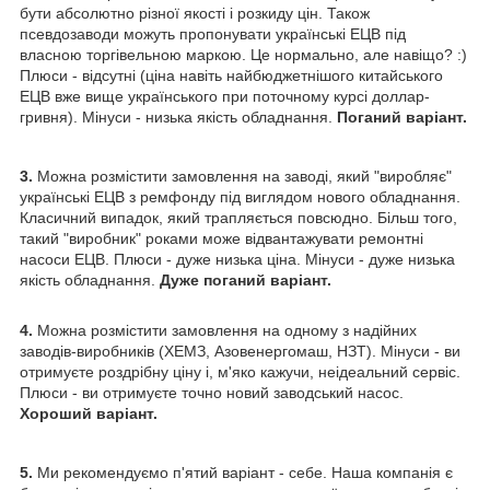
бути абсолютно різної якості і розкиду цін. Також
псевдозаводи можуть пропонувати українські ЕЦВ під
власною торгівельною маркою. Це нормально, але навіщо? :)
Плюси - відсутні (ціна навіть найбюджетнішого китайського
ЕЦВ вже вище українського при поточному курсі доллар-
гривня). Мінуси - низька якість обладнання.
Поганий варіант.
3.
Можна розмістити замовлення на заводі, який "виробляє"
українські ЕЦВ з ремфонду під виглядом нового обладнання.
Класичний випадок, який трапляється повсюдно. Більш того,
такий "виробник" роками може відвантажувати ремонтні
насоси ЕЦВ. Плюси - дуже низька ціна. Мінуси - дуже низька
якість обладнання.
Дуже поганий варіант.
4.
Можна розмістити замовлення на одному з надійних
заводів-виробників (ХЕМЗ, Азовенергомаш, НЗТ). Мінуси - ви
отримуєте роздрібну ціну і, м'яко кажучи, неідеальний сервіс.
Плюси - ви отримуєте точно новий заводський насос.
Хороший варіант.
5.
Ми рекомендуємо п'ятий варіант - себе. Наша компанія є