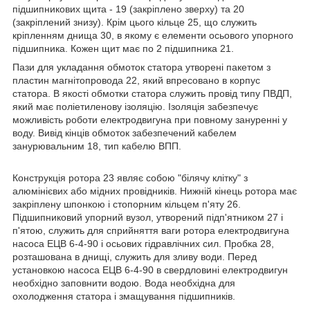
підшипникових щита - 19 (закріплено зверху) та 20
(закріплений знизу). Крім цього кільце 25, що служить
кріпленням днища 30, в якому є елементи осьового упорного
підшипника. Кожен щит має по 2 підшипника 21.
Пази для укладання обмоток статора утворені пакетом з
пластин магнітопровода 22, який впресовано в корпус
статора. В якості обмотки статора служить провід типу ПВДП,
який має поліетиленову ізоляцію. Ізоляція забезпечує
можливість роботи електродвигуна при повному зануренні у
воду. Вивід кінців обмоток забезпечений кабелем
занурювальним 18, тип кабелю ВПП.
Конструкція ротора 23 являє собою "білячу клітку" з
алюмінієвих або мідних провідників. Нижній кінець ротора має
закріплену шпонкою і стопорним кільцем п'яту 26.
Підшипниковий упорний вузол, утворений підп'ятником 27 і
п'ятою, служить для сприйняття ваги ротора електродвигуна
насоса ЕЦВ 6-4-90 і осьових гідравлічних сил. Пробка 28,
розташована в днищі, служить для зливу води. Перед
установкою насоса ЕЦВ 6-4-90 в свердловині електродвигун
необхідно заповнити водою. Вода необхідна для
охолодження статора і змащування підшипників.