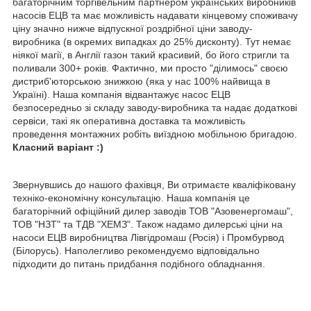
багаторічним торгівельним партнером українських виробників
насосів ЕЦВ та має можливість надавати кінцевому споживачу
ціну значно нижче відпускної роздрібної ціни заводу-
виробника (в окремих випадках до 25% дисконту). Тут немає
ніякої магії, в Англії газон такий красивий, бо його стригли та
поливали 300+ років. Фактично, ми просто "ділимось" своєю
дистриб'юторською знижкою (яка у нас 100% найвища в
Україні). Наша компанія відвантажує насос ЕЦВ
безпосередньо зі складу заводу-виробника та надає додаткові
сервіси, такі як оперативна доставка та можливість
проведення монтажних робіть виїздною мобільною бригадою.
Класний варіант :)
Звернувшись до нашого фахівця, Ви отримаєте кваліфіковану
техніко-економічну консультацію. Наша компанія це
багаторічний офіційний дилер заводів ТОВ "Азовенергомаш",
ТОВ "НЗТ" та ТДВ "ХЕМЗ". Також надамо дилерські ціни на
насоси ЕЦВ виробництва Лівгідромаш (Росія) і Промбурвод
(Білорусь). Наполегливо рекомендуємо відповідально
підходити до питань придбання подібного обладнання.