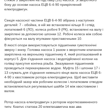
стяжок 3 закріплені на підставці (16) насоса. Зі зворотного
боку до основи насоса ЕЦВ 6-4-90 прикріплений
електродвигун.
Секція насосної частини ЕЦВ 6-4-90 зібрана з наступних
деталей: 7 - обойма, в ній же встановлені кільце 8 і отвід
лопатковий 6 (ЛО), колеса робочі 9 (РК), встановлені на валу і
закріплені за допомогою шпонки 12. Робочі колеса між собою
фіксуються на валу втулками приставочными 10.
В якості опори використовуються підшипники гумотехнічні
зверху і знизу. Головка насоса 1 разом з зворотним клапаном
закріплена на верхньому підшипнику 4, який розташований в
корпусі 5. Для з'єднання насоса і водопідйомної колони на
голівці присутня конічна різьба. Змазування підшипників
проводиться перекачуваною водою. Муфта 15 і шпонки 17 і
13 служать для з'єднання нижнього кінця вала насоса ЕЦВ 6-
4-90 з хвостовиком ротора електродвигуна. Щоб виставити
необхідний зазор між робочим колесом і лопатковим отводом
встановлюються регулювальні шайби 14 між хвостовиком і
валом.
Ротор насоса електродвигун з ротором короткозамкненого
типу. Корпус статора 20 електродвигуна має два