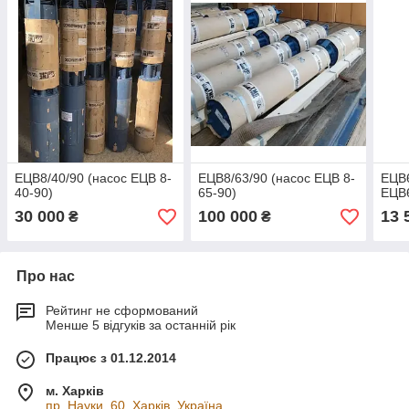
ЕЦВ8/40/90 (насос ЕЦВ 8-
ЕЦВ8/63/90 (насос ЕЦВ 8-
ЕЦВ6
40-90)
65-90)
ЕЦВ6
30 000
100 000
13 
₴
₴
Про нас
Рейтинг не сформований
Менше 5 відгуків за останній рік
Працює з 01.12.2014
м. Харків
пр. Науки, 60, Харків, Україна