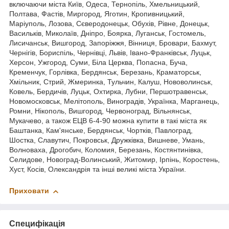
включаючи міста Київ, Одеса, Тернопіль, Хмельницький,
Полтава, Фастів, Миргород, Яготин, Кропивницький,
Маріуполь, Лозова, Сєверодонецьк, Обухів, Рівне, Донецьк,
Васильків, Миколаїв, Дніпро, Боярка, Луганськ, Гостомель,
Лисичанськ, Вишгород, Запоріжжя, Вінниця, Бровари, Бахмут,
Чернігів, Бориспіль, Чернівці, Львів, Івано-Франківськ, Луцьк,
Херсон, Ужгород, Суми, Біла Церква, Попасна, Буча,
Кременчук, Горлівка, Бердянськ, Березань, Краматорськ,
Хмільник, Стрий, Жмеринка, Тульчин, Калуш, Нововолинськ,
Ковель, Бердичів, Луцьк, Охтирка, Лубни, Першотравенськ,
Новомосковськ, Мелітополь, Виноградів, Українка, Марганець,
Ромни, Нікополь, Вишгород, Червоноград, Вільнянськ,
Мукачево, а також ЕЦВ 6-4-90 можна купити в такі міста як
Баштанка, Кам'янське, Бердянськ, Чортків, Павлоград,
Шостка, Славутич, Покровськ, Дружківка, Вишневе, Умань,
Волноваха, Дрогобич, Коломия, Березань, Костянтинівка,
Селидове, Новоград-Волинський, Житомир, Ірпінь, Коростень,
Хуст, Косів, Олександрія та інші великі міста України.
Приховати
Специфікація