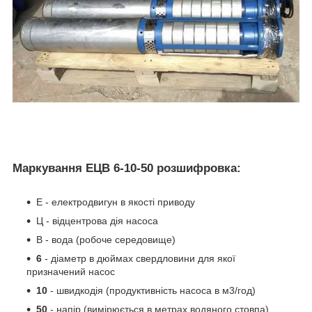
Маркування ЕЦВ 6-10-50 розшифровка:
Е - електродвигун в якості приводу
Ц - відцентрова дія насоса
В - вода (робоче середовище)
6
- діаметр в дюймах свердловини для якої
призначений насос
10
- швидкодія (продуктивність насоса в м3/год)
50
- напір (вимірюється в метрах водяного стовпа)