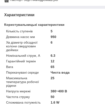
Характеристики
Користувальницькі характеристики
Кількість ступенів
5
Довжина насос мм
950
Хв діаметр обсадної
6
колони свердловин
дюймах
Номінальний струм, А
6.3
Гарантійний термін
12
Вага
65
Перекачувані середи
Чиста вода
Максимальна
25
температура робочої
рідини
Напруга мережі
380~400 В
Частота струму
50
Споживана потужність
1.6 W