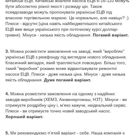
китайські ЕЦВ. Китайські аналоги насоса ЕЦВ 6-16-110 можуть
бути абсолютно різної якості і розкиду цін. Також
псевдозаводи можуть пропонувати українські ЕЦВ під
власною торгівельною маркою. Це нормально, але навіщо? :)
Плюси - відсутні (ціна навіть найбюджетнішого китайського
ЕЦВ вже вище українського при поточному курсі доллар-
гривня). Мінуси - низька якість обладнання.
Поганий варіант.
3.
Можна розмістити замовлення на заводі, який "виробляє"
українські ЕЦВ з ремфонду під виглядом нового обладнання.
Класичний випадок, який трапляється повсюдно. Більш того,
такий "виробник" роками може відвантажувати ремонтні
насоси ЕЦВ. Плюси - дуже низька ціна. Мінуси - дуже низька
якість обладнання.
Дуже поганий варіант.
4.
Можна розмістити замовлення на одному з надійних
заводів-виробників (ХЕМЗ, Азовенергомаш, НЗТ). Мінуси - ви
отримуєте роздрібну ціну і, м'яко кажучи, неідеальний сервіс.
Плюси - ви отримуєте точно новий заводський насос.
Хороший варіант.
5.
Ми рекомендуємо п'ятий варіант - себе. Наша компанія є