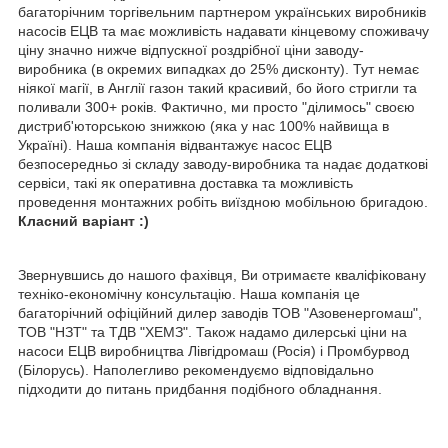
багаторічним торгівельним партнером українських виробників
насосів ЕЦВ та має можливість надавати кінцевому споживачу
ціну значно нижче відпускної роздрібної ціни заводу-
виробника (в окремих випадках до 25% дисконту). Тут немає
ніякої магії, в Англії газон такий красивий, бо його стригли та
поливали 300+ років. Фактично, ми просто "ділимось" своєю
дистриб'юторською знижкою (яка у нас 100% найвища в
Україні). Наша компанія відвантажує насос ЕЦВ
безпосередньо зі складу заводу-виробника та надає додаткові
сервіси, такі як оперативна доставка та можливість
проведення монтажних робіть виїздною мобільною бригадою.
Класний варіант :)
Звернувшись до нашого фахівця, Ви отримаєте кваліфіковану
техніко-економічну консультацію. Наша компанія це
багаторічний офіційний дилер заводів ТОВ "Азовенергомаш",
ТОВ "НЗТ" та ТДВ "ХЕМЗ". Також надамо дилерські ціни на
насоси ЕЦВ виробництва Лівгідромаш (Росія) і Промбурвод
(Білорусь). Наполегливо рекомендуємо відповідально
підходити до питань придбання подібного обладнання.