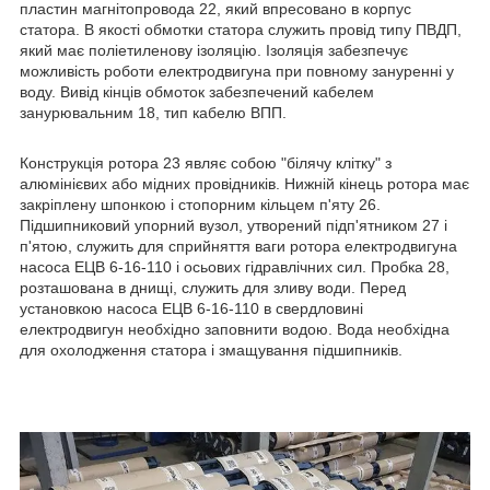
пластин магнітопровода 22, який впресовано в корпус
статора. В якості обмотки статора служить провід типу ПВДП,
який має поліетиленову ізоляцію. Ізоляція забезпечує
можливість роботи електродвигуна при повному зануренні у
воду. Вивід кінців обмоток забезпечений кабелем
занурювальним 18, тип кабелю ВПП.
Конструкція ротора 23 являє собою "білячу клітку" з
алюмінієвих або мідних провідників. Нижній кінець ротора має
закріплену шпонкою і стопорним кільцем п'яту 26.
Підшипниковий упорний вузол, утворений підп'ятником 27 і
п'ятою, служить для сприйняття ваги ротора електродвигуна
насоса ЕЦВ 6-16-110 і осьових гідравлічних сил. Пробка 28,
розташована в днищі, служить для зливу води. Перед
установкою насоса ЕЦВ 6-16-110 в свердловині
електродвигун необхідно заповнити водою. Вода необхідна
для охолодження статора і змащування підшипників.