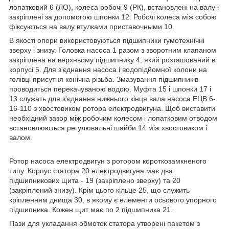
лопатковий 6 (ЛО), колеса робочі 9 (РК), встановлені на валу і
закріплені за допомогою шпонки 12. Робочі колеса між собою
фіксуються на валу втулками приставочными 10.
В якості опори використовуються підшипники гумотехнічні
зверху і знизу. Головка насоса 1 разом з зворотним клапаном
закріплена на верхньому підшипнику 4, який розташований в
корпусі 5. Для з'єднання насоса і водопідйомної колони на
голівці присутня конічна різьба. Змазування підшипників
проводиться перекачуваною водою. Муфта 15 і шпонки 17 і
13 служать для з'єднання нижнього кінця вала насоса ЕЦВ 6-
16-110 з хвостовиком ротора електродвигуна. Щоб виставити
необхідний зазор між робочим колесом і лопатковим отводом
встановлюються регулювальні шайби 14 між хвостовиком і
валом.
Ротор насоса електродвигун з ротором короткозамкненого
типу. Корпус статора 20 електродвигуна має два
підшипникових щита - 19 (закріплено зверху) та 20
(закріплений знизу). Крім цього кільце 25, що служить
кріпленням днища 30, в якому є елементи осьового упорного
підшипника. Кожен щит має по 2 підшипника 21.
Пази для укладання обмоток статора утворені пакетом з