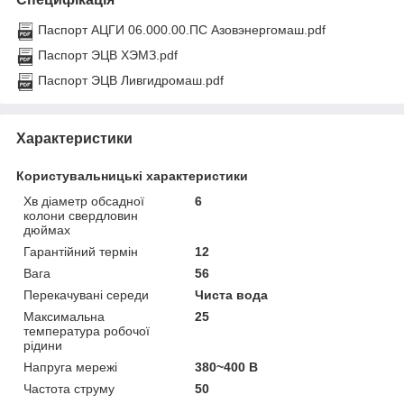
Паспорт АЦГИ 06.000.00.ПС Азовэнергомаш.pdf
Паспорт ЭЦВ ХЭМЗ.pdf
Паспорт ЭЦВ Ливгидромаш.pdf
Характеристики
Користувальницькі характеристики
Хв діаметр обсадної
6
колони свердловин
дюймах
Гарантійний термін
12
Вага
56
Перекачувані середи
Чиста вода
Максимальна
25
температура робочої
рідини
Напруга мережі
380~400 В
Частота струму
50