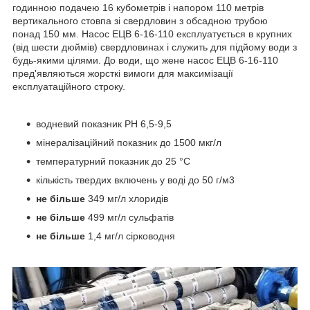
годинною подачею 16 кубометрів і напором 110 метрів
вертикального стовпа зі свердловин з обсадною трубою
понад 150 мм. Насос ЕЦВ 6-16-110 експлуатується в крупних
(від шести дюймів) свердловинах і служить для підйому води з
будь-якими цілями. До води, що жене насос ЕЦВ 6-16-110
пред'являються жорсткі вимоги для максимізації
експлуатаційного строку.
водневий показник PH 6,5-9,5
мінералізаційний показник до 1500 мкг/л
температурний показник до 25 °C
кількість твердих включень у воді до 50 г/м3
не більше
349 мг/л хлоридів
не більше
499 мг/л сульфатів
не більше
1,4 мг/л сірководня