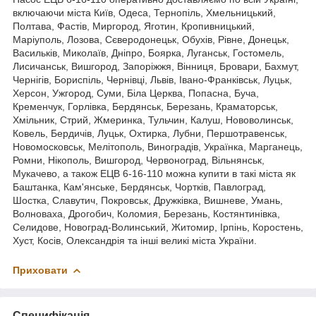
включаючи міста Київ, Одеса, Тернопіль, Хмельницький,
Полтава, Фастів, Миргород, Яготин, Кропивницький,
Маріуполь, Лозова, Сєверодонецьк, Обухів, Рівне, Донецьк,
Васильків, Миколаїв, Дніпро, Боярка, Луганськ, Гостомель,
Лисичанськ, Вишгород, Запоріжжя, Вінниця, Бровари, Бахмут,
Чернігів, Бориспіль, Чернівці, Львів, Івано-Франківськ, Луцьк,
Херсон, Ужгород, Суми, Біла Церква, Попасна, Буча,
Кременчук, Горлівка, Бердянськ, Березань, Краматорськ,
Хмільник, Стрий, Жмеринка, Тульчин, Калуш, Нововолинськ,
Ковель, Бердичів, Луцьк, Охтирка, Лубни, Першотравенськ,
Новомосковськ, Мелітополь, Виноградів, Українка, Марганець,
Ромни, Нікополь, Вишгород, Червоноград, Вільнянськ,
Мукачево, а також ЕЦВ 6-16-110 можна купити в такі міста як
Баштанка, Кам'янське, Бердянськ, Чортків, Павлоград,
Шостка, Славутич, Покровськ, Дружківка, Вишневе, Умань,
Волноваха, Дрогобич, Коломия, Березань, Костянтинівка,
Селидове, Новоград-Волинський, Житомир, Ірпінь, Коростень,
Хуст, Косів, Олександрія та інші великі міста України.
Приховати
Специфікація