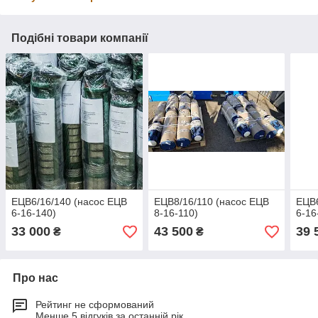
Подібні товари компанії
ЕЦВ6/16/140 (насос ЕЦВ
ЕЦВ8/16/110 (насос ЕЦВ
ЕЦВ6
6-16-140)
8-16-110)
6-16
33 000
43 500
39 
₴
₴
Про нас
Рейтинг не сформований
Менше 5 відгуків за останній рік