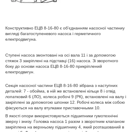
Конструктивно ЕЦВ 8-16-80 є об'єднанням насосної частиниу
вигляді багатоступеневого насоса і герметичного
електродвигуна.
Ступені насоса змонтовані на осі вала 11 і за допомогою
стяжок 3 закріплені на підставці (16) насоса. Зі зворотного
боку до основи насоса ЕЦВ 8-16-80 прикріплений
електродвигун.
Секція насосної частини ЕЦВ 8-16-80 зібрана з наступних
деталей: 7 - обойма, в ній же встановлені кільце 8 і отвід
лопатковий 6 (ЛО), колеса робочі 9 (РК), встановлені на валу і
закріплені за допомогою шпонки 12. Робочі колеса між собою
фіксуються на валу втулками приставочными 10.
В якості опори використовуються підшипники гумотехнічні
зверху і знизу. Головка насоса 1 разом з зворотним клапаном
закріплена на верхньому підшипнику 4, який розташований в