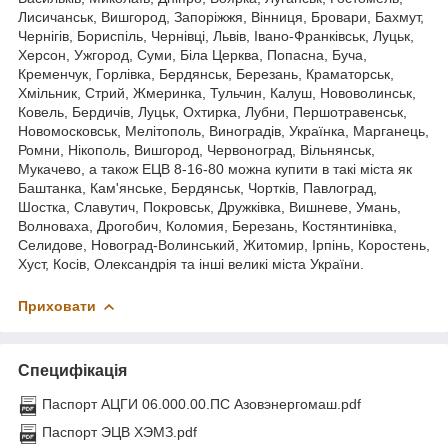
Лисичанськ, Вишгород, Запоріжжя, Вінниця, Бровари, Бахмут,
Чернігів, Бориспіль, Чернівці, Львів, Івано-Франківськ, Луцьк,
Херсон, Ужгород, Суми, Біла Церква, Попасна, Буча,
Кременчук, Горлівка, Бердянськ, Березань, Краматорськ,
Хмільник, Стрий, Жмеринка, Тульчин, Калуш, Нововолинськ,
Ковель, Бердичів, Луцьк, Охтирка, Лубни, Першотравенськ,
Новомосковськ, Мелітополь, Виноградів, Українка, Марганець,
Ромни, Нікополь, Вишгород, Червоноград, Вільнянськ,
Мукачево, а також ЕЦВ 8-16-80 можна купити в такі міста як
Баштанка, Кам'янське, Бердянськ, Чортків, Павлоград,
Шостка, Славутич, Покровськ, Дружківка, Вишневе, Умань,
Волноваха, Дрогобич, Коломия, Березань, Костянтинівка,
Селидове, Новоград-Волинський, Житомир, Ірпінь, Коростень,
Хуст, Косів, Олександрія та інші великі міста України.
Приховати
Специфікація
Паспорт АЦГИ 06.000.00.ПС Азовэнергомаш.pdf
Паспорт ЭЦВ ХЭМЗ.pdf