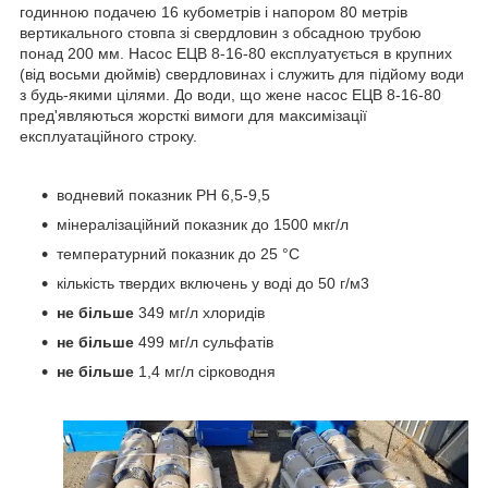
годинною подачею 16 кубометрів і напором 80 метрів
вертикального стовпа зі свердловин з обсадною трубою
понад 200 мм. Насос ЕЦВ 8-16-80 експлуатується в крупних
(від восьми дюймів) свердловинах і служить для підйому води
з будь-якими цілями. До води, що жене насос ЕЦВ 8-16-80
пред'являються жорсткі вимоги для максимізації
експлуатаційного строку.
водневий показник PH 6,5-9,5
мінералізаційний показник до 1500 мкг/л
температурний показник до 25 °C
кількість твердих включень у воді до 50 г/м3
не більше
349 мг/л хлоридів
не більше
499 мг/л сульфатів
не більше
1,4 мг/л сірководня