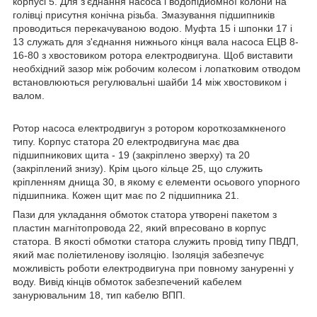
корпусі 5. Для з'єднання насоса і водопідйомної колони на
голівці присутня конічна різьба. Змазування підшипників
проводиться перекачуваною водою. Муфта 15 і шпонки 17 і
13 служать для з'єднання нижнього кінця вала насоса ЕЦВ 8-
16-80 з хвостовиком ротора електродвигуна. Щоб виставити
необхідний зазор між робочим колесом і лопатковим отводом
встановлюються регулювальні шайби 14 між хвостовиком і
валом.
Ротор насоса електродвигун з ротором короткозамкненого
типу. Корпус статора 20 електродвигуна має два
підшипникових щита - 19 (закріплено зверху) та 20
(закріплений знизу). Крім цього кільце 25, що служить
кріпленням днища 30, в якому є елементи осьового упорного
підшипника. Кожен щит має по 2 підшипника 21.
Пази для укладання обмоток статора утворені пакетом з
пластин магнітопровода 22, який впресовано в корпус
статора. В якості обмотки статора служить провід типу ПВДП,
який має поліетиленову ізоляцію. Ізоляція забезпечує
можливість роботи електродвигуна при повному зануренні у
воду. Вивід кінців обмоток забезпечений кабелем
занурювальним 18, тип кабелю ВПП.