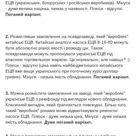
ЕЦВ (українських, білоруських і російських виробників). Мінуси
- дуже велика націнка, немає у наявності. Плюси - відсутні.
Поганий варіант.
2.
Розмістивши замовлення на псевдозаводі, який "виробляє"
китайські ЕЦВ. Китайські аналоги насоса ЕЦВ 8-16-80 можуть
бути абсолютно різної якості і розкиду цін. Також
псевдозаводи можуть пропонувати українські ЕЦВ під
власною торгівельною маркою. Це нормально, але навіщо? :)
Плюси - відсутні (ціна навіть найбюджетнішого китайського
ЕЦВ вже вище українського при поточному курсі доллар-
гривня). Мінуси - низька якість обладнання.
Поганий варіант.
3.
Можна розмістити замовлення на заводі, який "виробляє"
українські ЕЦВ з ремфонду під виглядом нового обладнання.
Класичний випадок, який трапляється повсюдно. Більш того,
такий "виробник" роками може відвантажувати ремонтні
насоси ЕЦВ. Плюси - дуже низька ціна. Мінуси - дуже низька
якість обладнання.
Дуже поганий варіант.