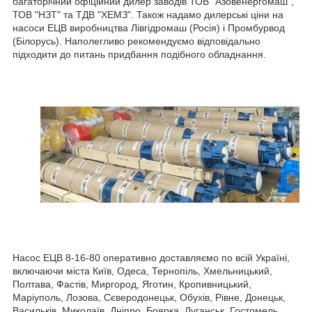
багаторічний офіційний дилер заводів ТОВ "Азовенергомаш",
ТОВ "НЗТ" та ТДВ "ХЕМЗ". Також надамо дилерські ціни на
насоси ЕЦВ виробництва Лівгідромаш (Росія) і Промбурвод
(Білорусь). Наполегливо рекомендуємо відповідально
підходити до питань придбання подібного обладнання.
Насос ЕЦВ 8-16-80 оперативно доставляємо по всій Україні,
включаючи міста Київ, Одеса, Тернопіль, Хмельницький,
Полтава, Фастів, Миргород, Яготин, Кропивницький,
Маріуполь, Лозова, Сєверодонецьк, Обухів, Рівне, Донецьк,
Васильків, Миколаїв, Дніпро, Боярка, Луганськ, Гостомель,