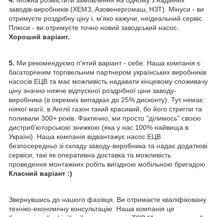
4.
Можна розмістити замовлення на одному з надійних
заводів-виробників (ХЕМЗ, Азовенергомаш, НЗТ). Мінуси - ви
отримуєте роздрібну ціну і, м'яко кажучи, неідеальний сервіс.
Плюси - ви отримуєте точно новий заводський насос.
Хороший варіант.
5.
Ми рекомендуємо п'ятий варіант - себе. Наша компанія є
багаторічним торгівельним партнером українських виробників
насосів ЕЦВ та має можливість надавати кінцевому споживачу
ціну значно нижче відпускної роздрібної ціни заводу-
виробника (в окремих випадках до 25% дисконту). Тут немає
ніякої магії, в Англії газон такий красивий, бо його стригли та
поливали 300+ років. Фактично, ми просто "ділимось" своєю
дистриб'юторською знижкою (яка у нас 100% найвища в
Україні). Наша компанія відвантажує насос ЕЦВ
безпосередньо зі складу заводу-виробника та надає додаткові
сервіси, такі як оперативна доставка та можливість
проведення монтажних робіть виїздною мобільною бригадою.
Класний варіант :)
Звернувшись до нашого фахівця, Ви отримаєте кваліфіковану
техніко-економічну консультацію. Наша компанія це