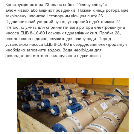
Конструкція ротора 23 являє собою "білячу клітку" з
алюмінієвих або мідних провідників. Нижній кінець ротора має
закріплену шпонкою і стопорним кільцем п'яту 26.
Підшипниковий упорний вузол, утворений підп'ятником 27 і
п'ятою, служить для сприйняття ваги ротора електродвигуна
насоса ЕЦВ 8-16-80 і осьових гідравлічних сил. Пробка 28,
розташована в днищі, служить для зливу води. Перед
установкою насоса ЕЦВ 8-16-80 в свердловині електродвигун
необхідно заповнити водою. Вода необхідна для
охолодження статора і змащування підшипників.