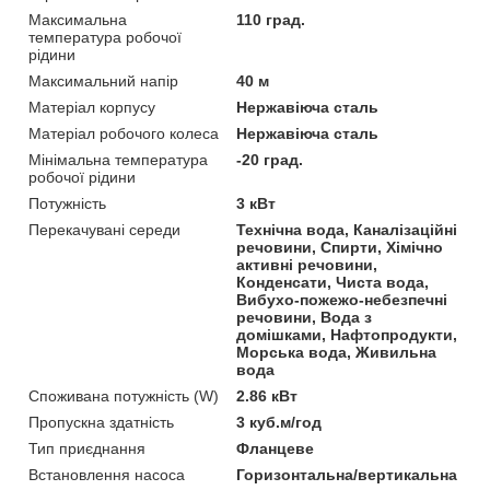
Максимальна
110 град.
температура робочої
рідини
Максимальний напір
40 м
Матеріал корпусу
Нержавіюча сталь
Матеріал робочого колеса
Нержавіюча сталь
Мінімальна температура
-20 град.
робочої рідини
Потужність
3 кВт
Перекачувані середи
Технічна вода, Каналізаційні
речовини, Спирти, Хімічно
активні речовини,
Конденсати, Чиста вода,
Вибухо-пожежо-небезпечні
речовини, Вода з
домішками, Нафтопродукти,
Морська вода, Живильна
вода
Споживана потужність (W)
2.86 кВт
Пропускна здатність
3 куб.м/год
Тип приєднання
Фланцеве
Встановлення насоса
Горизонтальна/вертикальна