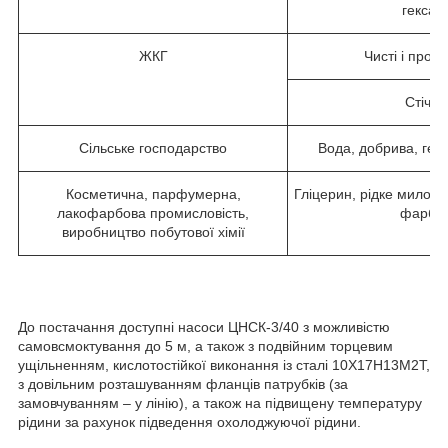
гексан і
ЖКГ
Чисті і пром
Стічні
Сільське господарство
Вода, добрива, гер
Косметична, парфумерна,
Гліцерин, рідке мило, к
лакофарбова промисловість,
фарби,
виробництво побутової хімії
До постачання доступні насоси ЦНСК-3/40 з можливістю
самовсмоктування до 5 м, а також з подвійним торцевим
ущільненням, кислотостійкої виконання із сталі 10Х17Н13М2Т,
з довільним розташуванням фланців патрубків (за
замовчуванням – у лінію), а також на підвищену температуру
рідини за рахунок підведення охолоджуючої рідини.