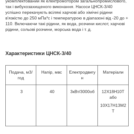
укомплектований як електромотором загальнопромислового,
так і вибухозахищеного виконання. Насоси ЦНСК-3/40
успішно перекачують всілякі харчові або хімічні рідини
в'язкістю до 250 мПа*с і температурою в діапазоні від -20 до +
110. Включаючи такі рідини, як вода, розчини кислот, харчові
рідини, сольові розчини, морська вода і т. д.
Характеристики ЦНСК-3/40
Подача, м3/
Напір, мвс
Електродвигу
Матеріали
год
н
3
40
3кВт/3000об
12Х18Н10Т
або
10Х17Н13М2
Т