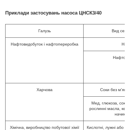
Приклади застосувань насоса ЦНСК3/40
Галузь
Вид сер
Нафтовидобуток і нафтопереробка
Наф
Нафтопр
Харчова
Соки без м'якот
Мед, глюкоза, соки 
рослинні масла, кетч
начинки,
Хімічна, виробництво побутової хімії
Кислотні, лужні або со