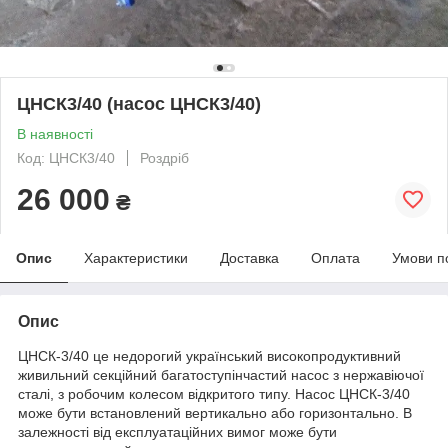
ЦНСК3/40 (насос ЦНСК3/40)
В наявності
Код: ЦНСК3/40
Роздріб
26 000
₴
Опис
Характеристики
Доставка
Оплата
Умови п
Опис
ЦНСК-3/40 це недорогий український високопродуктивний
живильний секційний багатоступінчастий насос з нержавіючої
сталі, з робочим колесом відкритого типу. Насос ЦНСК-3/40
може бути встановлений вертикально або горизонтально. В
залежності від експлуатаційних вимог може бути