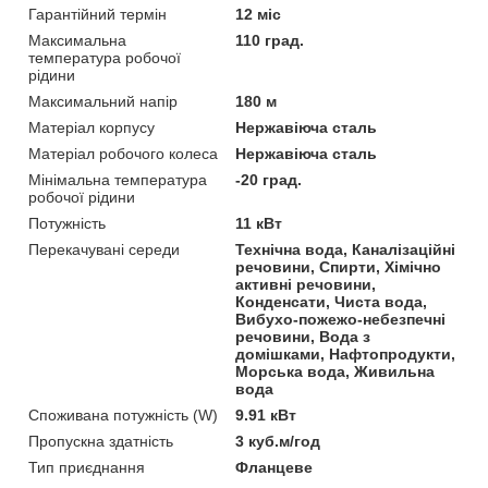
Гарантійний термін
12 міс
Максимальна
110 град.
температура робочої
рідини
Максимальний напір
180 м
Матеріал корпусу
Нержавіюча сталь
Матеріал робочого колеса
Нержавіюча сталь
Мінімальна температура
-20 град.
робочої рідини
Потужність
11 кВт
Перекачувані середи
Технічна вода, Каналізаційні
речовини, Спирти, Хімічно
активні речовини,
Конденсати, Чиста вода,
Вибухо-пожежо-небезпечні
речовини, Вода з
домішками, Нафтопродукти,
Морська вода, Живильна
вода
Споживана потужність (W)
9.91 кВт
Пропускна здатність
3 куб.м/год
Тип приєднання
Фланцеве