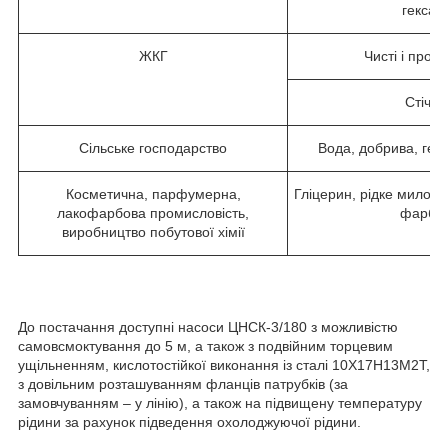
гексан і
ЖКГ
Чисті і пром
Стічні
Сільське господарство
Вода, добрива, гер
Косметична, парфумерна,
Гліцерин, рідке мило, к
лакофарбова промисловість,
фарби,
виробництво побутової хімії
До постачання доступні насоси ЦНСК-3/180 з можливістю
самовсмоктування до 5 м, а також з подвійним торцевим
ущільненням, кислотостійкої виконання із сталі 10Х17Н13М2Т,
з довільним розташуванням фланців патрубків (за
замовчуванням – у лінію), а також на підвищену температуру
рідини за рахунок підведення охолоджуючої рідини.