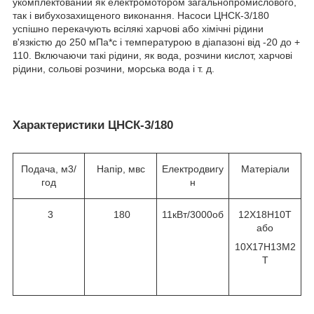
укомплектований як електромотором загальнопромислового,
так і вибухозахищеного виконання. Насоси ЦНСК-3/180
успішно перекачують всілякі харчові або хімічні рідини
в'язкістю до 250 мПа*с і температурою в діапазоні від -20 до +
110. Включаючи такі рідини, як вода, розчини кислот, харчові
рідини, сольові розчини, морська вода і т. д.
Характеристики ЦНСК-3/180
Подача, м3/
Напір, мвс
Електродвигу
Матеріали
год
н
3
180
11кВт/3000об
12Х18Н10Т
або
10Х17Н13М2
Т