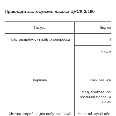
Приклади застосувань насоса ЦНСК-3/180
Галузь
Вид сер
Нафтовидобуток і нафтопереробка
Наф
Нафтопр
Харчова
Соки без м'якот
Мед, глюкоза, соки 
рослинні масла, кетч
начинки,
Хімічна, виробництво побутової хімії
Кислотні, лужні або со