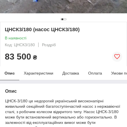
ЦНСК3/180 (насос ЦНСК3/180)
В наявності
Код: ЦНСК3/180
Роздріб
83 500
₴
Опис
Характеристики
Доставка
Оплата
Умови п
Опис
ЦНСК-3/180 це недорогий український високонапірні
живильний секційний багатоступінчастий насос з нержавіючої
сталі, з робочим колесом відкритого типу. Насос ЦНСК-3/180
може бути встановлений вертикально або горизонтально. В
залежності від експлуатаційних вимог може бути