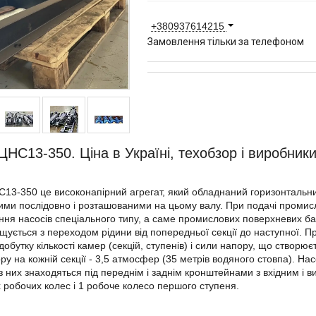
+380937614215
Замовлення тільки за телефоном
ЦНС13-350. Ціна в Україні, техобзор і виробники
13-350 це високонапірний агрегат, який обладнаний горизонтальн
ми послідовно і розташованими на цьому валу. При подачі промисл
ння насосів спеціального типу, а саме промислових поверхневих баг
ищується з переходом рідини від попередньої секції до наступної. П
добутку кількості камер (секцій, ступенів) і сили напору, що створ
ру на кожній секції - 3,5 атмосфер (35 метрів водяного стовпа). На
 з них знаходяться під переднім і заднім кронштейнами з вхідним і ви
 робочих колес і 1 робоче колесо першого ступеня.