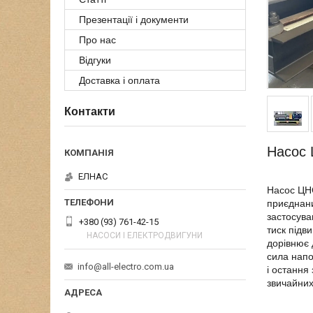
Презентації і документи
Про нас
Відгуки
Доставка і оплата
Контакти
Насос 
ЕЛНАС
Насос ЦНС
приєднани
застосува
+380 (93) 761-42-15
тиск підв
НАСОСИ І ЕЛЕКТРОДВИГУНИ
дорівнює 
сила напо
info@all-electro.com.ua
і остання
звичайних