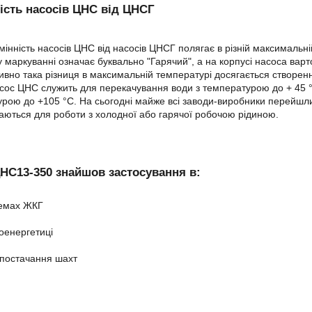
ість насосів ЦНС від ЦНСГ
мінність насосів ЦНС від насосів ЦНСГ полягає в різній максимальн
 у маркуванні означає буквально "Гарячий", а на корпусі насоса ва
ивно така різниця в максимальній температурі досягається створе
сос ЦНС служить для перекачування води з температурою до + 45 
рою до +105 °C. На сьогодні майже всі заводи-виробники перейшли
ються для роботи з холодної або гарячої робочою рідиною.
НС13-350 знайшов застосування в:
емах ЖКГ
оенергетиці
постачання шахт