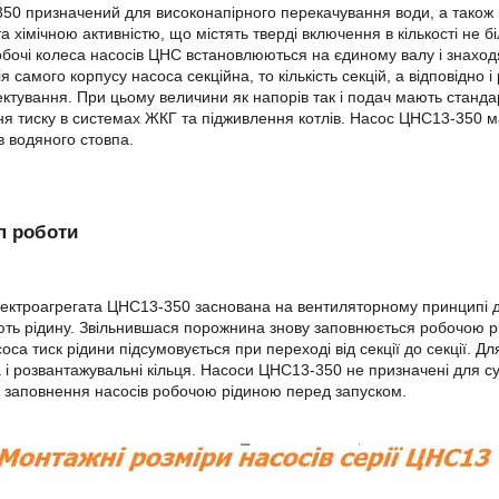
50 призначений для високонапірного перекачування води, а також 
 та хімічною активністю, що містять тверді включення в кількості не 
обочі колеса насосів ЦНС встановлюються на єдиному валу і знаходят
ія самого корпусу насоса секційна, то кількість секцій, а відповідн
ектування. При цьому величини як напорів так і подач мають станд
я тиску в системах ЖКГ та підживлення котлів. Насос ЦНС13-350 ма
в водяного стовпа.
п роботи
ектроагрегата ЦНС13-350 заснована на вентиляторному принципі ді
ть рідину. Звільнившася порожнина знову заповнюється робочою 
соса тиск рідини підсумовується при переході від секції до секції. 
 і розвантажувальні кільця. Насоси ЦНС13-350 не призначені для с
 заповнення насосів робочою рідиною перед запуском.