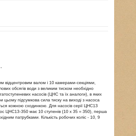
.
им відцентровим валом і 10 камерами-секціями,
ових обсягів води з великим тиском необхідно
атоступеневих насосів (ЦНС та їх аналоги), в яких
ри цьому підсумкова сила тиску на виході з насоса
юється кожною сходинкою. Для насосів серії ЦНС13
сос ЦНС13-350 має 10 ступенів (10 х 35 = 350), перша
хідним патрубками. Кількість робочих коліс - 10, 9