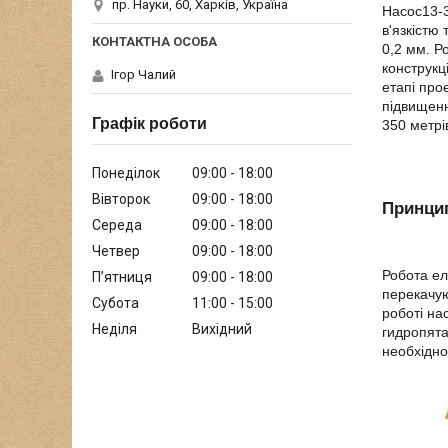
пр. Науки, 60, Харків, Україна
Насос13-3
в'язкістю
0,2 мм. Р
конструкц
Ігор Чалий
етапі про
підвищенн
Графік роботи
350 метрі
Понеділок
09:00
18:00
Вівторок
09:00
18:00
Принци
Середа
09:00
18:00
Четвер
09:00
18:00
Робота ел
Пʼятниця
09:00
18:00
перекачую
Субота
11:00
15:00
роботі на
Неділя
Вихідний
гидропята
необхідно