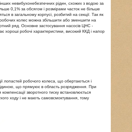
інших невибухонебезпечних рідин, схожих з водою за
більше 0,1% за обсягом і розмірами часток не більше
ься в загальному корпусі, розбитий на секції. Так як
о і робочих колес можна збільшити або зменшити на
артний ряд. Основне застосування насосів ЦНС -
є хороші робочі характеристики, високий ККД і напор
ї лопастей робочого колеса, що обертаються і
рідиною, що прямуює в область розрядження. При
Для компенсації зворотного тиску встановлюється
ухого ходу і не мають самовсмоктування, тому