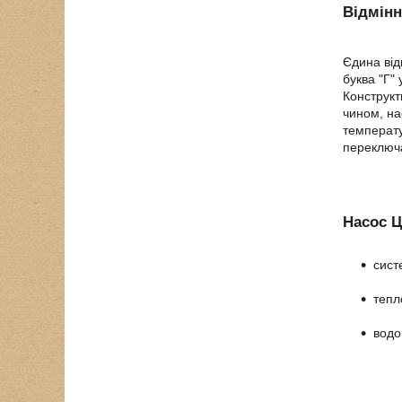
Відмінн
Єдина від
буква "Г"
Конструкт
чином, на
температу
переключа
Насос Ц
сист
тепл
водо