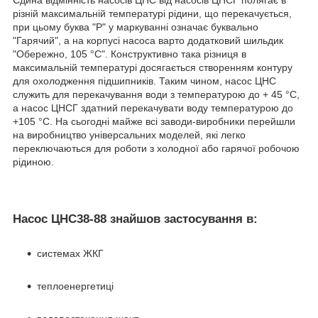
різній максимальній температурі рідини, що перекачується,
при цьому буква "Р" у маркуванні означає буквально
"Гарячий", а на корпусі насоса варто додатковий шильдик
"Обережно, 105 °C". Конструктивно така різниця в
максимальній температурі досягається створенням контуру
для охолодження підшипників. Таким чином, насос ЦНС
служить для перекачування води з температурою до + 45 °C,
а насос ЦНСГ здатний перекачувати воду температурою до
+105 °C. На сьогодні майже всі заводи-виробники перейшли
на виробництво універсальних моделей, які легко
переключаються для роботи з холодної або гарячої робочою
рідиною.
Насос ЦНС38-88 знайшов застосування в:
системах ЖКГ
теплоенергетиці