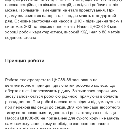
насоса секційна, то кількість секцій, а слідчо і робочих коліс
можна і збільшити і зменшити на етапі проектування. При
цьому величини як напорів так і подач мають стандартний
ряд. Основне застосування насосів ЦНС - підвищення тиску в
системах ЖКГ та підживлення котлів. Насос ЦНС38-88 має
хороші робочі характеристики, високий ККД і напір 88 метрів
водяного стовпа.
Принцип роботи
Робота електроагрегата ЦНС38-88 заснована на
вентиляторном принципі дії лопатей робочого колеса, що
обертаються і перекачують рідину. Звільнилася порожнину
знову заповнюється робочою рідиною, прямуючи в область
розрядження. При роботі насоса тиск рідини підсумовується
при переході від секції до секції. Для компенсації зворотного
тиску встановлюється гидропята і розвантажувальні кільця.
Насоси ЦНС38-88 не призначені для сухого ходу і не мають
самовсмоктування, тому необхідно заповнення насосів