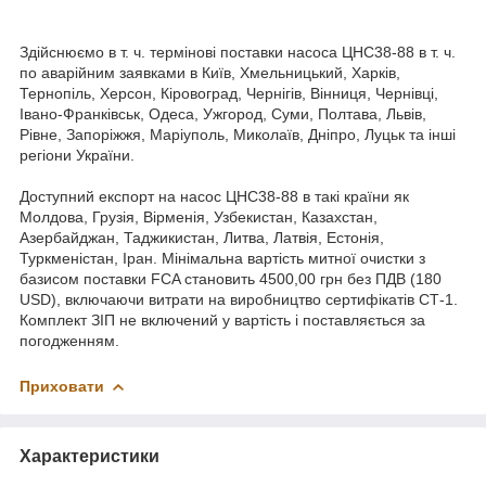
Здійснюємо в т. ч. термінові поставки насоса ЦНС38-88 в т. ч.
по аварійним заявками в Київ, Хмельницький, Харків,
Тернопіль, Херсон, Кіровоград, Чернігів, Вінниця, Чернівці,
Івано-Франківськ, Одеса, Ужгород, Суми, Полтава, Львів,
Рівне, Запоріжжя, Маріуполь, Миколаїв, Дніпро, Луцьк та інші
регіони України.
Доступний експорт на насос ЦНС38-88 в такі країни як
Молдова, Грузія, Вірменія, Узбекистан, Казахстан,
Азербайджан, Таджикистан, Литва, Латвія, Естонія,
Туркменістан, Іран. Мінімальна вартість митної очистки з
базисом поставки FCA становить 4500,00 грн без ПДВ (180
USD), включаючи витрати на виробництво сертифікатів СТ-1.
Комплект ЗІП не включений у вартість і поставляється за
погодженням.
Приховати
Характеристики