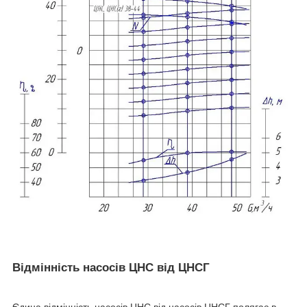
Відмінність насосів ЦНС від ЦНСГ
Єдина відмінність насосів ЦНС від насосів ЦНСГ полягає в