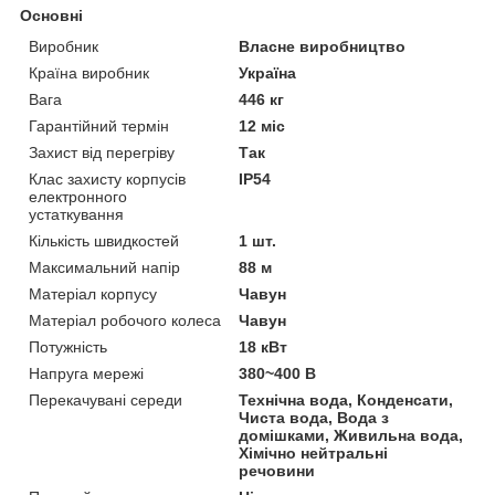
Основні
Виробник
Власне виробництво
Країна виробник
Україна
Вага
446 кг
Гарантійний термін
12 міс
Захист від перегріву
Так
Клас захисту корпусів
IP54
електронного
устаткування
Кількість швидкостей
1 шт.
Максимальний напір
88 м
Матеріал корпусу
Чавун
Матеріал робочого колеса
Чавун
Потужність
18 кВт
Напруга мережі
380~400 В
Перекачувані середи
Технічна вода, Конденсати,
Чиста вода, Вода з
домішками, Живильна вода,
Хімічно нейтральні
речовини