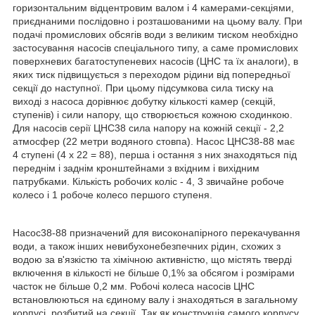
горизонтальним відцентровим валом і 4 камерами-секціями,
приєднаними послідовно і розташованими на цьому валу. При
подачі промислових обсягів води з великим тиском необхідно
застосування насосів спеціального типу, а саме промислових
поверхневих багатоступеневих насосів (ЦНС та їх аналоги), в
яких тиск підвищується з переходом рідини від попередньої
секції до наступної. При цьому підсумкова сила тиску на
виході з насоса дорівнює добутку кількості камер (секцій,
ступенів) і сили напору, що створюється кожною сходинкою.
Для насосів серії ЦНС38 сила напору на кожній секції - 2,2
атмосфер (22 метри водяного стовпа). Насос ЦНС38-88 має
4 ступені (4 х 22 = 88), перша і остання з них знаходяться під
переднім і заднім кронштейнами з вхідним і вихідним
патрубками. Кількість робочих коліс - 4, 3 звичайне робоче
колесо і 1 робоче колесо першого ступеня.
Насос38-88 призначений для високонапірного перекачування
води, а також інших невибухонебезпечних рідин, схожих з
водою за в'язкістю та хімічною активністю, що містять тверді
включення в кількості не більше 0,1% за обсягом і розмірами
часток не більше 0,2 мм. Робочі колеса насосів ЦНС
встановлюються на єдиному валу і знаходяться в загальному
корпусі, розбитий на секції. Так як конструкція самого корпусу