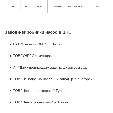
Заводи-виробники насосів ЦНС
ВАТ "Пінський ОМЗ" р. Пінськ
ТОВ "УНР" Олександрія р.
АТ "Димитровградхиммаш" р. Димитровград
ТОВ "Ясногірська насосний завод" р. Ясногорск
ТОВ "Центрнасоссервис" Тула р.
ТОВ "Пензагрореммаш" р. Пенза