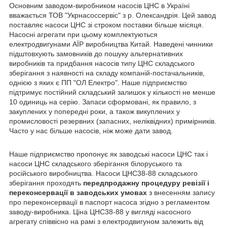
Основним заводом-виробником насосів ЦНС в Україні
вважається ТОВ "Укрнасоссервіс" з р. Олександрія. Цей завод
поставляє насоси ЦНС зі строком поставки більше місяця.
Насосні агрегати при цьому комплектуються
електродвигунами АЇР виробництва Китай. Наведені чинники
підштовхують замовників до пошуку альтернативних
виробників та придбання насосів типу ЦНС складського
зберігання з наявності на складу компаній-постачальників,
однією з яких є ПП "ОЛ Електро". Наше підприємство
підтримує постійний складський залишок у кількості не менше
10 одиниць на серію. Запаси сформовані, як правило, з
закуплених у попередні роки, а також викуплених у
промисловості резервних (запасних, неліквідних) примірників.
Часто у нас більше насосів, ніж може дати завод.
Наше підприємство пропонує як заводські насоси ЦНС так і
насоси ЦНС складського зберігання білоруського та
російського виробництва. Насоси ЦНС38-88 складського
зберігання проходять
передпродажну процедуру ревізії і
переконсервації в заводських умовах
з внесенням запису
про переконсервації в паспорт насоса згідно з регламентом
заводу-виробника. Ціна ЦНС38-88 у вигляді насосного
агрегату співвісно на рамі з електродвигуном залежить від