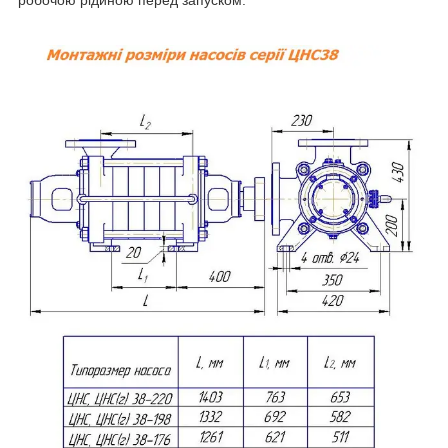
робочою рідиною перед запуском.