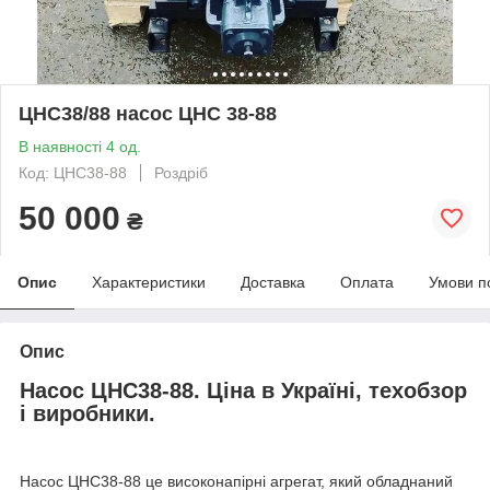
ЦНС38/88 насос ЦНС 38-88
В наявності 4 од.
Код: ЦНС38-88
Роздріб
50 000
₴
Опис
Характеристики
Доставка
Оплата
Умови п
Опис
Насос ЦНС38-88. Ціна в Україні, техобзор
і виробники.
Насос ЦНС38-88 це високонапірні агрегат, який обладнаний