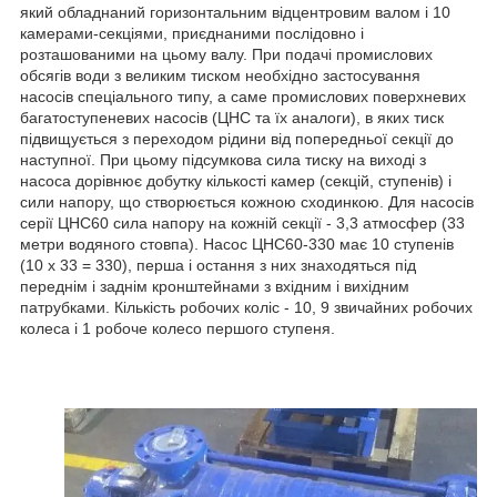
який обладнаний горизонтальним відцентровим валом і 10
камерами-секціями, приєднаними послідовно і
розташованими на цьому валу. При подачі промислових
обсягів води з великим тиском необхідно застосування
насосів спеціального типу, а саме промислових поверхневих
багатоступеневих насосів (ЦНС та їх аналоги), в яких тиск
підвищується з переходом рідини від попередньої секції до
наступної. При цьому підсумкова сила тиску на виході з
насоса дорівнює добутку кількості камер (секцій, ступенів) і
сили напору, що створюється кожною сходинкою. Для насосів
серії ЦНС60 сила напору на кожній секції - 3,3 атмосфер (33
метри водяного стовпа). Насос ЦНС60-330 має 10 ступенів
(10 х 33 = 330), перша і остання з них знаходяться під
переднім і заднім кронштейнами з вхідним і вихідним
патрубками. Кількість робочих коліс - 10, 9 звичайних робочих
колеса і 1 робоче колесо першого ступеня.