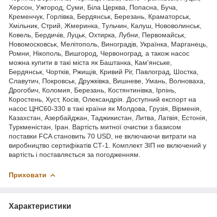
Херсон, Ужгород, Суми, Біла Церква, Попасна, Буча,
Кременчук, Горлівка, Бердянськ, Березань, Краматорськ,
Хмільник, Стрий, Жмеринка, Тульчин, Калуш, Нововолинськ,
Ковель, Бердичів, Луцьк, Охтирка, Лубни, Первомайськ,
Новомосковськ, Мелітополь, Виноградів, Українка, Марганець,
Ромни, Нікополь, Вишгород, Червоноград, а також насос
можна купити в такі міста як Баштанка, Кам'янське,
Бердянськ, Чортків, Ржищів, Кривий Ріг, Павлоград, Шостка,
Славутич, Покровськ, Дружківка, Вишневе, Умань, Волноваха,
Дрогобич, Коломия, Березань, Костянтинівка, Ірпінь,
Коростень, Хуст, Косів, Олександрія. Доступний експорт на
насос ЦНС60-330 в такі країни як Молдова, Грузія, Вірменія,
Казахстан, Азербайджан, Таджикистан, Литва, Латвія, Естонія,
Туркменістан, Іран. Вартість митної очистки з базисом
поставки FCA становить 70 USD, не включаючи витрати на
виробництво сертифікатів СТ-1. Комплект ЗІП не включений у
вартість і поставляється за погодженням.
Приховати
Характеристики