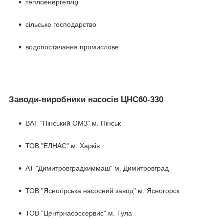
теплоенергетиці
сільське господарство
водопостачання промислове
Заводи-виробники насосів ЦНС60-330
ВАТ "Пінський ОМЗ" м. Пінськ
ТОВ "ЕЛНАС" м. Харків
АТ "Димитровградхиммаш" м. Димитровград
ТОВ "Ясногірська насосний завод" м. Ясногорск
ТОВ "Центрнасоссервис" м. Тула