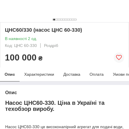
ЦНС60/330 (насос ЦНС 60-330)
В наявності 2 од.
Код: ЦНС 60-330
Роздріб
100 000
₴
Опис
Характеристики
Доставка
Оплата
Умови п
Опис
Насос ЦНС60-330. Ціна в Україні та
техобзор виробу.
Насос ЦНС60-330 це високонапірний агрегат для подачі води,