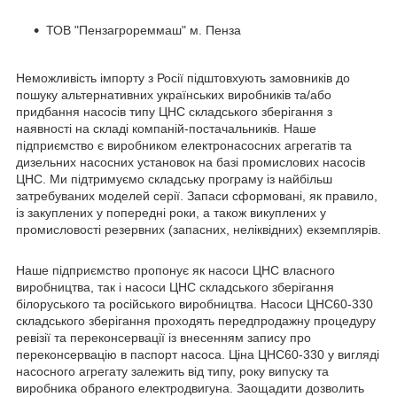
ТОВ "Пензагрореммаш" м. Пенза
Неможливість імпорту з Росії підштовхують замовників до
пошуку альтернативних українських виробників та/або
придбання насосів типу ЦНС складського зберігання з
наявності на складі компаній-постачальників. Наше
підприємство є виробником електронасосних агрегатів та
дизельних насосних установок на базі промислових насосів
ЦНС. Ми підтримуємо складську програму із найбільш
затребуваних моделей серії. Запаси сформовані, як правило,
із закуплених у попередні роки, а також викуплених у
промисловості резервних (запасних, неліквідних) екземплярів.
Наше підприємство пропонує як насоси ЦНС власного
виробництва, так і насоси ЦНС складського зберігання
білоруського та російського виробництва. Насоси ЦНС60-330
складського зберігання проходять передпродажну процедуру
ревізії та переконсервації із внесенням запису про
переконсервацію в паспорт насоса. Ціна ЦНС60-330 у вигляді
насосного агрегату залежить від типу, року випуску та
виробника обраного електродвигуна. Заощадити дозволить