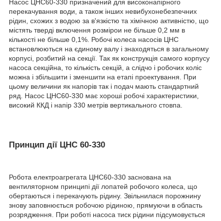
Насос ЦНС60-330 призначений для високонапірного
перекачування води, а також інших невибухонебезпечних
рідин, схожих з водою за в'язкістю та хімічною активністю, що
містять тверді включення розмірои не більше 0,2 мм в
кількості не більше 0,1%. Робочі колеса насосів ЦНС
встановлюються на єдиному валу і знаходяться в загальному
корпусі, розбитий на секції. Так як конструкція самого корпусу
насоса секційна, то кількість секцій, а слідчо і робочих коліс
можна і збільшити і зменшити на етапі проектування. При
цьому величини як напорів так і подач мають стандартний
ряд. Насос ЦНС60-330 має хороші робочі характеристики,
високий ККД і напір 330 метрів вертикального стовпа.
Принцип дії ЦНС 60-330
Робота електроагрегата ЦНС60-330 заснована на
вентиляторном принципі дії лопатей робочого колеса, що
обертаються і перекачують рідину. Звільнилася порожнину
знову заповнюється робочою рідиною, прямуючи в область
розрядження. При роботі насоса тиск рідини підсумовується