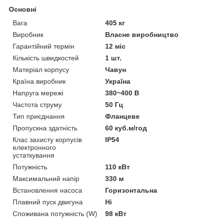
Основні
Вага
405 кг
Виробник
Власне виробництво
Гарантійний термін
12 міс
Кількість швидкостей
1 шт.
Матеріал корпусу
Чавун
Країна виробник
Україна
Напруга мережі
380~400 В
Частота струму
50 Гц
Тип приєднання
Фланцеве
Пропускна здатність
60 куб.м/год
Клас захисту корпусів
IP54
електронного
устаткування
Потужність
110 кВт
Максимальний напір
330 м
Встановлення насоса
Горизонтальна
Плавний пуск двигуна
Ні
Споживана потужність (W)
98 кВт