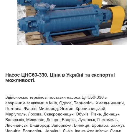
Насос ЦНС60-330. Ціна в Україні та експортні
можливості.
Здійснюємо термінові поставки насоса ЦНС60-330 з
аварійним заявками в Київ, Одеса, Тернопіль, Хмельницький,
Полтава, Фастів, Миргород, Яготин, Кропивницький,
Маріуполь, Лозова, Сєвєродонецьк, Обухів, Рівне, Донецьк,
Васильків, Миколаїв, Дніпро, Боярка, Луганськ, Гостомель,
Лисичанськ, Вишгород, Запоріжжя, Вінниця, Бровари, Бахмут,
Чернігів, Бориспіль, Чернівці, Львів, Івано-Франківськ, Луцьк,