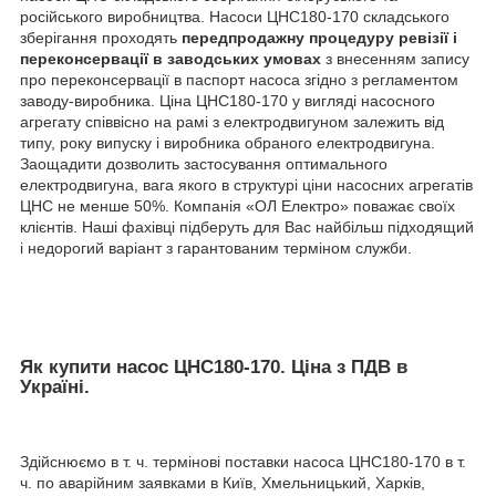
російського виробництва. Насоси ЦНС180-170 складського
зберігання проходять
передпродажну процедуру ревізії і
переконсервації в заводських умовах
з внесенням запису
про переконсервації в паспорт насоса згідно з регламентом
заводу-виробника. Ціна ЦНС180-170 у вигляді насосного
агрегату співвісно на рамі з електродвигуном залежить від
типу, року випуску і виробника обраного електродвигуна.
Заощадити дозволить застосування оптимального
електродвигуна, вага якого в структурі ціни насосних агрегатів
ЦНС не менше 50%. Компанія «ОЛ Електро» поважає своїх
клієнтів. Наші фахівці підберуть для Вас найбільш підходящий
і недорогий варіант з гарантованим терміном служби.
Як купити насос ЦНС180-170. Ціна з ПДВ в
Україні.
Здійснюємо в т. ч. термінові поставки насоса ЦНС180-170 в т.
ч. по аварійним заявками в Київ, Хмельницький, Харків,