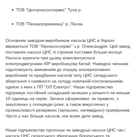
ТОВ "Центрнасоссервис" Тула р.
ТОВ "Пензагрореммаш" р. Пенза
Основним заводом-виробником насосів ЦНС в Україні
вважається ТОВ "Укрнасоссервіс" з р. Олександрія. Цей завод
поставляє насоси ЦНС зі строком поставки більше місяця.
Насосні агрегати при цьому комплектуються
електродвигунами АЇР виробництва Китай. Наведені чинники
підштовхують замовників до пошуку альтернативних
виробників та придбання насосів типу ЦНС складського
зберігання з наявності на складу компаній-постачальників,
однією з яких є ПП "ОЛ Електро". Наше підприємство
підтримує постійний складський залишок у кількості не менше
10 одиниць на серію. Запаси сформовані, як правило, з
закуплених у попередні роки, а також викуплених у
промисловості резервних (запасних, неліквідних) примірників.
Часто у нас більше насосів, ніж може дати завод.
Наше підприємство пропонує як заводські насоси ЦНС так і
насоси ЦНС складського зберігання білоруського та