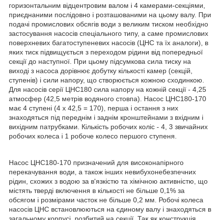
горизонтальним відцентровим валом і 4 камерами-секціями,
приєднаними послідовно і розташованими на цьому валу. При
подачі промислових обсягів води з великим тиском необхідно
застосування насосів спеціального типу, а саме промислових
поверхневих багатоступеневих насосів (ЦНС та їх аналоги), в
яких тиск підвищується з переходом рідини від попередньої
секції до наступної. При цьому підсумкова сила тиску на
виході з насоса дорівнює добутку кількості камер (секцій,
ступенів) і сили напору, що створюється кожною сходинкою.
Для насосів серії ЦНС180 сила напору на кожній секції - 4,25
атмосфер (42,5 метрів водяного стовпа). Насос ЦНС180-170
має 4 ступені (4 х 42,5 = 170), перша і остання з них
знаходяться під переднім і заднім кронштейнами з вхідним і
вихідним патрубками. Кількість робочих коліс - 4, 3 звичайних
робочих колеса і 1 робоче колесо першого ступеня.
Насос ЦНС180-170 призначений для високонапірного
перекачування води, а також інших невибухонебезпечних
рідин, схожих з водою за в'язкістю та хімічною активністю, що
містять тверді включення в кількості не більше 0,1% за
обсягом і розмірами часток не більше 0,2 мм. Робочі колеса
насосів ЦНС встановлюються на єдиному валу і знаходяться в
загальному корпусі, розбитий на секції. Так як конструкція