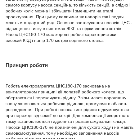
самого корпусу насоса секційна, то кількість секцій, а слідчо і
робочих коліс можна і збільшити і зменшити на етапі
проектування. При цьому величини як напорів так і подач
мають стандартний ряд. Основне застосування насосів ЦНС -
підвищення тиску в системах ЖКГ та підживлення котлів.
Насос ЦНС180-170 має хороші робочі характеристики,
високий ККД і напір 170 метрів водяного стовпа.
Принцип роботи
Робота електроагрегата ЦНС180-170 заснована на
вентиляторном принципі дії лопатей робочого колеса, що
обертаються і перекачують рідину. Звільнилася порожнину
знову заповнюється робочою рідиною, прямуючи в область
розрядження. При роботі насоса тиск рідини підсумовується
при переході від секції до секції. Для компенсації зворотного
тиску встановлюється гидропята і розвантажувальні кільця.
Насоси ЦНС180-170 не призначені для сухого ходу і не мають
самовсмоктування, тому необхідно заповнення насосів