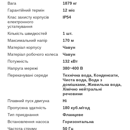
Вага
1879 кг
Гарантійний термін
12 міс
Клас захисту корпусів
IP54
електронного
устаткування
Кількість швидкостей
1 шт.
Максимальний напір
170 м
Матеріал корпусу
Чавун
Матеріал робочого колеса
Чавун
Потужність
132 кВт
Напруга мережі
380~400 В
Перекачувані середи
Технічна вода, Конденсати,
Чиста вода, Вода з
домішками, Живильна вода,
Хімічно нейтральні
речовини
Плавний пуск двигуна
Ні
Пропускна здатність
180 куб.м/год
Тип приєднання
Фланцеве
Встановлення насоса
Горизонтальна
Частота струму
50 Гц