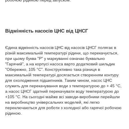
робочою рідиною перед запуском.
Відмінність насосів ЦНС від ЦНСГ
Єдина відмінність насосів ЦНС від насосів ЦНСГ полягає в
різній максимальній температурі рідини, що перекачується,
при цьому буква "Р" у маркуванні означає буквально
"Гарячий", а на корпусі насоса варто додатковий шильдик
"Обережно, 105 °C". Конструктивно така різниця в
максимальній температурі досягається створенням контуру
для охолодження підшипників. Таким чином, насос ЦНС
служить для перекачування води з температурою до + 45 °C,
а насос ЦНСГ здатний перекачувати воду температурою до
+105 °C. На сьогодні майже всі заводи-виробники перейшли
на виробництво універсальних моделей, які легко
переключаються для роботи з холодної або гарячої робочою
рідиною.