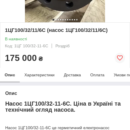
1ЦГ100/32/11/6С (насос 1ЦГ100/32/11/6С)
В наявності
Код: 1ЦГ 100/32-11-6С
Роздріб
175 000
₴
Опис
Характеристики
Доставка
Оплата
Умови п
Опис
Насос 1ЦГ100/32-11-6С. Ціна в Україні та
технічний огляд насоса.
Насос 1ЦГ100/32-11-6С це герметичний електронасос