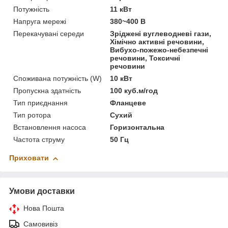
Потужність
11 кВт
Напруга мережі
380~400 В
Перекачувані середи
Зріджені вуглеводневі гази,
Хімічно активні речовини,
Вибухо-пожежо-небезпечні
речовини, Токсичні
речовини
Споживана потужність (W)
10 кВт
Пропускна здатність
100 куб.м/год
Тип приєднання
Фланцеве
Тип ротора
Сухий
Встановлення насоса
Горизонтальна
Частота струму
50 Гц
Приховати
Умови доставки
Нова Пошта
Самовивіз