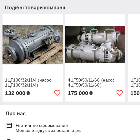
Подібні товари компанії
1ЦГ100/32/11/4 (насос
4ЦГ50/50/11/6С (насос
ЦГ10
1ЦГ100/32/11/4)
4ЦГ50/50/11/6С)
ЦГ10
132 000
175 000
150
₴
₴
Про нас
Рейтинг не сформований
Менше 5 відгуків за останній рік