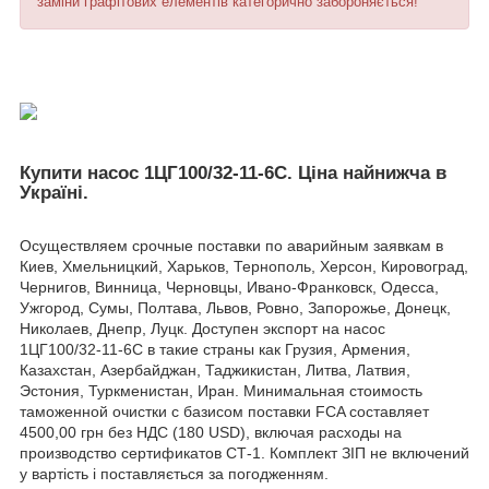
заміни графітових елементів категорично забороняється!
Купити насос 1ЦГ100/32-11-6C. Ціна найнижча в
Україні.
Осуществляем срочные поставки по аварийным заявкам в
Киев, Хмельницкий, Харьков, Тернополь, Херсон, Кировоград,
Чернигов, Винница, Черновцы, Ивано-Франковск, Одесса,
Ужгород, Сумы, Полтава, Львов, Ровно, Запорожье, Донецк,
Николаев, Днепр, Луцк. Доступен экспорт на насос
1ЦГ100/32-11-6С в такие страны как Грузия, Армения,
Казахстан, Азербайджан, Таджикистан, Литва, Латвия,
Эстония, Туркменистан, Иран. Минимальная стоимость
таможенной очистки с базисом поставки FCA составляет
4500,00 грн без НДС (180 USD), включая расходы на
производство сертификатов СТ-1. Комплект ЗІП не включений
у вартість і поставляється за погодженням.