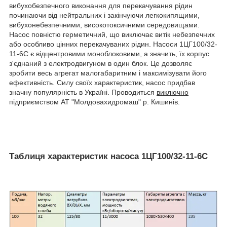
вибухобезпечного виконання для перекачування рідин
починаючи від нейтральних і закінчуючи легкокипящими,
вибухонебезпечними, високотоксичними середовищами.
Насос повністю герметичний, що виключає витік небезпечних
або особливо цінних перекачуваних рідин. Насоси 1ЦГ100/32-
11-6С є відцентровими моноблоковими, а значить, їх корпус
з'єднаний з електродвигуном в один блок. Це дозволяє
зробити весь агрегат малогабаритним і максимізувати його
ефективність. Силу своїх характеристик, насос придбав
значну популярність в Україні. Проводиться
виключно
підприємством АТ "Молдовахидромаш" р. Кишинів.
Таблиця характеристик насоса 1ЦГ100/32-11-6С