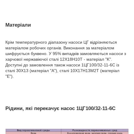
Матеріали
Крім температурного діапазону насоси ЦГ відрізняються
матеріалом робочих органів. Виконання за матеріалом
шифрується буквено. У 95% випадків замовляються насоси з
харчової нержавіючої сталі 12X18H10T - матеріал "K".
Доступні до замовлення також насоси 1ЦГ100/32-11-6С із
сталі 30X13 (матеріал "A"), сталі 10Х17Н13М2Т (матеріал
"E").
Рідини, які перекачує насос 1ЦГ100/32-11-6С