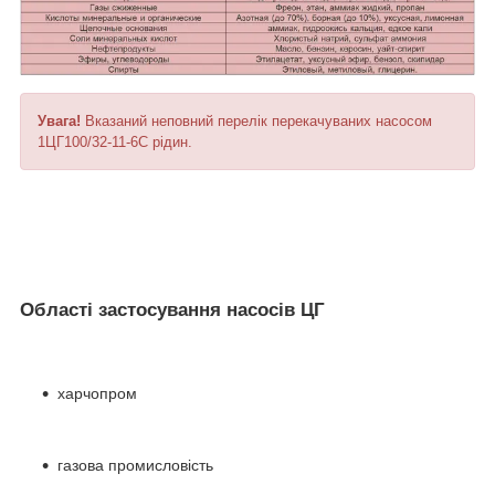
Увага!
Вказаний неповний перелік перекачуваних насосом
1ЦГ100/32-11-6С рідин.
Області застосування
насосів ЦГ
харчопром
газова промисловість