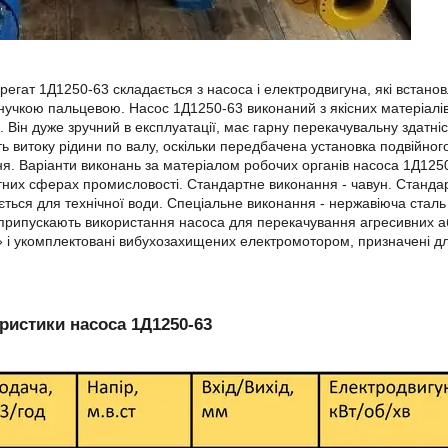
регат 1Д1250-63 складається з насоса і електродвигуна, які встановл
учкою пальцевою. Насос 1Д1250-63 виконаний з якісних матеріалів,
ь. Він дуже зручний в експлуатації, має гарну перекачувальну здатніс
ть витоку рідини по валу, оскільки передбачена установка подвійно
я. Варіанти виконань за матеріалом робочих органів насоса 1Д125
тних сферах промисловості. Стандартне виконання - чавун. Станд
ється для технічної води. Спеціальне виконання - нержавіюча стал
припускають використання насоса для перекачування агресивних аб
» і укомплектовані вибухозахищених електромотором, призначені д
ристики насоса 1Д1250-63