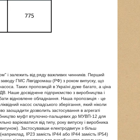
ом" і залежить від ряду важливих чинників. Перший
а заводу ГМС Лівгідромаш (РФ) з роком випуску, що
асоса. Таких пропозицій в Україні дуже багато, а ціна
ДВ. Наше досвідчене підприємство з виробництва і
ати відновлене обладнання. Наша пропозиція - це
квідний насос складського зберігання, який ніколи
ково заощадити дозволить застосування в агрегаті
обництво муфт втулочно-пальцевих до МУВП-12 для
льно варіюватися від типу, року випуску і виробника
двигуном). Застосувавши електродвигун з більш
(наприклад, IP23 замість IP44 або IP44 замість IP54)
 нашим підприємством для виробництва дизельних