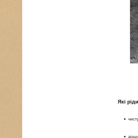
Які рід
чисту
дощо