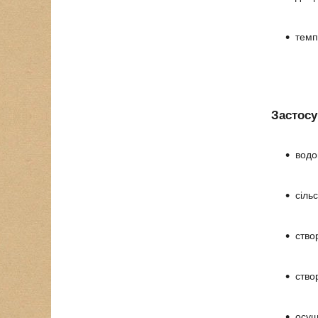
темп
Застосу
водо
сіль
ство
ство
осуш