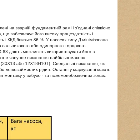
ені на зварній фундаментній рамі і з'єднані співвісно
 що забезпечує його високу працездатність і
ть і ККД близько 86 %. У насосах типу Д мінімізована
го сальникового або одинарного торцового
0-63 дають можливість використовувати його в
артне чавунне виконання найбільш масово
ь (30Х13 або 12Х18Н10Т). Спеціальні виконання, як
о легкозаймистих рідин. Останні у маркуванні мають
ля монтажу у вибухо - та пожежонебезпечних зонах.