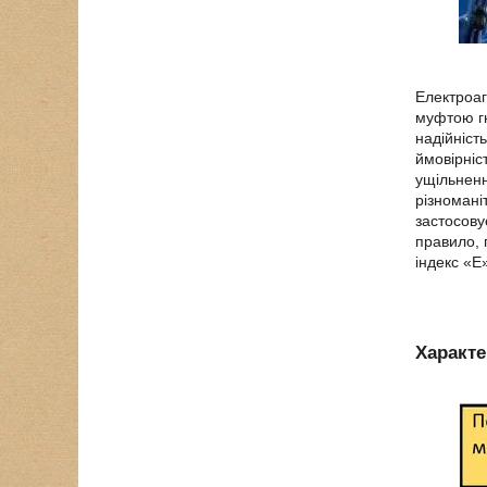
Електроаг
муфтою гн
надійніст
ймовірніс
ущільненн
різномані
застосову
правило, 
індекс «Е
Характе