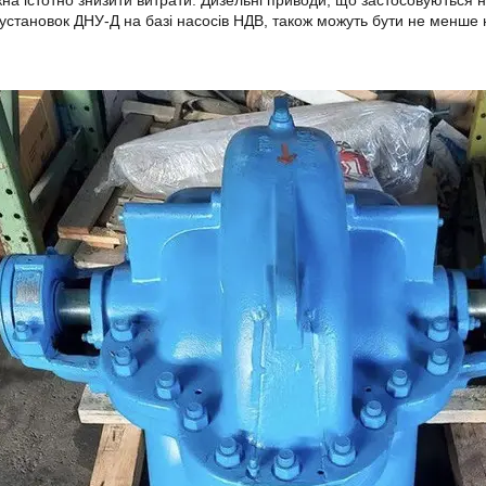
установок ДНУ-Д на базі насосів НДВ, також можуть бути не менше ні