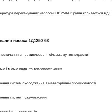
ература перекачуваних насосом 1Д1250-63 рідин коливається від 0
вання насоса 1Д1250-63
постачання в промисловості і сільському господарстві
ське і міське водо- та теплопостачання
рення систем охолодження в металургійній промисловості
рення систем пожежогасіння
ення і зрошення полів