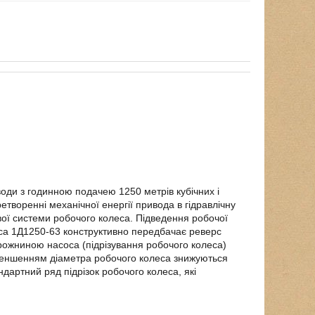
оди з годинною подачею 1250 метрів кубічних і
творенні механічної енергії привода в гідравлічну
вої системи робочого колеса. Підведення робочої
оса 1Д1250-63 конструктивно передбачає реверс
рожниною насоса (підрізування робочого колеса)
зменшенням діаметра робочого колеса знижуються
ндартний ряд підрізок робочого колеса, які