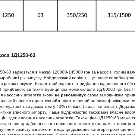
соса 1Д1250-63
50-63 варіюється в межах 120000-145000 грн за насос з "голим вал
виробник і рік випуску. Найдорожчий варіант - це насос виробництв
я з роком покупки. Бюджетний варіант - придбання відновленого б/в н
 придбаного за таким принципом може скласти від 80000 грн без П
я насосних агрегатів вкрай
не рекомендує
своїм замовникам придб
одський насос з гарантією
або
підготовлений нашими фахівцями нелі
єксплуатації та з дисконтом у 40% і більше (в разі наявності). Додат
игуна власного імпорту. Наше підприємство також має власне вир
ції і здешевлення насосних агрегатів. Також ціна 1Д1250-63 може си
игуна при придбанні всього насосного агрегату (на рамі з електро
тупінем захисту від вологи, якщо це дозволяє категорія розміщення 
на істотно знизити витрати. Дизельні приводи, що застосовуються