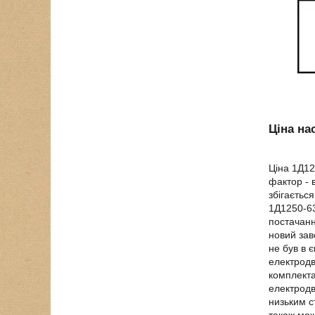
Ціна на
Ціна 1Д12
фактор - 
збігаєтьс
1Д1250-63
постачанн
новий зав
не був в 
електродв
комплекта
електродв
низьким с
також мож