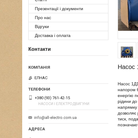
Презентації і документи
Про нас
Відгуки
Доставка і оплата
Контакти
Насос 
ЕЛНАС
Насос 1Д1
напором 6
енергію п
+380 (93) 761-42-15
рідини до
НАСОСИ І ЕЛЕКТРОДВИГУНИ
напрямку 
дозволяє 
info@all-electro.com.ua
тиск, под
позначают