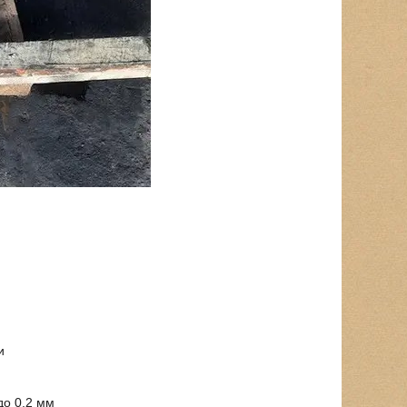
и
до 0,2 мм