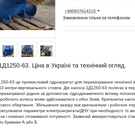
+380937614215
Замовлення тільки за телефоном
1Д1250-63. Ціна в Україні та технічний огляд.
250-63 це промисловий гідроагрегат для перекачування технічної в
3 метри вертикального стовпа. Дія насоса 1Д1250-63 полягає в пере
ерекачуваної рідини за допомогою гідродинамічного впливу лопате
 робочого колеса може здійснюватися з обох боків. Крильчатка нас
свого обертання. Збільшення зазору між крильчаткою і робочою по
регулювати параметри електроагрегата/ДНУ при необхідності. Із 
ача і номінал споживаної потужності. Зазвичай використовується ста
ь буквами А або Б.