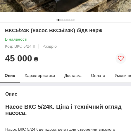
ВКС5/24К (насос ВКС5/24К) б/дв нерж
В наявності
Код: ВКС 5/24 К
Роздріб
45 000
₴
Опис
Характеристики
Доставка
Оплата
Умови п
Опис
Насос ВКС 5/24К. Ціна і технічний огляд
насоса.
Насос ВКС 5/24К це гідроагрегат для створення високого