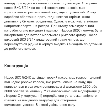
напору при відносно малих обсягах подачі води. Створено
насос ВКС 5/24К на основі консольних насосів, має
горизонтально розташований вал, одноступінчатий. Ротор
виробляє обертання проти годинникової стрілки, якщо
дивитися у бік електродвигуна. Однак, є можливість змінити
напрямок обертання ротора. При цьому всмоктувальний
патрубок стане вихідним і навпаки. Насоси ВК(С) можуть бути
використані для потреб морського і річкового флоту. Насос
вихровий ВКЗ 5/24К влаштований таким чином, що
перекачується рідина в корпусі входить і виходить по дотичній
до робочого колеса.
Конструкція
Насос ВКС 5/24К це відцентровий насос, має горизонтальний
вал і одне робоче колесо, яке розташоване на валу, що
приводиться в рух електроприводом зі швидкістю 1500 або
3000 обертів за хвилину. У самовсасывающей модифікації (з
літерою С у маркуванні) передбачена установка напірного
ковпака на вихідному патрубку для створення
самовсмоктування. В якості ущільнення валу