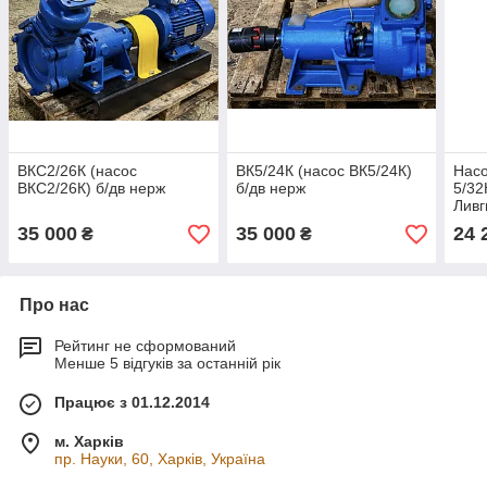
ВКС2/26К (насос
ВК5/24К (насос ВК5/24К)
Насо
ВКС2/26К) б/дв нерж
б/дв нерж
5/32
Лив
35 000
35 000
24 
₴
₴
Про нас
Рейтинг не сформований
Менше 5 відгуків за останній рік
Працює з 01.12.2014
м. Харків
пр. Науки, 60, Харків, Україна