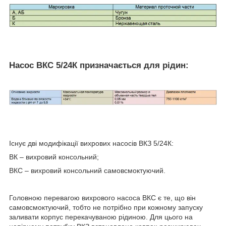
Насос ВКС 5/24К призначається для рідин:
Існує дві модифікації вихрових насосів ВКЗ 5/24К:
ВК – вихровий консольний;
ВКС – вихровий консольний самовсмоктуючий.
Головною перевагою вихрового насоса ВКС є те, що він
самовсмоктуючий, тобто не потрібно при кожному запуску
заливати корпус перекачуваною рідиною. Для цього на