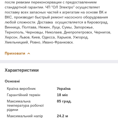
после ревизии переконсервации с предоставлением
стандартной гарантии. ЧП "ОЛ Электро" осуществляет
поставку всех запасных частей к агрегатам на основе ВК и
ВКС, производит быстрый ремонт насосного оборудования
любой сложности. Доставка осуществляется в Кировоград,
Винница, Полтава, Нежин, Луцк, Сумы, Запорожье,
Тернополь, Черновцы, Николаев, Днепропетровск, Чернигов,
Херсон, Львов, Киев, Одесса, Харьков, Ужгород,
Хмельницкий, Ровно, Ивано-Франковск.
Приховати
Характеристики
Основні
Країна виробник
Україна
Гарантійний термін
18 міс
Максимальна
85 град.
температура робочої
рідини
Максимальний напір
24.2 м