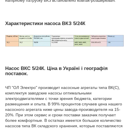
напірному патрубку ВКЗ встановлено ковпак-розширювач.
Характеристики насоса ВКЗ 5/24К
Насос ВКС 5/24К. Ціна в Україні і географія
поставок.
ЧП "ОЛ Электро" производит насосные агрегаты типа ВК(С),
комплектуя заводские насосы оптимальными
электродвигателями с точки зрения бюджета, категории
размещения и опыта. В 99% процентов случаев цена нашего
насосного агрегата ниже цены завода-производителя на 15-
20%. При этом сервис и сроки поставки заказчик получает
более комфортные. В остатках имеется большое количество
насосов типа ВК складского хранения, которые поставляются