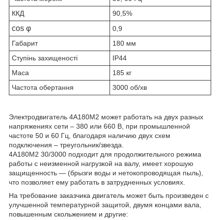
ККД
90,5%
cos φ
0,9
Габарит
180 мм
Ступінь захищеності
IP44
Маса
185 кг
Частота обертання
3000 об/хв
Электродвигатель 4А180М2 может работать на двух разных
напряжениях сети – 380 или 660 В, при промышленной
частоте 50 и 60 Гц, благодаря наличию двух схем
подключения – треугольник/звезда.
4А180М2 30
/3000
подходит для продолжительного режима
работы с неизменной нагрузкой на валу, имеет хорошую
защищенность ― (брызги воды и нетокопроводящая пыль),
что позволяет ему работать в затрудненных условиях.
На требование заказчика двигатель может быть произведен с
улучшенной температурной защитой, двумя концами вала,
повышенным скольжением и другие: