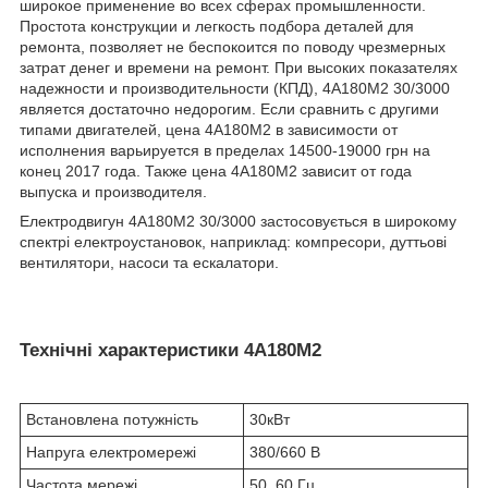
широкое применение во всех сферах промышленности.
Простота конструкции и легкость подбора деталей для
ремонта, позволяет не беспокоится по поводу чрезмерных
затрат денег и времени на ремонт. При высоких показателях
надежности и производительности (КПД), 4А180М2 30/3000
является достаточно недорогим. Если сравнить с другими
типами двигателей, цена 4А180М2 в зависимости от
исполнения варьируется в пределах 14500-19000 грн на
конец 2017 года. Также цена 4А180М2 зависит от года
выпуска и производителя.
Електродвигун 4А180М2 30/3000 застосовується в широкому
спектрі електроустановок, наприклад: компресори, дуттьові
вентилятори, насоси та ескалатори.
Технічні характеристики 4А180М2
Встановлена потужність
30кВт
Напруга електромережі
380/660 В
Частота мережі
50, 60 Гц