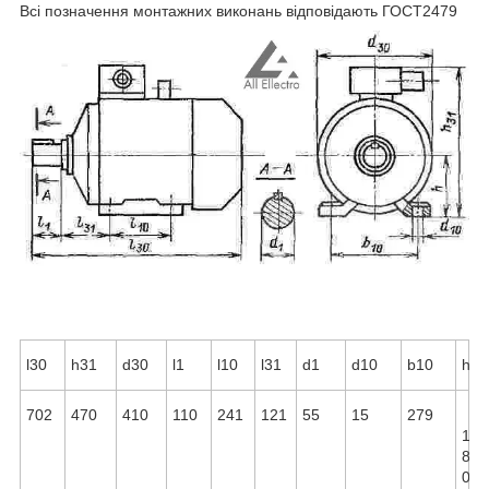
Всі позначення монтажних виконань відповідають ГОСТ2479
l30
h31
d30
l1
l10
l31
d1
d10
b10
h
702
470
410
110
241
121
55
15
279
1
8
0