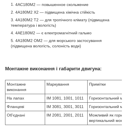
4АС180М2 ― повышенное скольжение
4А180М2 Х2 ― підвищена хімічна стійкість
4А180М2 Т2 ― для тропічного клімату (підвищена
температура і вологість)
4АЕ180М2 ― є електромагнітний гальмо
4А180М2 ОМ2 ― для морського застосування
(підвищена вологість, солоність води)
Монтажне виконання і габарити двигуна:
Монтажне
Маркування
Примітки
виконання
На лапах
IM 1081, 1001, 1011
Горизонтальний мо
Фланцеві
IM 3081, 3001, 3011
Горизонтальний мо
Об'єднані
IM 2081, 2001, 2011
Можливий як горизон
вертикальний монт