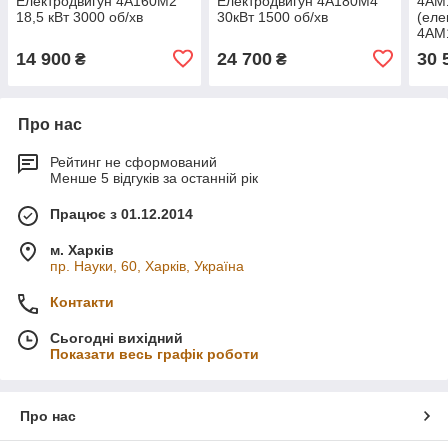
Електродвигун 4А160М2
Електродвигун 4А180М4
4АМ
18,5 кВт 3000 об/хв
30кВт 1500 об/хв
(еле
4АМ
об/х
14 900
24 700
30 
₴
₴
Про нас
Рейтинг не сформований
Менше 5 відгуків за останній рік
Працює з 01.12.2014
м. Харків
пр. Науки, 60, Харків, Україна
Контакти
Сьогодні вихідний
Показати весь графік роботи
Про нас