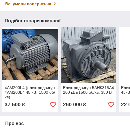
Всі умови повернення
Подібні товари компанії
4АМ200L4 (електродвигун
Електродвигун 5АНК315А4
Еле
4АМ200L4 45 кВт 1500 об/
200 кВт/1500 об/хв. 380 В
45кВ
хв)
37 500
260 000
22 
₴
₴
Про нас