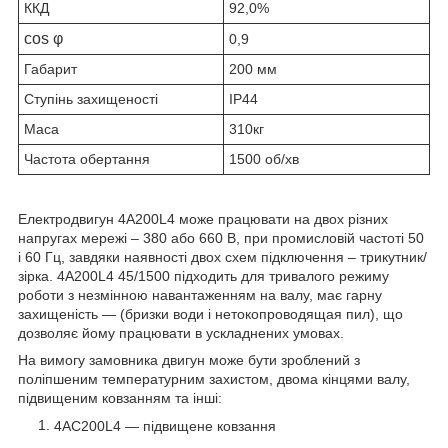
ККД
92,0%
cos φ
0,9
Габарит
200 мм
Ступінь захищеності
IP44
Маса
310кг
Частота обертання
1500 об/хв
Електродвигун 4А200L4 може працювати на двох різних
напругах мережі – 380 або 660 В, при промисловій частоті 50
і 60 Гц, завдяки наявності двох схем підключення – трикутник/
зірка. 4А200L4 45
/1500
підходить для тривалого режиму
роботи з незмінною навантаженням на валу, має гарну
захищеність ― (бризки води і нетокопроводящая пил), що
дозволяє йому працювати в ускладнених умовах.
На вимогу замовника двигун може бути зроблений з
поліпшеним температурним захистом, двома кінцями валу,
підвищеним ковзанням та інші:
4АС200L4 ― підвищене ковзання