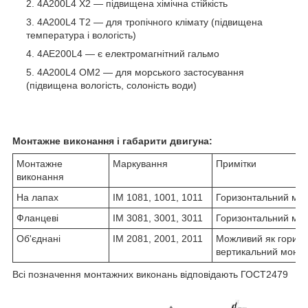
4А200L4 Х2 ― підвищена хімічна стійкість
4А200L4 Т2 ― для тропічного клімату (підвищена
температура і вологість)
4АЕ200L4 ― є електромагнітний гальмо
4А200L4 ОМ2 ― для морського застосування
(підвищена вологість, солоність води)
Монтажне виконання і габарити двигуна:
Монтажне
Маркування
Примітки
виконання
На лапах
IM 1081, 1001, 1011
Горизонтальний мо
Фланцеві
IM 3081, 3001, 3011
Горизонтальний мо
Об'єднані
IM 2081, 2001, 2011
Можливий як горизон
вертикальний монт
Всі позначення монтажних виконань відповідають ГОСТ2479