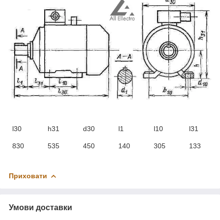
l30
h31
d30
l1
l10
l31
830
535
450
140
305
133
Приховати
Умови доставки