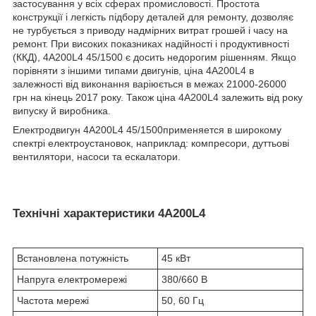
застосування у всіх сферах промисловості. Простота
конструкції і легкість підбору деталей для ремонту, дозволяє
не турбується з приводу надмірних витрат грошей і часу на
ремонт. При високих показниках надійності і продуктивності
(ККД), 4А200L4 45/1500 є досить недорогим рішенням. Якщо
порівняти з іншими типами двигунів, ціна 4А200L4 в
залежності від виконання варіюється в межах 21000-26000
грн на кінець 2017 року. Також ціна 4А200L4 залежить від року
випуску й виробника.
Електродвигун 4А200L4 45/1500применяется в широкому
спектрі електроустановок, наприклад: компресори, дуттьові
вентилятори, насоси та ескалатори.
Технічні характеристики 4А200L4
Встановлена потужність
45 кВт
Напруга електромережі
380/660 В
Частота мережі
50, 60 Гц