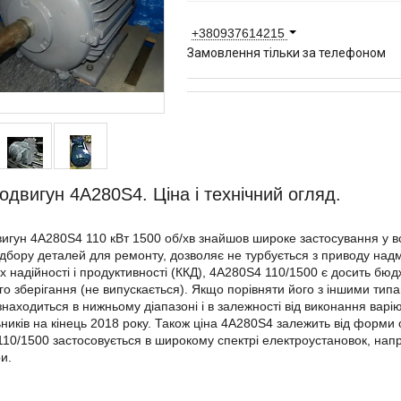
+380937614215
Замовлення тільки за телефоном
одвигун 4А280Ѕ4. Ціна і технічний огляд.
игун 4А280Ѕ4 110 кВт 1500 об/хв знайшов широке застосування у всі
підбору деталей для ремонту, дозволяє не турбується з приводу надм
х надійності і продуктивності (ККД), 4А280Ѕ4 110/1500 є досить бю
го зберігання (не випускається). Якщо порівняти його з іншими типами
находиться в нижньому діапазоні і в залежності від виконання варі
ників на кінець 2018 року. Також ціна 4А280Ѕ4 залежить від форми о
10/1500 застосовується в широкому спектрі електроустановок, напр
и.