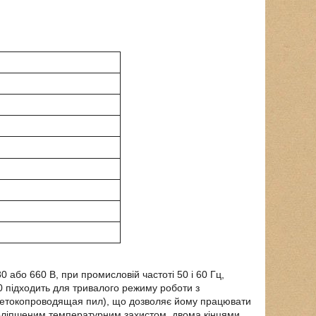
або 660 В, при промисловій частоті 50 і 60 Гц,
0
підходить для тривалого режиму роботи з
 нетокопроводящая пил), що дозволяє йому працювати
поліпшеним температурним захистом, двома кінцями