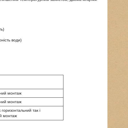
ть)
ність води)
ний монтаж
ний монтаж
 горизонтальний так і
й монтаж