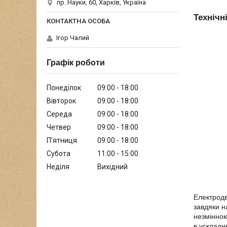
пр. Науки, 60, Харків, Україна
Технічн
Ігор Чалий
Графік роботи
Понеділок
09:00
18:00
Вівторок
09:00
18:00
Середа
09:00
18:00
Четвер
09:00
18:00
Пʼятниця
09:00
18:00
Субота
11:00
15:00
Неділя
Вихідний
Електродв
завдяки н
незмінною
в ускладн