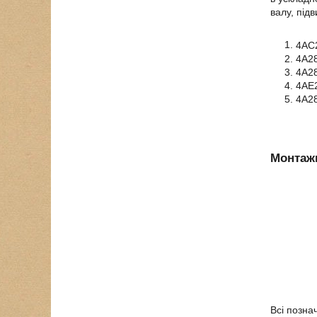
валу, під
4АС
4А28
4А28
4АЕ2
4А2
Монтажн
Всі позна