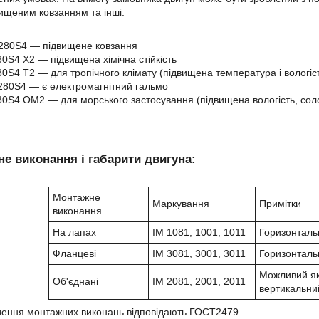
вищеним ковзанням та інші:
280Ѕ4 ― підвищене ковзання
0Ѕ4 Х2 ― підвищена хімічна стійкість
0Ѕ4 Т2 ― для тропічного клімату (підвищена температура і вологіс
80Ѕ4 ― є електромагнітний гальмо
80Ѕ4
ОМ2 ― для морського застосування (підвищена вологість, соло
е виконання і габарити двигуна:
Монтажне
Маркування
Примітки
виконання
На лапах
IM 1081, 1001, 1011
Горизонталь
Фланцеві
IM 3081, 3001, 3011
Горизонталь
Можливий як
Об'єднані
IM 2081, 2001, 2011
вертикальни
чення монтажних виконань відповідають ГОСТ2479