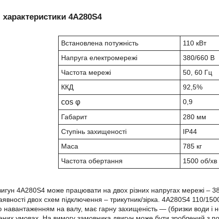
і характеристики 4А280Ѕ4
Встановлена потужність
110 кВт
Напруга електромережі
380/660 В
Частота мережі
50, 60 Гц
ККД
92,5%
cos φ
0,9
Габарит
280 мм
Ступінь захищеності
IP44
Маса
785 кг
Частота обертання
1500 об/хв
игун 4А280Ѕ4 може працювати на двох різних напругах мережі – 380 
аявності двох схем підключення – трикутник/зірка. 4А280Ѕ4 110
/150
 навантаженням на валу, має гарну захищеність ― (бризки води і
ених умовах. На вимогу замовника двигун може бути зроблений з 