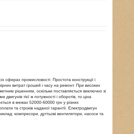
х сферах промисловості. Простота конструкції і
ірних витрат грошей і часу на ремонт. При високих
джетним рішенням, оскільки поставляється виключно зі
 двигунів тієї ж потужності і оборотів, то ціна
юється в межах 52000-60000 грн у різних
плати та строків наданої гарантії. Електродвигун
иклад: компресори, дуттьові вентилятори, насоси та