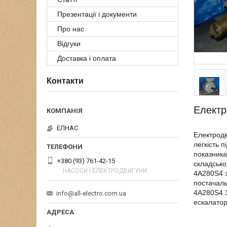
Презентації і документи
Про нас
Відгуки
Доставка і оплата
Контакти
Електр
ЕЛНАС
Електродв
легкість 
показника
+380 (93) 761-42-15
складсько
НАСОСИ І ЕЛЕКТРОДВИГУНИ
4А280Ѕ4 з
постачаль
4А280Ѕ4 1
info@all-electro.com.ua
ескалатор