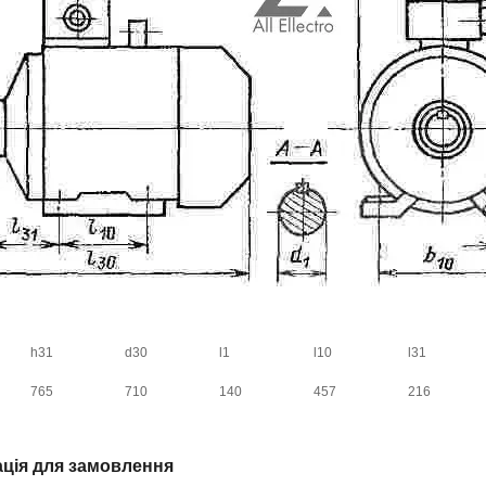
h31
d30
l1
l10
l31
765
710
140
457
216
ція для замовлення