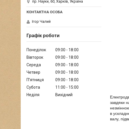
пр. Науки, 60, Харків, Україна
Ігор Чалий
Графік роботи
Понеділок
09:00
18:00
Вівторок
09:00
18:00
Середа
09:00
18:00
Четвер
09:00
18:00
Пʼятниця
09:00
18:00
Субота
11:00
15:00
Неділя
Вихідний
Електродв
завдяки н
незмінною
в ускладн
валу, під