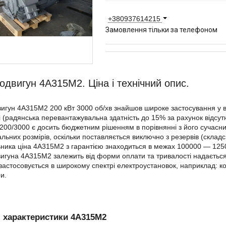
+380937614215
Замовлення тільки за телефоном
одвигун 4А315М2. Ціна і технічний опис.
игун 4А315М2 200 кВт 3000 об/хв знайшов широке застосування у в
і (радянська перевантажувальна здатність до 15% за рахунок відсутн
00/3000 є досить бюджетним рішенням в порівнянні з його сучасним
льних розмірів, оскільки поставляється виключно з резервів (складс
ника ціна 4А315М2 з гарантією знаходиться в межах 100000 ― 12500
игуна 4А315М2 залежить від форми оплати та тривалості надається
застосовується в широкому спектрі електроустановок, наприклад: к
и.
і характеристики 4А315М2