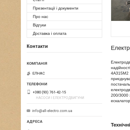
Презентації і документи
Про нас
Відгуки
Доставка і оплата
Контакти
Електр
Електродв
надійност
4А315М2 2
ЕЛНАС
приєднува
постачаль
електродв
+380 (93) 761-42-15
200/3000 
НАСОСИ І ЕЛЕКТРОДВИГУНИ
ескалатор
info@all-electro.com.ua
Технічн