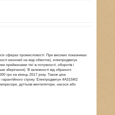
сіх сферах промисловості. При високих показниках
ості економії на міді обмоток), електродвигун
и приймачами тієї ж потужності, оборотів і
ьке зберігання). В залежності від обраного
0 грн на кінець 2017 року. Також ціна
 гарантійного строку. Електродвигун 4А315М2
омпресори, дуттьові вентилятори, насоси або