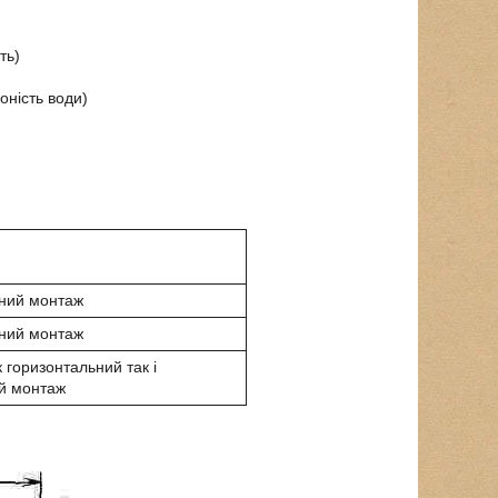
ть)
оність води)
ний монтаж
ний монтаж
 горизонтальний так і
й монтаж