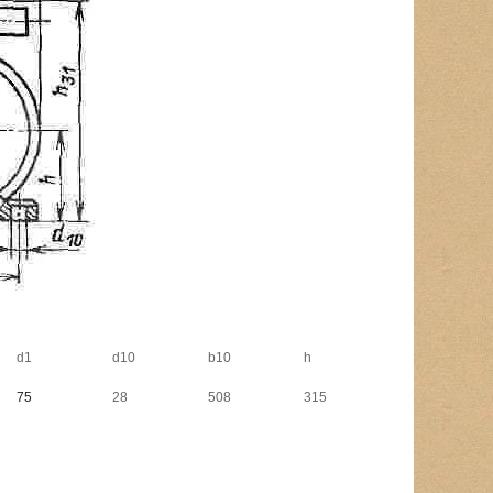
d1
d10
b10
h
75
28
508
315