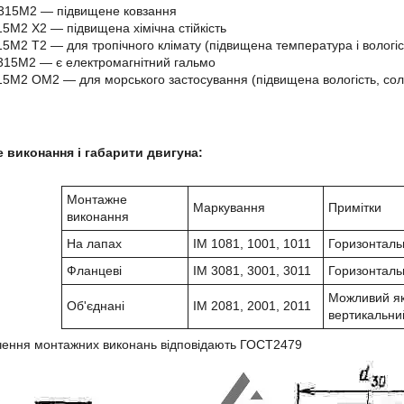
315М2 ― підвищене ковзання
5М2 Х2 ― підвищена хімічна стійкість
5М2 Т2 ― для тропічного клімату (підвищена температура і вологіс
15М2 ― є електромагнітний гальмо
5М2 ОМ2 ― для морського застосування (підвищена вологість, сол
 виконання і габарити двигуна:
Монтажне
Маркування
Примітки
виконання
На лапах
IM 1081, 1001, 1011
Горизонталь
Фланцеві
IM 3081, 3001, 3011
Горизонталь
Можливий як
Об'єднані
IM 2081, 2001, 2011
вертикальни
чення монтажних виконань відповідають ГОСТ2479