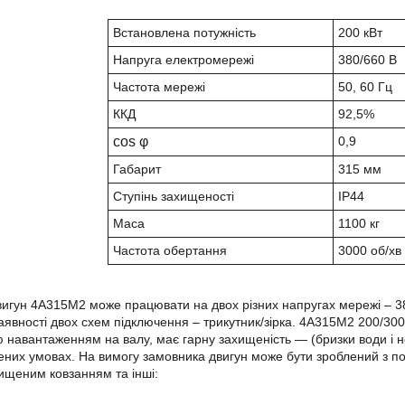
Встановлена потужність
200 кВт
Напруга електромережі
380/660 В
Частота мережі
50, 60 Гц
ККД
92,5%
cos φ
0,9
Габарит
315 мм
Ступінь захищеності
IP44
Маса
1100 кг
Частота обертання
3000 об/хв
игун 4А315М2 може працювати на двох різних напругах мережі – 380
аявності двох схем підключення – трикутник/зірка. 4А315М2 200
/30
 навантаженням на валу, має гарну захищеність ― (бризки води і
ених умовах. На вимогу замовника двигун може бути зроблений з 
вищеним ковзанням та інші: