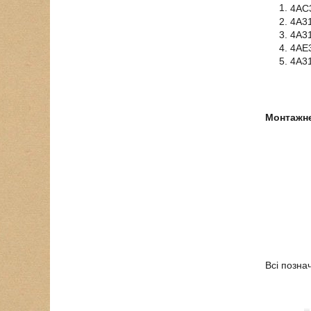
4АС
4А31
4А31
4АЕ3
4А31
Монтажне
Всі позна