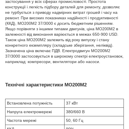
застосування у всіх сферах промисловості. Простота
конструкції і легкість підбору деталей для ремонту, дозволяє
не турбується з приводу надмірних витрат грошей і часу на
ремонт. При високих показниках надійності і продуктивності
(ККД), МО200М2 37/3000 є досить бюджетним рішенням.
Якщо порівняти з іншими типами двигунів, ціна МО200М2 в
залежності від виконання варіюється в межах 650-900 USD.
Також ціна МО200М2 залежить від року випуску і стану
конкретного екземпляру (складське зберігання, неліквід).
Зазначена ціна включає ПДВ. Електродвигун МО200М2
37/3000 застосовується в широкому спектрі електроустановок,
наприклад: компресори, вентилятори або насоси.
Технічні характеристики МО200М2
Встановлена потужність
37 кВт
Напруга електромережі
380/660 В
Частота мережі
50, 60 Гц