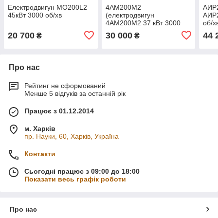
Електродвигун МО200L2
4АМ200М2
АИР2
45кВт 3000 об/хв
(електродвигун
АИР2
4АМ200М2 37 кВт 3000
об/х
об/хв)
20 700
30 000
44 
₴
₴
Про нас
Рейтинг не сформований
Менше 5 відгуків за останній рік
Працює з 01.12.2014
м. Харків
пр. Науки, 60, Харків, Україна
Контакти
Сьогодні працює з 09:00 до 18:00
Показати весь графік роботи
Про нас