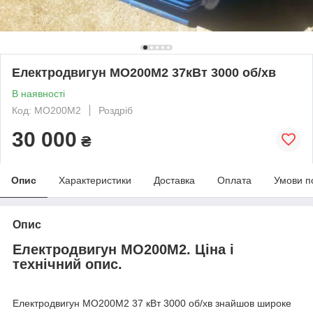
Електродвигун МО200М2 37кВт 3000 об/хв
В наявності
Код: МО200М2
Роздріб
30 000
₴
Опис
Характеристики
Доставка
Оплата
Умови п
Опис
Електродвигун МО200М2. Ціна і
технічний опис.
Електродвигун МО200М2 37 кВт 3000 об/хв знайшов широке