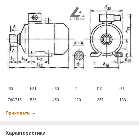
l30
h31
d30
l1
l10
l31
760/715
535
450
110
267
133
Приховати
Характеристики