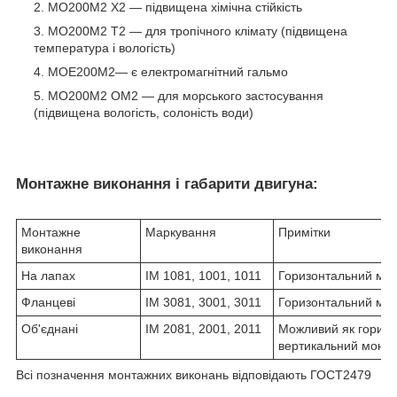
МО200М2
Х2 ― підвищена хімічна стійкість
МО200М2 Т2 ― для тропічного клімату (підвищена
температура і вологість)
МОЕ200М2― є електромагнітний гальмо
МО200М2 ОМ2 ― для морського застосування
(підвищена вологість, солоність води)
Монтажне виконання і габарити двигуна:
Монтажне
Маркування
Примітки
виконання
На лапах
IM 1081, 1001, 1011
Горизонтальний мо
Фланцеві
IM 3081, 3001, 3011
Горизонтальний мо
Об'єднані
IM 2081, 2001, 2011
Можливий як горизон
вертикальний монт
Всі позначення монтажних виконань відповідають ГОСТ2479