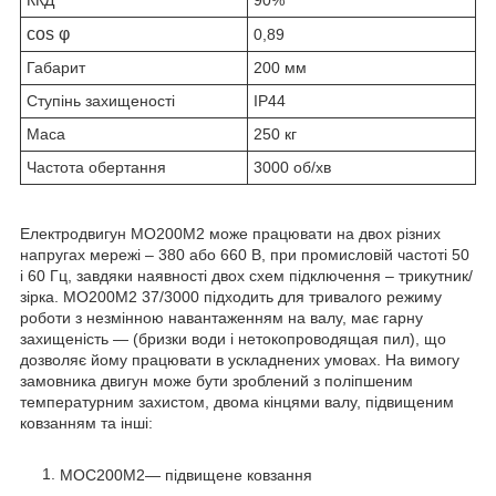
ККД
90%
cos φ
0,89
Габарит
200 мм
Ступінь захищеності
IP44
Маса
250 кг
Частота обертання
3000 об/хв
Електродвигун МО200М2 може працювати на двох різних
напругах мережі – 380 або 660 В, при промисловій частоті 50
і 60 Гц, завдяки наявності двох схем підключення – трикутник/
зірка. МО200М2 37
/3000
підходить для тривалого режиму
роботи з незмінною навантаженням на валу, має гарну
захищеність ― (бризки води і нетокопроводящая пил), що
дозволяє йому працювати в ускладнених умовах. На вимогу
замовника двигун може бути зроблений з поліпшеним
температурним захистом, двома кінцями валу, підвищеним
ковзанням та інші:
МОС200М2― підвищене ковзання