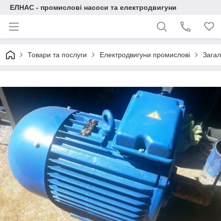
ЕЛНАС - промислові насоси та електродвигуни
Товари та послуги
Електродвигуни промислові
Загал