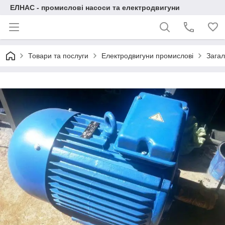
ЕЛНАС - промислові насоси та електродвигуни
Товари та послуги
Електродвигуни промислові
Загал