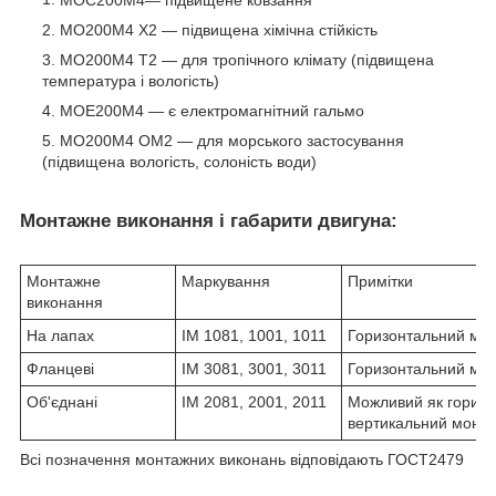
МОС200М4― підвищене ковзання
МО200М4
Х2 ― підвищена хімічна стійкість
МО200М4
Т2 ― для тропічного клімату (підвищена
температура і вологість)
МОЕ200М4 ― є електромагнітний гальмо
МО200М4 ОМ2 ― для морського застосування
(підвищена вологість, солоність води)
Монтажне виконання і габарити двигуна:
Монтажне
Маркування
Примітки
виконання
На лапах
IM 1081, 1001, 1011
Горизонтальний мо
Фланцеві
IM 3081, 3001, 3011
Горизонтальний мо
Об'єднані
IM 2081, 2001, 2011
Можливий як горизон
вертикальний монт
Всі позначення монтажних виконань відповідають ГОСТ2479