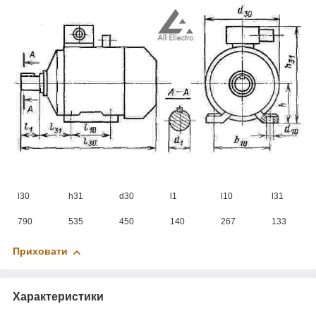
l30
h31
d30
l1
l10
l31
790
535
450
140
267
133
Приховати
Характеристики