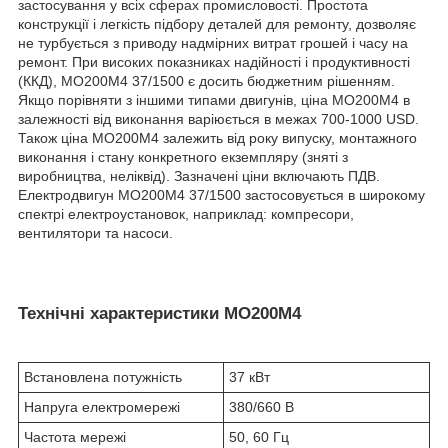
застосування у всіх сферах промисловості. Простота
конструкції і легкість підбору деталей для ремонту, дозволяє
не турбується з приводу надмірних витрат грошей і часу на
ремонт. При високих показниках надійності і продуктивності
(ККД), МО200М4 37/1500 є досить бюджетним рішенням.
Якщо порівняти з іншими типами двигунів, ціна МО200М4
в
залежності від виконання варіюється в межах 700-1000 USD.
Також ціна МО200М4 залежить від року випуску, монтажного
виконання і стану конкретного екземпляру (зняті з
виробництва, неліквід). Зазначені ціни включають ПДВ.
Електродвигун МО200М4 37/1500 застосовується в широкому
спектрі електроустановок, наприклад: компресори,
вентилятори та насоси.
Технічні характеристики МО200М4
Встановлена потужність
37 кВт
Напруга електромережі
380/660 В
Частота мережі
50, 60 Гц