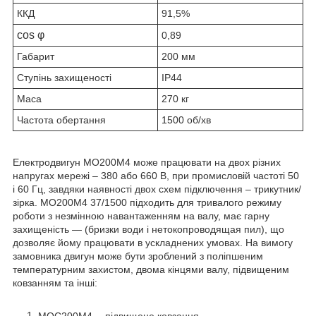
ККД
91,5%
cos φ
0,89
Габарит
200 мм
Ступінь захищеності
IP44
Маса
270 кг
Частота обертання
1500 об/хв
Електродвигун МО200М4 може працювати на двох різних
напругах мережі – 380 або 660 В, при промисловій частоті 50
і 60 Гц, завдяки наявності двох схем підключення – трикутник/
зірка. МО200М4 37
/1500
підходить для тривалого режиму
роботи з незмінною навантаженням на валу, має гарну
захищеність ― (бризки води і нетокопроводящая пил), що
дозволяє йому працювати в ускладнених умовах. На вимогу
замовника двигун може бути зроблений з поліпшеним
температурним захистом, двома кінцями валу, підвищеним
ковзанням та інші: