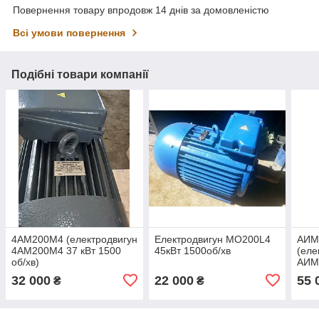
Повернення товару впродовж 14 днів за домовленістю
Всі умови повернення
Подібні товари компанії
4АМ200М4 (електродвигун
Електродвигун МО200L4
АИМ
4АМ200М4 37 кВт 1500
45кВт 1500об/хв
(еле
об/хв)
АИМ
об/х
32 000
22 000
55 
₴
₴