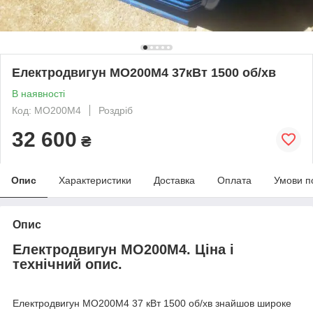
Електродвигун МО200М4 37кВт 1500 об/хв
В наявності
Код: МО200М4
Роздріб
32 600
₴
Опис
Характеристики
Доставка
Оплата
Умови п
Опис
Електродвигун МО200М4. Ціна і
технічний опис.
Електродвигун МО200М4 37 кВт 1500 об/хв знайшов широке