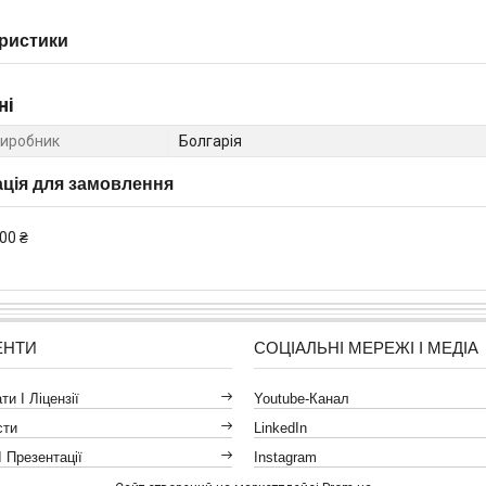
ристики
ні
виробник
Болгарія
ція для замовлення
00 ₴
ЕНТИ
СОЦІАЛЬНІ МЕРЕЖІ І МЕДІА
и І Ліцензії
Youtube-Канал
сти
LinkedIn
І Презентації
Instagram