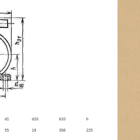
d1
d10
b10
h
55
19
356
225