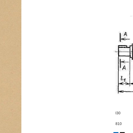
l30
810