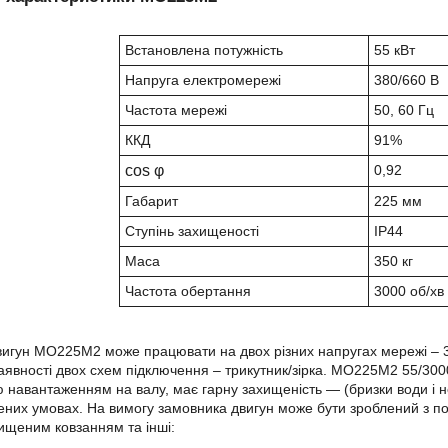
Встановлена потужність
55 кВт
Напруга електромережі
380/660 В
Частота мережі
50, 60 Гц
ККД
91%
cos φ
0,92
Габарит
225 мм
Ступінь захищеності
IP44
Маса
350 кг
Частота обертання
3000 об/хв
игун МО225М2 може працювати на двох різних напругах мережі – 380
аявності двох схем підключення – трикутник/зірка. МО225М2 55
/30
 навантаженням на валу, має гарну захищеність ― (бризки води і
ених умовах. На вимогу замовника двигун може бути зроблений з 
вищеним ковзанням та інші: