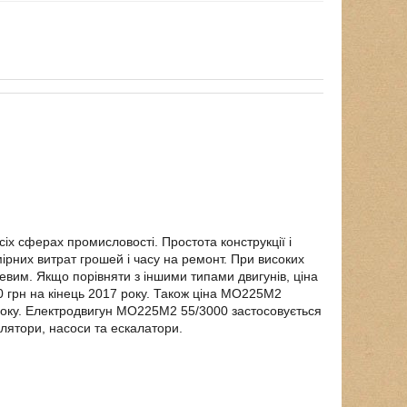
х сферах промисловості. Простота конструкції і
ірних витрат грошей і часу на ремонт. При високих
евим. Якщо порівняти з іншими типами двигунів, ціна
 грн на кінець 2017 року. Також ціна МО225М2
троку. Електродвигун МО225М2 55/3000 застосовується
лятори, насоси та ескалатори.