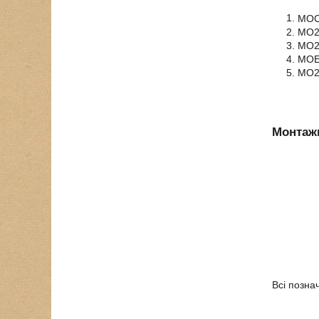
МОС
МО22
МО22
МОЕ
МО22
Монтажн
Всі позна