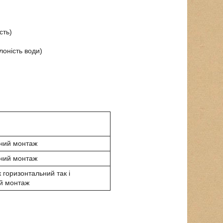
сть)
оність води)
ний монтаж
ний монтаж
 горизонтальний так і
й монтаж