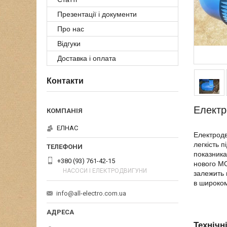
Презентації і документи
Про нас
Відгуки
Доставка і оплата
Контакти
Електр
ЕЛНАС
Електродв
легкість 
показника
+380 (93) 761-42-15
нового МО
НАСОСИ І ЕЛЕКТРОДВИГУНИ
залежить 
в широком
info@all-electro.com.ua
Технічн