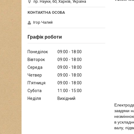
пр. Науки, 60, Харків, Україна
Ігор Чалий
Графік роботи
Понеділок
09:00
18:00
Вівторок
09:00
18:00
Середа
09:00
18:00
Четвер
09:00
18:00
Пʼятниця
09:00
18:00
Субота
11:00
15:00
Неділя
Вихідний
Електродв
завдяки н
незмінною
в ускладн
валу, під