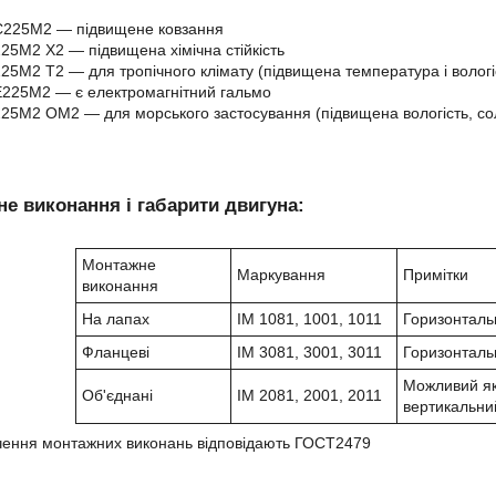
225М2 ― підвищене ковзання
5М2 Х2 ― підвищена хімічна стійкість
5М2 Т2 ― для тропічного клімату (підвищена температура і вологі
225М2 ― є електромагнітний гальмо
5М2 ОМ2 ― для морського застосування (підвищена вологість, сол
е виконання і габарити двигуна:
Монтажне
Маркування
Примітки
виконання
На лапах
IM 1081, 1001, 1011
Горизонталь
Фланцеві
IM 3081, 3001, 3011
Горизонталь
Можливий як
Об'єднані
IM 2081, 2001, 2011
вертикальни
чення монтажних виконань відповідають ГОСТ2479