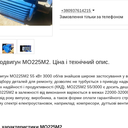
+380937614215
Замовлення тільки за телефоном
одвигун МО225М2. Ціна і технічний опис.
игун МО225М2 55 кВт 3000 об/хв знайшов широке застосування у всі
підбору деталей для ремонту, дозволяє не турбується з приводу надм
х надійності і продуктивності (ККД), МО225М2 55/3000 є досить деш
225М2 в залежності від виконання варіюється в межах 22000-32000
від року випуску, виробника, а також форми оплати гарантійного с
у спектрі електроустановок, наприклад: компресори, дуттьові венти
і характеристики МО225М2