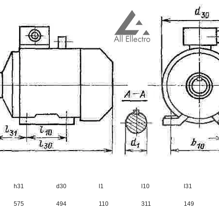
h31
d30
l1
l10
l31
575
494
110
311
149