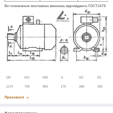
Всі позначення монтажних виконань відповідають ГОСТ2479
l30
h31
d30
l1
l10
l31
1170
700
660
170
368
190
Приховати