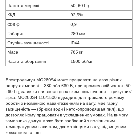
Частота мережі
50, 60 Гц
ККД
92,5%
cos φ
0,9
Габарит
280 мм
Ступінь захищеності
IP44
Маса
785 кг
Частота обертання
1500 об/хв
Електродвигун МО280Ѕ4 може працювати на двох різних
напругах мережі – 380 або 660 В, при промисловій частоті 50
і 60 Гц, завдяки наявності двох схем підключення – трикутник/
зірка. МО280Ѕ4 110
/1500
підходить для тривалого режиму
роботи з незмінною навантаженням на валу, має гарну
захищеність ― (бризки води і нетокопроводящая пил), що
дозволяє йому працювати в ускладнених умовах. На вимогу
замовника двигун може бути зроблений з поліпшеним
температурним захистом, двома кінцями валу, підвищеним
ковзанням та інші: