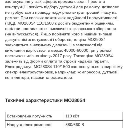
застосування у всіх сферах промисловості. Простота
конструкції і легкість підбору деталей для ремонту, дозволяє
не турбується з приводу надмірних витрат грошей і часу на
ремонт. При високих показниках надійності і продуктивності
(ККД), МО280Ѕ4 110/1500 є досить бюджетним рішенням,
оскільки поставляється виключно зі складського зберігання
(не випускається). Якщо порівняти його з іншими типами
двигунів тієї ж потужності і оборотів, то ціна МО280Ѕ4
знаходиться в нижньому діапазоні і в залежності від
виконання варіюється в межах 48000-60000 грн у різних
постачальників на кінець 2017 року. Також ціна МО280Ѕ4
залежить від форми оплати та строків наданої гарантії.
Електродвигун МО280Ѕ4 110/1500 застосовується в широкому
спектрі електроустановок, наприклад: компресори, дуттьові
вентилятори, насоси та ескалатори.
Технічні характеристики МО280Ѕ4
Встановлена потужність
110 кВт
Напруга електромережі
380/660 В