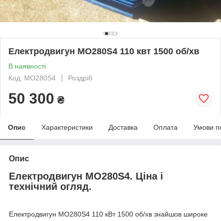
Електродвигун МО280Ѕ4 110 квт 1500 об/хв
В наявності
Код: МО280S4
Роздріб
50 300
₴
Опис
Характеристики
Доставка
Оплата
Умови п
Опис
Електродвигун МО280Ѕ4. Ціна і
технічний огляд.
Електродвигун МО280Ѕ4 110 кВт 1500 об/хв знайшов широке