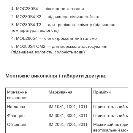
МОС280Ѕ4 ― підвищене ковзання
МО280Ѕ4 Х2 ― підвищена хімічна стійкість
МО280Ѕ4 Т2 ― для тропічного клімату (підвищена
температура і вологість)
МОЕ280Ѕ4 ― є електромагнітний гальмо
МО280Ѕ4
ОМ2 ― для морського застосування
(підвищена вологість, солоність води)
Монтажне виконання і габарити двигуна:
Монтажне
Маркування
Примітки
виконання
На лапах
IM 1081, 1001, 1011
Горизонтальний мо
Фланцеві
IM 3081, 3001, 3011
Горизонтальний мо
Об'єднані
IM 2081, 2001, 2011
Можливий як горизон
вертикальний монт