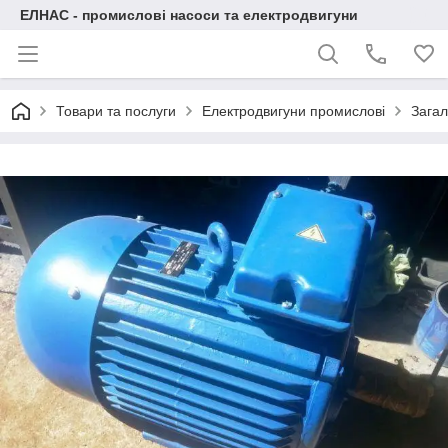
ЕЛНАС - промислові насоси та електродвигуни
Товари та послуги
Електродвигуни промислові
Загал