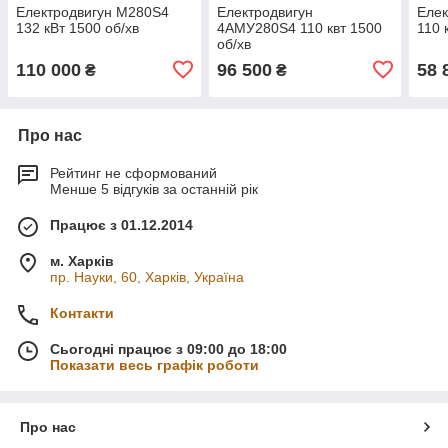
Електродвигун М280Ѕ4
Електродвигун
Елек
132 кВт 1500 об/хв
4АМУ280Ѕ4 110 квт 1500
110 
об/хв
110 000
96 500
58 
₴
₴
Про нас
Рейтинг не сформований
Менше 5 відгуків за останній рік
Працює з 01.12.2014
м. Харків
пр. Науки, 60, Харків, Україна
Контакти
Сьогодні працює з 09:00 до 18:00
Показати весь графік роботи
Про нас