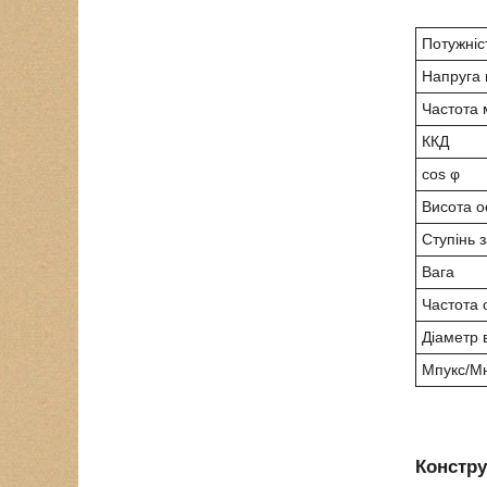
Потужніс
Напруга 
Частота 
ККД
cos φ
Висота о
Ступінь з
Вага
Частота 
Діаметр 
Мпукс/М
Констру