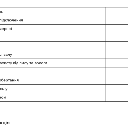
ть
підключення
мережі
сі валу
ахисту від пилу та вологи
обертання
валу
ном
кція