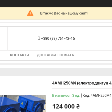
Вітаємо Вас на нашому сайті!
+380 (93) 761-42-15
КОНТАКТИ
ДОСТАВКА І ОПЛАТА
4АМН250М4 (електродвигун 4А
В наявності 3 од.
Код:
4АМН250М4
124 000 ₴