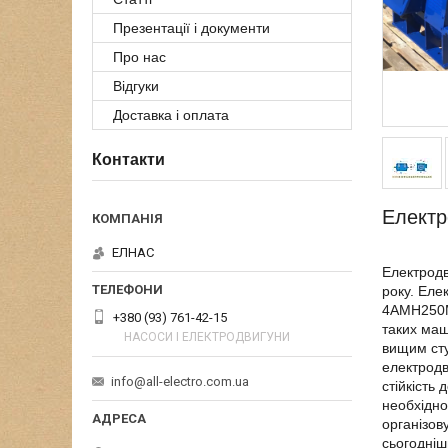
Презентації і документи
Про нас
Відгуки
Доставка і оплата
Контакти
Електр
ЕЛНАС
Електродв
року. Еле
4АМН250М
+380 (93) 761-42-15
таких маш
НАСОСИ І ЕЛЕКТРОДВИГУНИ
вищим сту
електродв
info@all-electro.com.ua
стійкість
необхідно
організов
сьогодніш