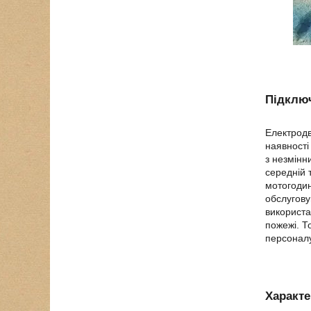
Підключ
Електродв
наявності
з незмінн
середній 
мотогодин
обслугову
використа
пожежі. Т
персоналу
Характ