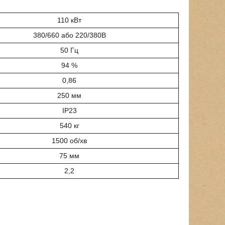
110 кВт
380/660 або 220/380В
50 Гц
94 %
0,86
250 мм
IP23
540 кг
1500 об/хв
75 мм
2,2