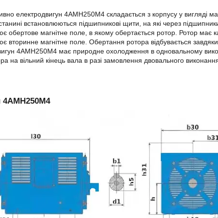
ивно електродвигун 4АМН250М4 складається з корпусу у вигляді мас
 станині встановлюються підшипникові щити, на які через підшипник
ює обертове магнітне поле, в якому обертається ротор. Ротор має ка
ює вторинне магнітне поле. Обертання ротора відбувається завдяки в
вигун 4АМН250М4 має природне охолодження в одновальному викон
ра на вільний кінець вала в разі замовлення двовального виконанн
и 4АМН250М4