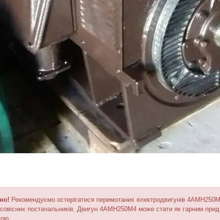
но!
Рекомендуємо остерігатися перемотаних електродвигунів 4АМН250М4,
совісних постачальників. Двигун 4АМН250М4 може стати як гарним придба
мою.