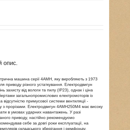
й опис.
трична машина серії 4АМН, яку виробляють з 1973
я приводу різного устаткування. Електродвигун
нь захисту від вологи та пилу (IP23), однак і ціна
обертами загальнопромислових електромоторів із
відсутністю примусової системи вентиляції -
су з прорізами. Електродвигун 4АМН250М4 має високу
вати в умовах ударних навантажень. У разі
аного приводу, настійно рекомендуємо
мендував себе за довгі роки експлуатації, на
кземплярів складського зберігання і ремфонду.