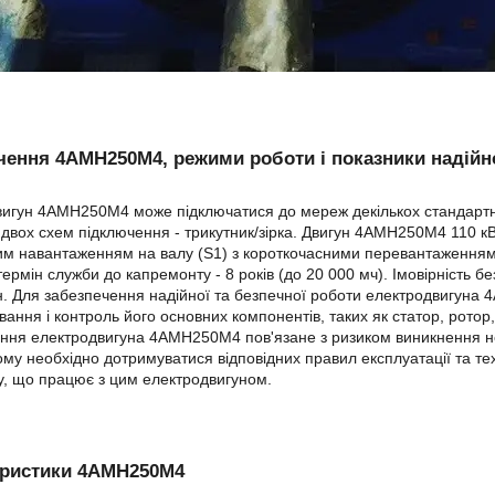
ення 4АМН250М4, режими роботи і показники надійн
игун 4АМН250М4 може підключатися до мереж декількох стандартних
 двох схем підключення - трикутник/зірка. Двигун 4АМН250М4 110 к
им навантаженням на валу (S1) з короткочасними перевантаженнями
термін служби до капремонту - 8 років (до 20 000 мч). Імовірність б
. Для забезпечення надійної та безпечної роботи електродвигуна
вання і контроль його основних компонентів, таких як статор, ротор
ння електродвигуна 4АМН250М4 пов'язане з ризиком виникнення не
ому необхідно дотримуватися відповідних правил експлуатації та те
, що працює з цим електродвигуном.
еристики 4АМН250М4