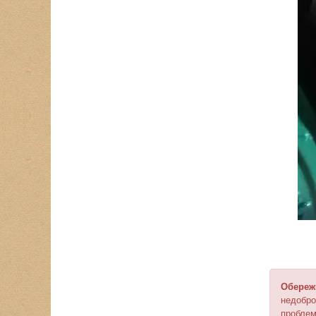
Обереж
недобро
пробле