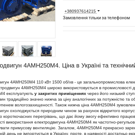
+380937614215
Замовлення тільки за телефоном
одвигун 4АМН250М4. Ціна в Україні та технічни
игун 4АМН250М4 110 кВт 1500 об/хв - це загальнопромислова елек
ктродвигун 4АМН250М4 широко використовується в промисловості дл
4 експлуатують
у закритих приміщеннях
через його низький ступі
ин традиційно значно нижча за ціну аналогічних за потужністю та 
пенем вологозахищеності. Також нижча ціна 4АМН250М4 зумовлена 
игун охолоджується природним чином за рахунок відкритого корпу
 до короткочасних перегрівань, що дає йому змогу ефективно працю
сті використання електродвигуна 4АМН250М4 як частотно-регульов
увати примусову вентиляцію. Загалом, 4АМН250М4 прекрасно зареко
ній день не імпортується в Україну, проте, в наявності достатньо е