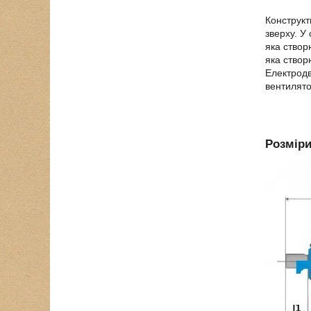
Конструкт
зверху. У
яка створ
яка створ
Електрод
вентилято
Розмір