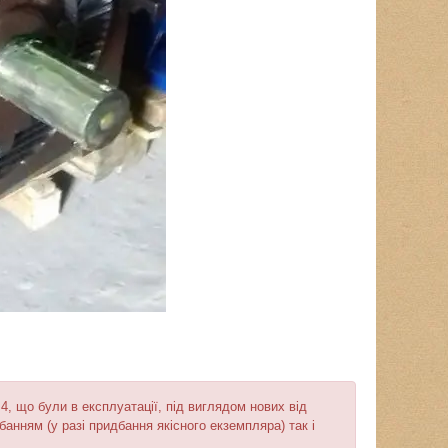
 що були в експлуатації, під виглядом нових від
нням (у разі придбання якісного екземпляра) так і