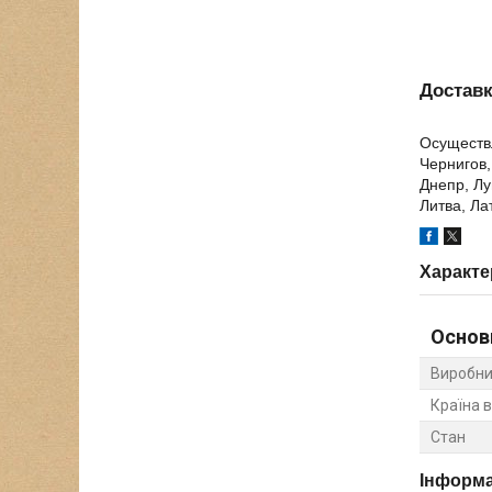
Достав
Осуществл
Чернигов,
Днепр, Лу
Литва, Ла
Характе
Основ
Виробни
Країна 
Стан
Інформа