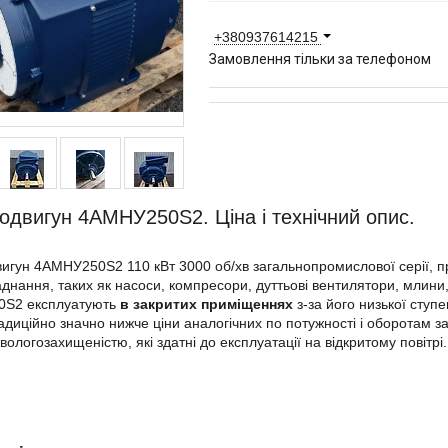
+380937614215
Замовлення тільки за телефоном
одвигун 4АМНУ250Ѕ2. Ціна і технічний опис.
игун 4АМНУ250Ѕ2 110 кВт 3000 об/хв загальнопромислової серії, пр
аднання, таких як насоси, компресори, дуттьові вентилятори, млини,
Ѕ2 експлуатують
в закритих приміщеннях
з-за його низької ступен
диційно значно нижче ціни аналогічних по потужності і оборотам 
вологозахищеністю, які здатні до експлуатації на відкритому повітрі.