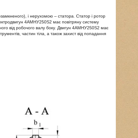
амкненого), і нерухомою – статора. Статор і ротор
 Електродвигун 4АМНУ250Ѕ2 має повітряну систему
ого від робочого валу боку. Двигун 4АМНУ250Ѕ2 має
трументів, частин тіла, а також захист від попадання