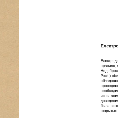
Електр
Електродв
правило, 
Недобросо
Росія) пі
обладнанн
проведенн
необходим
испытани
доведения
была в эк
открытых