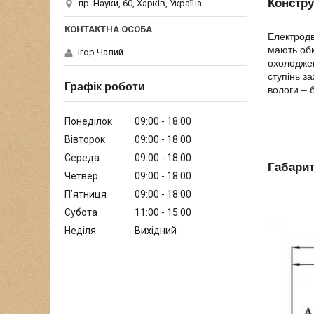
Констру
пр. Науки, 60, Харків, Україна
Електродв
мають обм
Ігор Чалий
охолоджен
ступінь з
Графік роботи
вологи – б
Понеділок
09:00
18:00
Вівторок
09:00
18:00
Середа
09:00
18:00
Габари
Четвер
09:00
18:00
Пʼятниця
09:00
18:00
Субота
11:00
15:00
Неділя
Вихідний