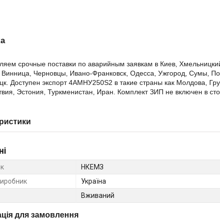
ка
яем срочные поставки по аварийным заявкам в Киев, Хмельницкий,
 Винница, Черновцы, Ивано-Франковск, Одесса, Ужгород, Сумы, По
цк. Доступен экспорт 4AMHУ250S2 в такие страны как Молдова, Гру
твия, Эстония, Туркменистан, Иран. Комплект ЗИП не включен в ст
ристики
ні
к
НКЕМЗ
виробник
Україна
Вживаний
ція для замовлення