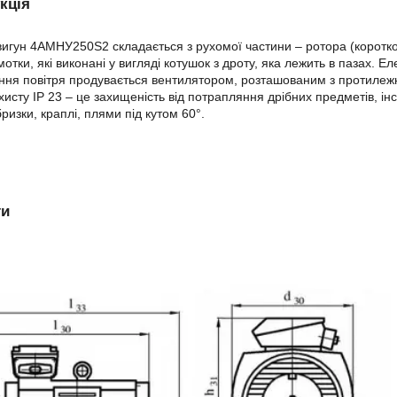
кція
игун 4АМНУ250Ѕ2 складається з рухомої частини – ротора (короткоз
отки, які виконані у вигляді котушок з дроту, яка лежить в пазах.
ня повітря продувається вентилятором, розташованим з протилежн
ахисту
IP
23 – це захищеність від потрапляння дрібних предметів, інс
ризки, краплі, плями під кутом 60°.
ти