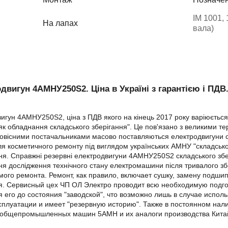
IM 1001, 
На лапах
вала)
одвигун 4АМНУ250Ѕ2
. Ціна в Україні з гарантією і ПДВ
игун 4АМНУ250Ѕ2, ціна з ПДВ якого на кінець 2017 року варіюється
як обладнання складського зберігання". Це пов'язано з великими
вісними постачальниками масово поставляються електродвигуни сер
сля косметичного ремонту під виглядом українських АМНУ "складсько
я. Справжні резервні електродвигуни 4АМНУ250Ѕ2 складського збе
я дослідження технічного стану електромашини після тривалого зб
ого ремонта. Ремонт, как правило, включает сушку, замену подшип
я. Сервисный цех ЧП ОЛ Электро проводит всю необходимую подго
 его до состояния "заводской", что возможно лишь в случае испол
сплуатации и имеет "резервную историю". Также в постоянном нал
 общепромышленных машин 5АМН и их аналоги производства Кита