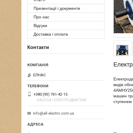
Презентації і документи
Про нас
Відгуки
Доставка і оплата
Контакти
Електр
ЕЛНАС
Електродв
видів обл
4АМНУ250
+380 (93) 761-42-15
машин тра
НАСОСИ І ЕЛЕКТРОДВИГУНИ
ступенем 
info@all-electro.com.ua