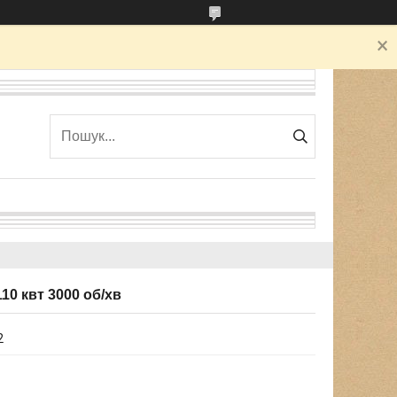
0 квт 3000 об/хв
2