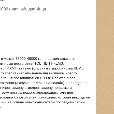
1002 (один або два кінця
.
 в межах 38000-48000 грн, поставляється, як
 термінами постачання ТОВ НВП НКЕМЗ.
ії 4АМН вживані (б/у, зняті з виробництва ВЕМЗ,
го зберігання" або навіть під виглядом нового
рігання поставляються ПП ОЛ Електро після
ерігання (
в случае наличия на складе
) и проведения
ников, замену выводов, замену покраски и
товку поставляемого электродвигателя для
ьзования базовой электромашины, которая никогда не
ичии на складе электродвигатели последней серий
й.