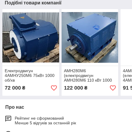
Подібні товари компанії
Електродвигун
АМН280М6
4АМ
4АМНУ250М6 75кВт 1000
(електродвигун
(еле
об/хв
АМН280М6 110 кВт 1000
4АМ
об/хв)
об/х
72 000
122 000
91 
₴
₴
Про нас
Рейтинг не сформований
Менше 5 відгуків за останній рік