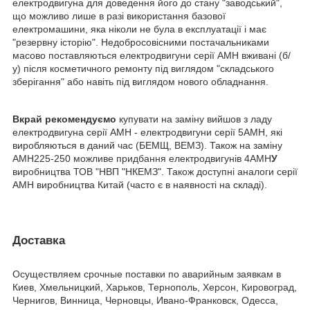
електродвигуна для доведення його до стану "заводський",
що можливо лише в разі використання базової
електромашини, яка ніколи не була в експлуатації і має
"резервну історію". Недобросовісними постачальниками
масово поставляються електродвигуни серії АМН вживані (б/
у) після косметичного ремонту під виглядом "складського
зберігання" або навіть під виглядом нового обладнання.
Вкрай рекомендуємо
купувати на заміну вийшов з ладу
електродвигуна серії АМН - електродвигуни серії 5АМН, які
виробляються в даний час (БЕМЩ, ВЕМЗ). Також на заміну
АМН225-250 можливе придбання електродвигунів 4АМН
У
виробництва ТОВ "НВП "НКЕМЗ". Також доступні аналоги серії
АМН виробництва Китай (часто є в наявності на складі).
Доставка
Осуществляем срочные поставки по аварийным заявкам в
Киев, Хмельницкий, Харьков, Тернополь, Херсон, Кировоград,
Чернигов, Винница, Черновцы, Ивано-Франковск, Одесса,