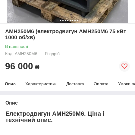
АМН250М6 (електродвигун АМН250М6 75 кВт
1000 об/хв)
В наявності
Код: АМН250М6
Роздріб
96 000
₴
Опис
Характеристики
Доставка
Оплата
Умови п
Опис
Електродвигун АМН250М6. Ціна і
технічний опис.