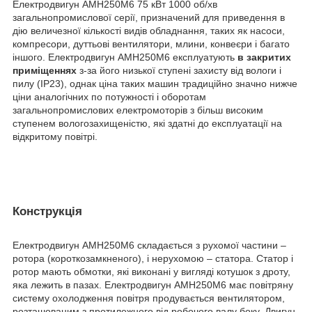
Електродвигун АМН250М6 75 кВт 1000 об/хв
загальнопромислової серії, призначений для приведення в
дію величезної кількості видів обладнання, таких як насоси,
компресори, дуттьові вентилятори, млини, конвеєри і багато
іншого. Електродвигун АМН250М6 експлуатують
в закритих
приміщеннях
з-за його низької ступені захисту від вологи і
пилу (IP23), однак ціна таких машин традиційно значно нижче
ціни аналогічних по потужності і оборотам
загальнопромислових електромоторів з більш високим
ступенем вологозахищеністю, які здатні до експлуатації на
відкритому повітрі.
Конструкція
Електродвигун АМН250М6 складається з рухомої частини –
ротора (короткозамкненого), і нерухомою – статора. Статор і
ротор мають обмотки, які виконані у вигляді котушок з дроту,
яка лежить в пазах. Електродвигун АМН250М6 має повітряну
систему охолодження повітря продувається вентилятором,
розташованим з протилежного від робочого валу боку. Двигун