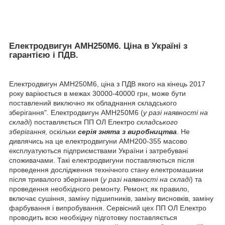
Електродвигун АМН250М6. Ціна в Україні з
гарантією і ПДВ.
Електродвигун АМН250М6, ціна з ПДВ якого на кінець 2017
року варіюється в межах 30000-40000 грн, може бути
поставлений виключно як обладнання складського
зберігання". Електродвигун АМН250М6 (
у разі наявності на
складі
) поставляється ПП ОЛ Електро
складського
зберігання
, оскільки
серія
знята з виробництва
. Не
дивлячись на це електродвигуни АМН200-355 масово
експлуатуються підприємствами України і затребувані
споживачами. Такі електродвигуни поставляються після
проведення дослідження технічного стану електромашини
після тривалого зберігання (
у разі наявності на складі
) та
проведення необхідного ремонту. Ремонт, як правило,
включає сушіння, заміну підшипників, заміну висновків, заміну
фарбування і випробування. Сервісний цех ПП ОЛ Електро
проводить всю необхідну підготовку поставляється