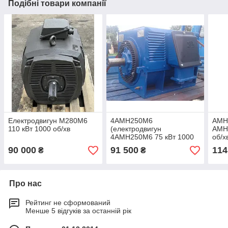
Подібні товари компанії
Електродвигун М280М6
4АМН250М6
АМН2
110 кВт 1000 об/хв
(електродвигун
АМН2
4АМН250М6 75 кВт 1000
об/х
об/хв)
90 000
91 500
114
₴
₴
Про нас
Рейтинг не сформований
Менше 5 відгуків за останній рік