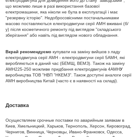
електродвигуна для доведення його до стану "заводський",
що можливо лише в разі використання базової
електромашини, яка ніколи не була в експлуатації і має
"резервну історію". Недобросовісними постачальниками
масово поставляються електродвигуни серії АМН вживані (б/
у) після косметичного ремонту під виглядом "складського
зберігання" або навіть під виглядом нового обладнання.
Вкрай рекомендуємо
купувати на заміну вийшов з ладу
електродвигуна серії АМН - електродвигуни серії 5АМН, які
виробляються в даний час (БЕМЩ, ВЕМЗ). Також на заміну
АМН225-250 можливе придбання електродвигунів 4АМН
У
виробництва ТОВ "НВП "НКЕМЗ". Також доступні аналоги серії
АМН виробництва Китай (часто є в наявності на складі).
Доставка
Осуществляем срочные поставки по аварийным заявкам в
Киев, Хмельницкий, Харьков, Тернополь, Херсон, Кировоград,
Чернигов, Винница, Черновцы, Ивано-Франковск, Одесса,