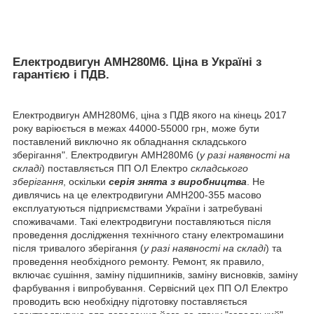
Електродвигун АМН280М6. Ціна в Україні з
гарантією і ПДВ.
Електродвигун АМН280М6, ціна з ПДВ якого на кінець 2017
року варіюється в межах 44000-55000 грн, може бути
поставлений виключно як обладнання складського
зберігання". Електродвигун АМН280М6 (
у разі наявності на
складі
) поставляється ПП ОЛ Електро
складського
зберігання
, оскільки
серія
знята з виробництва
. Не
дивлячись на це електродвигуни АМН200-355 масово
експлуатуються підприємствами України і затребувані
споживачами. Такі електродвигуни поставляються після
проведення дослідження технічного стану електромашини
після тривалого зберігання (
у разі наявності на складі
) та
проведення необхідного ремонту. Ремонт, як правило,
включає сушіння, заміну підшипників, заміну висновків, заміну
фарбування і випробування. Сервісний цех ПП ОЛ Електро
проводить всю необхідну підготовку поставляється