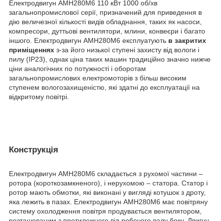
Електродвигун АМН280М6 110 кВт 1000 об/хв
загальнопромислової серії, призначений для приведення в
дію величезної кількості видів обладнання, таких як насоси,
компресори, дуттьові вентилятори, млини, конвеєри і багато
іншого. Електродвигун АМН280М6 експлуатують
в закритих
приміщеннях
з-за його низької ступені захисту від вологи і
пилу (IP23), однак ціна таких машин традиційно значно нижче
ціни аналогічних по потужності і оборотам
загальнопромислових електромоторів з більш високим
ступенем вологозахищеністю, які здатні до експлуатації на
відкритому повітрі.
Конструкція
Електродвигун АМН280М6 складається з рухомої частини –
ротора (короткозамкненого), і нерухомою – статора. Статор і
ротор мають обмотки, які виконані у вигляді котушок з дроту,
яка лежить в пазах. Електродвигун АМН280М6 має повітряну
систему охолодження повітря продувається вентилятором,
розташованим з протилежного від робочого валу боку. Двигун