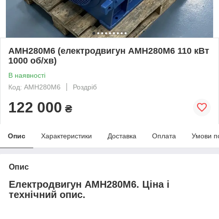
АМН280М6 (електродвигун АМН280М6 110 кВт
1000 об/хв)
В наявності
Код: АМН280М6
Роздріб
122 000
₴
Опис
Характеристики
Доставка
Оплата
Умови п
Опис
Електродвигун АМН280М6. Ціна і
технічний опис.