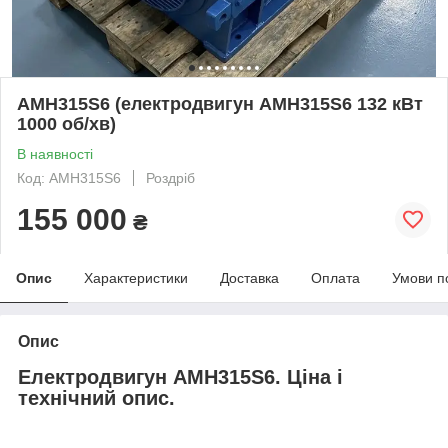
АМН315S6 (електродвигун АМН315S6 132 кВт
1000 об/хв)
В наявності
Код: АМН315S6
Роздріб
155 000
₴
Опис
Характеристики
Доставка
Оплата
Умови п
Опис
Електродвигун АМН315Ѕ6. Ціна і
технічний опис.