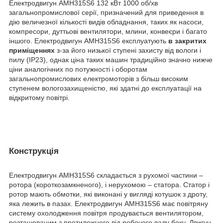
Електродвигун АМН315Ѕ6 132 кВт 1000 об/хв
загальнопромислової серії, призначений для приведення в
дію величезної кількості видів обладнання, таких як насоси,
компресори, дуттьові вентилятори, млини, конвеєри і багато
іншого. Електродвигун АМН315Ѕ6 експлуатують
в закритих
приміщеннях
з-за його низької ступені захисту від вологи і
пилу (IP23), однак ціна таких машин традиційно значно нижче
ціни аналогічних по потужності і оборотам
загальнопромислових електромоторів з більш високим
ступенем вологозахищеністю, які здатні до експлуатації на
відкритому повітрі.
Конструкція
Електродвигун АМН315Ѕ6 складається з рухомої частини –
ротора (короткозамкненого), і нерухомою – статора. Статор і
ротор мають обмотки, які виконані у вигляді котушок з дроту,
яка лежить в пазах. Електродвигун АМН315Ѕ6 має повітряну
систему охолодження повітря продувається вентилятором,
розташованим з протилежного від робочого валу боку. Двигун