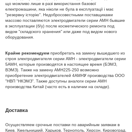
що можливо лише в разі використання базової
електромашини, яка ніколи не була в експлуатації і має
"резервну історію". Недобросовестными поставщиками
массово поставляются электродвигатели серии АМН бывшие
в эксплуатации (б/у) после косметического ремонта под
видом "складского хранения" или даже под видом нового
оборудования.
Крайне рекомендуем
приобретать на замену вышедшего из
строя электродвигателя серии АМН - электродвигатели серии
5АМН, которые производятся в настоящее время (БЭМЗ,
ВЭМЗ). Также на замену АМН225-250 возможно
приобретение электродвигателей 4АМН
У
производства ООО
"НВП "НКЭМЗ". Также доступны аналоги серии АМН
производства Китай (часто есть в наличии на складе).
Доставка
Осуществляем срочные поставки по аварийным заявкам в
Киев, Хмельницкий, Харьков, Тернополь, Херсон, Кировоград,