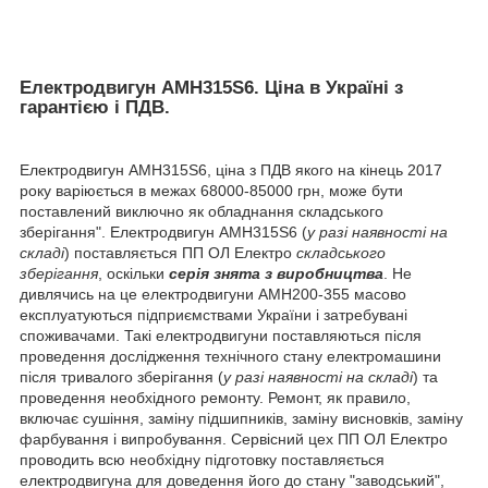
Електродвигун АМН315Ѕ6. Ціна в Україні з
гарантією і ПДВ.
Електродвигун АМН315Ѕ6, ціна з ПДВ якого на кінець 2017
року варіюється в межах 68000-85000 грн, може бути
поставлений виключно як обладнання складського
зберігання". Електродвигун АМН315Ѕ6 (
у разі наявності на
складі
) поставляється ПП ОЛ Електро
складського
зберігання
, оскільки
серія
знята з виробництва
. Не
дивлячись на це електродвигуни АМН200-355 масово
експлуатуються підприємствами України і затребувані
споживачами. Такі електродвигуни поставляються після
проведення дослідження технічного стану електромашини
після тривалого зберігання (
у разі наявності на складі
) та
проведення необхідного ремонту. Ремонт, як правило,
включає сушіння, заміну підшипників, заміну висновків, заміну
фарбування і випробування. Сервісний цех ПП ОЛ Електро
проводить всю необхідну підготовку поставляється
електродвигуна для доведення його до стану "заводський",