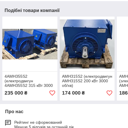
Подібні товари компанії
4АМН355S2
АМН315S2 (електродвигун
АМН
(електродвигун
АМН315S2 200 кВт 3000
(эле
4АМН355S2 315 кВт 3000
об/хв)
АМН
об/хв)
об/х
235 000
174 000
186
₴
₴
Про нас
Рейтинг не сформований
Менше 5 відгуків за останній рік