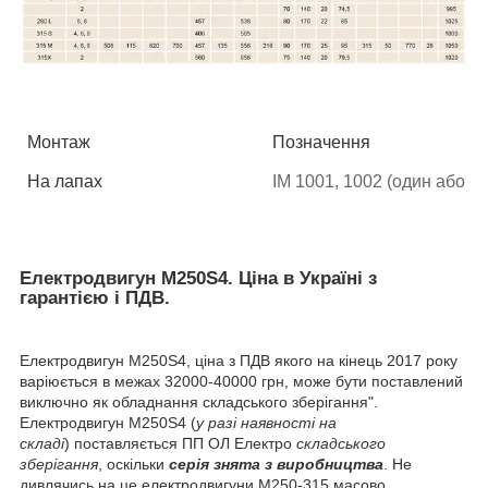
Монтаж
Позначення
На лапах
IM 1001, 1002 (один або дв
Електродвигун М250Ѕ4. Ціна в Україні з
гарантією і ПДВ.
Електродвигун М250Ѕ4, ціна з ПДВ якого на кінець 2017 року
варіюється в межах 32000-40000 грн, може бути поставлений
виключно як обладнання складського зберігання".
Електродвигун М250Ѕ4 (
у разі наявності на
складі
) поставляється ПП ОЛ Електро
складського
зберігання
, оскільки
серія
знята з виробництва
. Не
дивлячись на це електродвигуни М250-315 масово