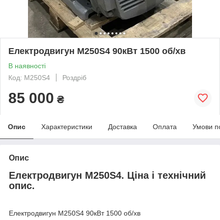
Електродвигун М250Ѕ4 90кВт 1500 об/хв
В наявності
Код: М250S4
Роздріб
85 000
₴
Опис
Характеристики
Доставка
Оплата
Умови п
Опис
Електродвигун М250Ѕ4. Ціна і технічний
опис.
Електродвигун М250Ѕ4 90кВт 1500 об/хв