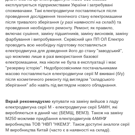
експлуатуються підприємствами України і затребувані
споживачами. Такі електродвигуни поставляються після
проведення дослідження технічного стану електромашини
після тривалого зберігання (
у разі наявності на складі
) та
проведення необхідного ремонту. Ремонт, як правило,
включає сушіння, заміну підшипників, заміну висновків, заміну
фарбування і випробування. Сервісний цех ПП ОЛ Електро
проводить всю необхідну підготовку поставляється
електродвигуна для доведення його до стану "заводський",
що можливо лише в разі використання базової
електромашини, яка ніколи не була в експлуатації і має
"резервну історію". Недобросовісними постачальниками
масово поставляються електродвигуни серії М вживані (б/у)
після косметичного ремонту під виглядом "складського
зберігання" або навіть під виглядом нового обладнання.
Вкрай рекомендуємо
купувати на заміну вийшов з ладу
електродвигуна серії М - електродвигуни серії 5АМН, які
виробляються в даний час (БЕМЩ, ВЕМЗ). Також на заміну
М250 можливе придбання електродвигунів 4АМН
У
виробництва ТОВ "НВП "НКЕМЗ". Також доступні аналоги серії
М виробництва Китай (часто є в наявності на складі).