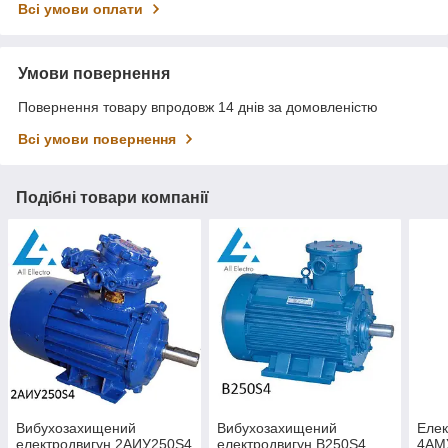
Всі умови оплати
Умови повернення
Повернення товару впродовж 14 днів за домовленістю
Всі умови повернення
Подібні товари компанії
Вибухозахищений
Вибухозахищений
Елек
електродвигун 2АИУ250Ѕ4
електродвигун В250Ѕ4
4АМ