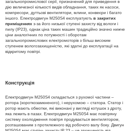
загальнопромислової серії, призначений для приведення в
дію величезної кількості видів обладнання, таких як насоси,
компресори, дуттьові вентилятори, млини, конвеєри і багато
іншого. Електродвигун М250Ѕ4 експлуатують
в закритих
приміщеннях
з-за його низької ступені захисту від вологи і
пилу (IP23), однак ціна таких машин традиційно значно нижче
ціни аналогічних по потужності і оборотам
загальнопромислових електромоторів з більш високим
ступенем вологозахищеністю, які здатні до експлуатації на
відкритому повітрі.
Конструкція
Електродвигун М250Ѕ4 складається з рухомої частини –
ротора (короткозамкненого), і нерухомою – статора. Статор і
ротор мають обмотки, які виконані у вигляді котушок з дроту,
яка лежить в пазах. Електродвигун М250Ѕ4 має повітряну
систему охолодження повітря продувається вентилятором,
розташованим з протилежного від робочого валу боку. Двигун
М250Ѕ4 має ступінь захисту
IP
23 – це захищеність від