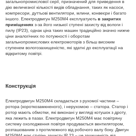
загальнопромислової серії, призначений для приведення в
дію величезної кількості видів обладнання, таких як насоси,
компресори, дуттьові вентилятори, млини, конвеєри і багато
іншого. Електродвигун М250М4 експлуатують
в закритих
приміщеннях
з-за його низької ступені захисту від вологи і
пилу (IP23), однак ціна таких машин традиційно значно нижче
ціни аналогічних по потужності і оборотам
загальнопромислових електромоторів з більш високим
ступенем вологозахищеністю, які здатні до експлуатації на
відкритому повітрі.
Конструкція
Електродвигун М250М4 складається з рухомої частини –
ротора (короткозамкненого), і нерухомою – статора. Статор і
ротор мають обмотки, які виконані у вигляді котушок з дроту,
яка лежить в пазах. Електродвигун М250М4 має повітряну
систему охолодження повітря продувається вентилятором,
розташованим з протилежного від робочого валу боку. Двигун
М250М4 має ступінь захисту
IP
23 – це захищеність від