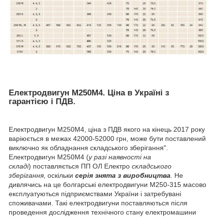
Електродвигун М250М4
. Ціна в Україні з
гарантією і ПДВ.
Електродвигун М250М4, ціна з ПДВ якого на кінець 2017 року
варіюється в межах 42000-52000 грн, може бути поставлений
виключно як обладнання складського зберігання".
Електродвигун М250М4 (
у разі наявності на
складі
) поставляється ПП ОЛ Електро
складського
зберігання
, оскільки
серія
знята з виробництва
. Не
дивлячись на це болгарські електродвигуни М250-315 масово
експлуатуються підприємствами України і затребувані
споживачами. Такі електродвигуни поставляються після
проведення дослідження технічного стану електромашини