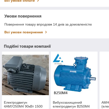
Всі умови оплати
Умови повернення
Повернення товару впродовж 14 днів за домовленістю
Всі умови повернення
Подібні товари компанії
Електродвигун
Вибухозахищений
АМН
4АМУ250М4 90кВт 1500
електродвигун В250М4
(еле