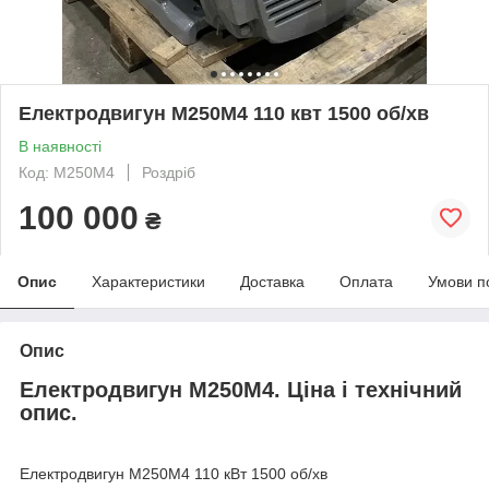
Електродвигун М250М4 110 квт 1500 об/хв
В наявності
Код: М250М4
Роздріб
100 000
₴
Опис
Характеристики
Доставка
Оплата
Умови п
Опис
Електродвигун М250М4. Ціна і технічний
опис.
Електродвигун М250М4 110 кВт 1500 об/хв