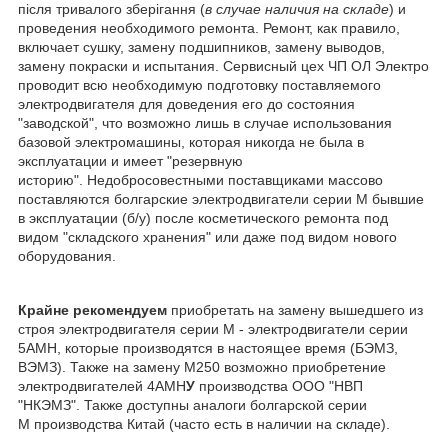
після тривалого зберігання (
в случае наличия на складе
) и
проведения необходимого ремонта. Ремонт, как правило,
включает сушку, замену подшипников, замену выводов,
замену покраски и испытания. Сервисный цех ЧП ОЛ Электро
проводит всю необходимую подготовку поставляемого
электродвигателя для доведения его до состояния
"заводской", что возможно лишь в случае использования
базовой электромашины, которая никогда не была в
эксплуатации и имеет "резервную
историю". Недобросовестными поставщиками массово
поставляются болгарские электродвигатели серии М бывшие
в эксплуатации (б/у) после косметического ремонта под
видом "складского хранения" или даже под видом нового
оборудования.
Крайне рекомендуем
приобретать на замену вышедшего из
строя электродвигателя серии М - электродвигатели серии
5АМН, которые производятся в настоящее время (БЭМЗ,
ВЭМЗ). Также на замену М250 возможно приобретение
электродвигателей 4АМН
У
производства ООО "НВП
"НКЭМЗ". Также доступны аналоги болгарской серии
М производства Китай (часто есть в наличии на складе).