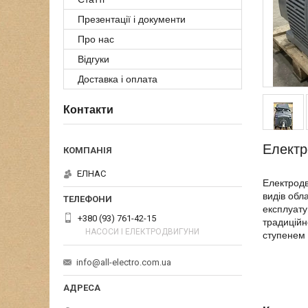
Презентації і документи
Про нас
Відгуки
Доставка і оплата
Контакти
Електр
ЕЛНАС
Електродв
видів обл
експлуат
+380 (93) 761-42-15
традиційн
НАСОСИ І ЕЛЕКТРОДВИГУНИ
ступенем 
info@all-electro.com.ua