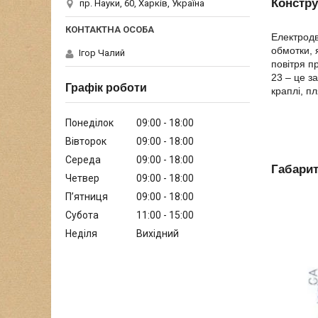
Констру
пр. Науки, 60, Харків, Україна
Електродв
обмотки, 
Ігор Чалий
повітря п
23 – це з
Графік роботи
краплі, п
Понеділок
09:00
18:00
Вівторок
09:00
18:00
Середа
09:00
18:00
Габари
Четвер
09:00
18:00
Пʼятниця
09:00
18:00
Субота
11:00
15:00
Неділя
Вихідний