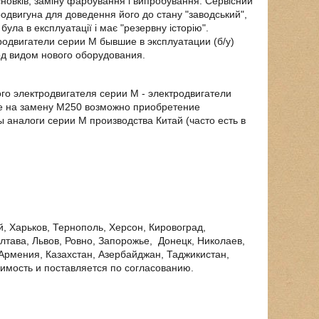
сновків, заміну фарбування і випробування. Сервісний
одвигуна для доведення його до стану "заводський",
ла в експлуатації і має "резервну історію".
двигатели серии М бывшие в эксплуатации (б/у)
од видом нового оборудования.
го электродвигателя серии М - электродвигатели
е на замену М250 возможно приобретение
аналоги серии М производства Китай (часто есть в
 Харьков, Тернополь, Херсон, Кировоград,
лтава, Львов, Ровно, Запорожье, Донецк, Николаев,
 Армения, Казахстан, Азербайджан, Таджикистан,
оимость и поставляется по согласованию.