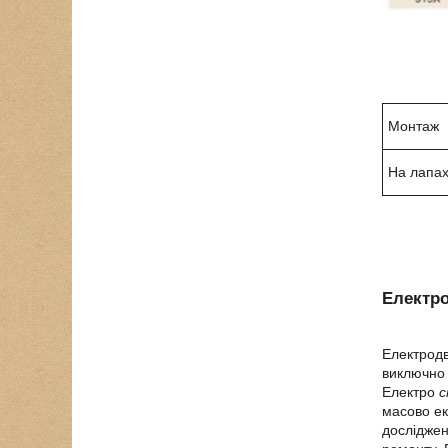
Монтаж
На лапа
Електро
Електродв
виключно 
Електро
с
масово ек
досліджен