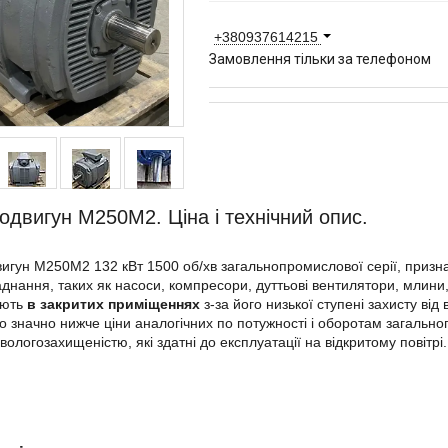
+380937614215
Замовлення тільки за телефоном
одвигун М250М2. Ціна і технічний опис.
игун М250М2 132 кВт 1500 об/хв загальнопромислової серії, призна
аднання, таких як насоси, компресори, дуттьові вентилятори, млини
ують
в закритих приміщеннях
з-за його низької ступені захисту від
о значно нижче ціни аналогічних по потужності і оборотам загальн
вологозахищеністю, які здатні до експлуатації на відкритому повітрі.