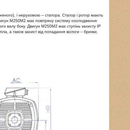
еного), і нерухомою – статора. Статор і ротор мають
родвигун М250М2 має повітряну систему охолодження
го валу боку. Двигун М250М2 має ступінь захисту IP
тіла, а також захист від попадання вологи – бризки,