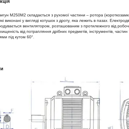
кція
игун М250М2 складається з рухомої частини – ротора (короткозамкн
які виконані у вигляді котушок з дроту, яка лежить в пазах. Елект
родувається вентилятором, розташованим з протилежного від робочо
ахищеність від потрапляння дрібних предметів, інструментів, частин 
лями під кутом 60°.
ти