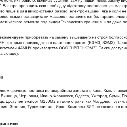
Ремонт, як правило, включає сушіння, заміну підшипників, заміну ви
 Електро проводить всю необхідну підготовку поставляється електр
о лише в разі використання базової електромашини, яка ніколи не бу
вестными поставщиками массово поставляются болгарские электро
метического ремонта под видом "складского хранения" или даже п
рекомендуем
приобретать на замену вышедшего из строя болгарско
МН, которые производятся в настоящее время (БЭМЗ, ВЭМЗ). Такж
вигателей 4АМН
У
производства ООО "НВП "НКЭМЗ". Также доступны 
а складе).
ка
яем срочные поставки по аварийным заявкам в Киев, Хмельницкий,
 Винница, Черновцы, Ивано-Франковск, Одесса, Ужгород, Сумы, По
цк. Доступен экспорт М250М2 в такие страны как Молдова, Грузия,
твия, Эстония, Туркменистан, Иран. Комплект ЗИП не включен в ст
ристики