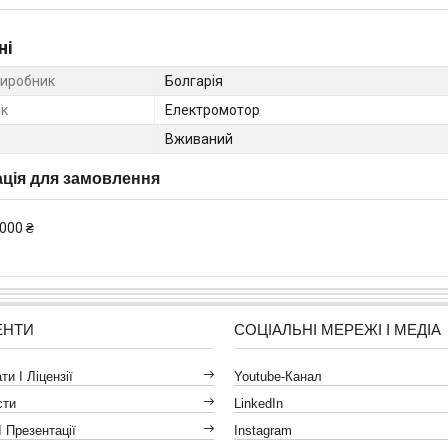
ні
виробник
Болгарія
к
Електромотор
Вживаний
ція для замовлення
000 ₴
ЕНТИ
СОЦІАЛЬНІ МЕРЕЖІ І МЕДІА
и І Ліцензії
Youtube-Канал
сти
LinkedIn
І Презентації
Instagram