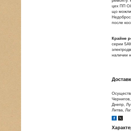
ремонту. 
цех ПП ОЛ
що можлив
Недобросо
после кос
Крайне 
серии 5А
электрод
наличии н
Достав
Осуществл
Чернигов,
Днепр, Лу
Литва, Ла
Характе