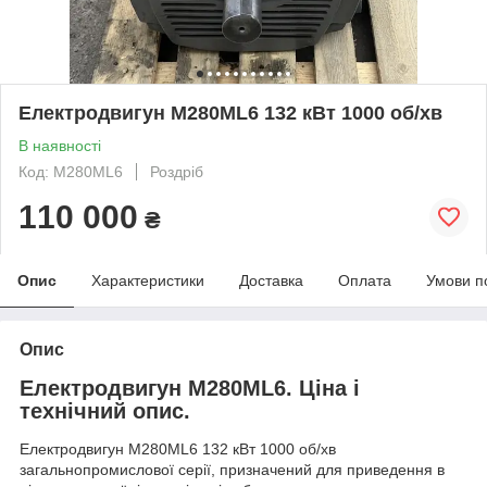
Електродвигун М280ML6 132 кВт 1000 об/хв
В наявності
Код: М280ML6
Роздріб
110 000
₴
Опис
Характеристики
Доставка
Оплата
Умови п
Опис
Електродвигун М280ML6. Ціна і
технічний опис.
Електродвигун М280ML6 132 кВт 1000 об/хв
загальнопромислової серії, призначений для приведення в