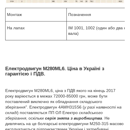
Монтаж
Позначення
На лапах
IM 1001, 1002 (один або два кін
вала)
Електродвигун М280ML6. Ціна в Україні з
гарантією і ПДВ.
Електродвигун М280ML6, ціна з ПДВ якого на кінець 2017
року варіюється в межах 72000-85000 грн, може бути
поставлений виключно як обладнання складського
зберігання". Електродвигун 4АМН315Ѕ6 (
у разі наявності на
складі
) поставляється ПП ОЛ Електро
складського
зберігання
, оскільки
серія
знята з виробництва
. Не
дивлячись на це болгарські електродвигуни М250-315 масово
експлуатуються підприємствами України і затребувані