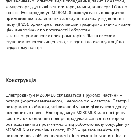
дію величезної кількості видів обладнання, таких як насоси,
компресори, дуттьові вентилятори, млини, конвеєри і багато
іншого. Електродвигун М280ML6 експлуатують
в закритих
приміщеннях
з-за його низької ступені захисту від вологи і
пилу (IP23), однак ціна таких машин традиційно значно нижче
ціни аналогічних по потужності і оборотам
загальнопромислових електромоторів з більш високим
ступенем вологозахищеністю, які здатні до експлуатації на
відкритому повітрі.
Конструкція
Електродвигун М280ML6 складається з рухомої частини –
ротора (короткозамкненого), і нерухомою – статора. Статор і
ротор мають обмотки, які виконані у вигляді котушок з дроту,
яка лежить в пазах. Електродвигун М280ML6 має повітряну
систему охолодження повітря продувається вентилятором,
розташованим з протилежного від робочого валу боку. Двигун
М280ML6 має ступінь захисту IP 23 – це захищеність від
потрапляння дрібних предметів, інструментів, частин тіла, а