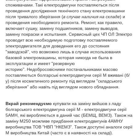
споживачами. Такі електродвигуни поставляються після
проведення дослідження технічного стану електромашини
після тривалого зберігання (
в случае наличия на складе
) и
проведения необходимого ремонта. Ремонт, как правило,
включает сушку, замену подшипников, замену выводов,
замену покраски и испытания. Сервисный цех ЧП ОЛ Электро
проводит всю необходимую подготовку поставляемого
электродвигателя для доведения его до состояния
"заводской", что возможно лишь в случае использования
базовой электромашины, которая никогда не была в
эксплуатации и имеет "резервную
историю". Недобросовісними постачальниками масово
поставляються болгарські електродвигуни серії М вживані (б/
у) після косметичного ремонту під виглядом "складського
зберігання" або навіть під виглядом нового обладнання.
Вкрай рекомендуємо
купувати на заміну вийшов з ладу
болгарського електродвигуна серії М - електродвигуни серії
5АМН, які виробляються в даний час (БЕМЩ, ВЕМЗ). Також на
заміну М250 можливе придбання електродвигунів 4АМНУ
виробництва ТОВ "НВП "НКЕМЗ". Також доступні аналоги серії
М виробництва Китай (часто є в наявності на складі).