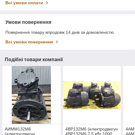
Всі умови оплати
Умови повернення
Повернення товару впродовж 14 днів за домовленістю
Всі умови повернення
Подібні товари компанії
АИММ132М6
4ВР132М6 (електродвигун
4АМ
(електродвигун
4ВР132М6 7,5 кВт 1000
4АМ1