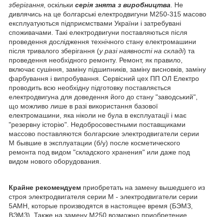
зберігання
, оскільки
серія
знята з виробництва
. Не
дивлячись на це болгарські електродвигуни М250-315 масово
експлуатуються підприємствами України і затребувані
споживачами. Такі електродвигуни поставляються після
проведення дослідження технічного стану електромашини
після тривалого зберігання (
у разі наявності на складі
) та
проведення необхідного ремонту. Ремонт, як правило,
включає сушіння, заміну підшипників, заміну висновків, заміну
фарбування і випробування. Сервісний цех ПП ОЛ Електро
проводить всю необхідну підготовку поставляється
електродвигуна для доведення його до стану "заводський",
що можливо лише в разі використання базової
електромашини, яка ніколи не була в експлуатації і має
"резервну історію". Недобросовестными поставщиками
массово поставляются болгарские электродвигатели серии
М бывшие в эксплуатации (б/у) после косметического
ремонта под видом "складского хранения" или даже под
видом нового оборудования.
Крайне рекомендуем
приобретать на замену вышедшего из
строя электродвигателя серии М - электродвигатели серии
5АМН, которые производятся в настоящее время (БЭМЗ,
ВЭМЗ). Также на замену М250 возможно приобретение