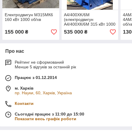
Електродвигун М315МК6
А4/400ХK/6М
4АМ
160 кВт 1000 об/хв
(електродвигун
4АМ
A4/400ХК/6М 315 кВт 1000
об/х
об/хв)
155 000
535 000
130
₴
₴
Про нас
Рейтинг не сформований
Менше 5 відгуків за останній рік
Працює з 01.12.2014
м. Харків
пр. Науки, 60, Харків, Україна
Контакти
Сьогодні працює з 11:00 до 15:00
Показати весь графік роботи