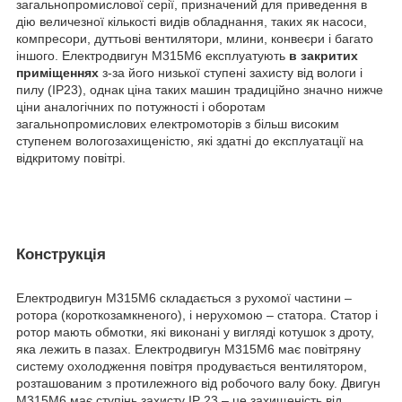
загальнопромислової серії, призначений для приведення в
дію величезної кількості видів обладнання, таких як насоси,
компресори, дуттьові вентилятори, млини, конвеєри і багато
іншого. Електродвигун М315М6 експлуатують
в закритих
приміщеннях
з-за його низької ступені захисту від вологи і
пилу (IP23), однак ціна таких машин традиційно значно нижче
ціни аналогічних по потужності і оборотам
загальнопромислових електромоторів з більш високим
ступенем вологозахищеністю, які здатні до експлуатації на
відкритому повітрі.
Конструкція
Електродвигун М315М6 складається з рухомої частини –
ротора (короткозамкненого), і нерухомою – статора. Статор і
ротор мають обмотки, які виконані у вигляді котушок з дроту,
яка лежить в пазах. Електродвигун М315М6 має повітряну
систему охолодження повітря продувається вентилятором,
розташованим з протилежного від робочого валу боку. Двигун
М315М6 має ступінь захисту IP 23 – це захищеність від