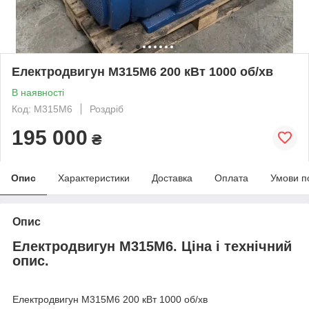
Електродвигун М315М6 200 кВт 1000 об/хв
В наявності
Код: М315М6
Роздріб
195 000
₴
Опис
Характеристики
Доставка
Оплата
Умови п
Опис
Електродвигун М315М6. Ціна і технічний
опис.
Електродвигун М315М6 200 кВт 1000 об/хв