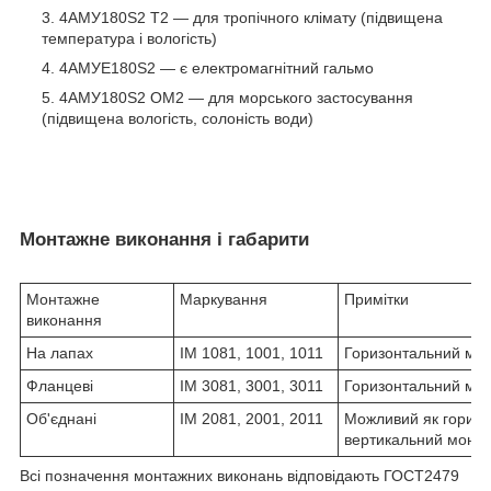
4АМУ180Ѕ2 Т2 ― для тропічного клімату (підвищена
температура і вологість)
4АМУЕ180Ѕ2 ― є електромагнітний гальмо
4АМУ180Ѕ2 ОМ2 ― для морського застосування
(підвищена вологість, солоність води)
Монтажне виконання і габарити
Монтажне
Маркування
Примітки
виконання
На лапах
IM 1081, 1001, 1011
Горизонтальний мо
Фланцеві
IM 3081, 3001, 3011
Горизонтальний мо
Об'єднані
IM 2081, 2001, 2011
Можливий як горизон
вертикальний монт
Всі позначення монтажних виконань відповідають ГОСТ2479