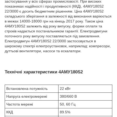
застосування у всіх сферах промисловості. При високих
показниках надійності і продуктивності (ККД), 4АМУ180Ѕ2
22/3000 є досить бюджетним рішенням. Ціна 4АМУ180Ѕ2
складського зберігання в залежності від виконання варіюється
в межах 14000-18000 грн на кінець 2017 року. Також ціна
4АМУ180Ѕ2 залежить від року випуску, форми оплати та
строків надається постачальником гарантії. Електродвигуни
поточного року випуску поставляються під замовлення.
Електродвигун 4АМУ180Ѕ2 22/3000 застосовується в
широкому спектрі електроустановок, наприклад: компресори,
дуттьові вентилятори, насоси та ескалатори.
Технічні характеристики 4АМУ180Ѕ2
Встановлена потужність
22 кВт
Напруга електромережі
380/660 В
Частота мережі
50, 60 Гц
ККД
89.5%