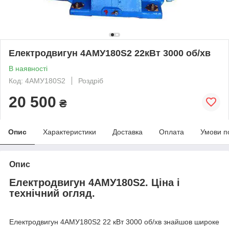
Електродвигун 4АМУ180Ѕ2 22кВт 3000 об/хв
В наявності
Код: 4АМУ180S2
Роздріб
20 500
₴
Опис
Характеристики
Доставка
Оплата
Умови п
Опис
Електродвигун 4АМУ180Ѕ2. Ціна і
технічний огляд.
Електродвигун 4АМУ180Ѕ2 22 кВт 3000 об/хв знайшов широке