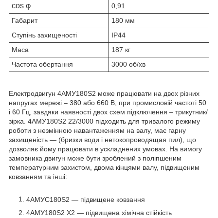
cos φ
0,91
Габарит
180 мм
Ступінь захищеності
IP44
Маса
187 кг
Частота обертання
3000 об/хв
Електродвигун 4АМУ180Ѕ2 може працювати на двох різних
напругах мережі – 380 або 660 В, при промисловій частоті 50
і 60 Гц, завдяки наявності двох схем підключення – трикутник/
зірка. 4АМУ180Ѕ2
22/3000
підходить для тривалого режиму
роботи з незмінною навантаженням на валу, має гарну
захищеність ― (бризки води і нетокопроводящая пил), що
дозволяє йому працювати в ускладнених умовах. На вимогу
замовника двигун може бути зроблений з поліпшеним
температурним захистом, двома кінцями валу, підвищеним
ковзанням та інші:
4АМУС180Ѕ2 ― підвищене ковзання
4АМУ180Ѕ2 Х2 ― підвищена хімічна стійкість