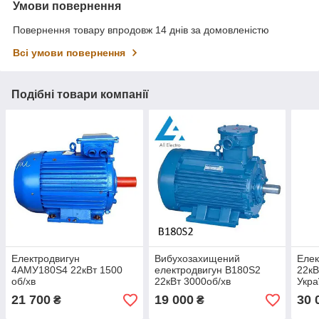
Умови повернення
Повернення товару впродовж 14 днів за домовленістю
Всі умови повернення
Подібні товари компанії
Електродвигун
Вибухозахищений
Елек
4АМУ180Ѕ4 22кВт 1500
електродвигун В180Ѕ2
22кВ
об/хв
22кВт 3000об/хв
Укра
21 700
19 000
30 
₴
₴