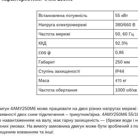
Встановлена потужність
55 кВт
Напруга електромережі
380/660 В
Частота мережі
50, 60 Гц
ККД
92.3%
cos φ
0,86
Габарит
250 мм
Ступінь захищеності
IP44
Маса
кг
470
Частота обертання
1000 об/хв
игун 4АМУ250М6 може працювати на двох різних напругах мережі – 3
аявності двох схем підключення – трикутник/зірка. 4АМУ250М6 55/1
 навантаженням на валу, має гарну захищеність ― (бризки води і
ених умовах. На вимогу замовника двигун може бути зроблений з 
вищеним ковзанням та інші: