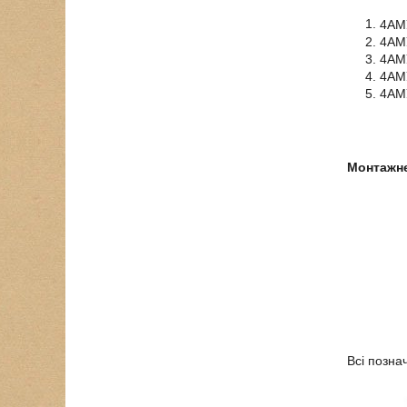
4АМ
4АМ
4АМ
4АМ
4АМ
Монтажне
Всі позна