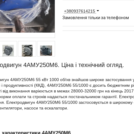
+380937614215
Замовлення тільки за телефоном
одвигун 4АМУ250М6. Ціна і технічний огляд.
игун 4АМУ250М6 55 кВт 1000 об/хв знайшов широке застосування у
і і продуктивності (ККД), 4АМУ250М6 55/1000 є досить бюджетним 
і від виконання варіюється в межах 28000-32000 грн на кінець 201
форми оплати та строків надається постачальником гарантії. Електр
я. Електродвигун 4АМУ250М6 55/1000 застосовується в широкому с
вентилятори, насоси та ескалатори.
і характеристики 4АМУ250М6