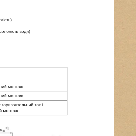
гість)
солоність води)
ний монтаж
ний монтаж
 горизонтальний так і
й монтаж