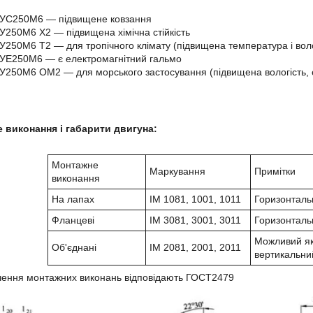
УС250М6
― підвищене ковзання
У250М6
Х2 ― підвищена хімічна стійкість
У250М6
Т2 ― для тропічного клімату (підвищена температура і воло
УЕ250М6 ― є електромагнітний гальмо
У250М6
ОМ2 ― для морського застосування (підвищена вологість, 
 виконання і габарити двигуна:
Монтажне
Маркування
Примітки
виконання
На лапах
IM 1081, 1001, 1011
Горизонталь
Фланцеві
IM 3081, 3001, 3011
Горизонталь
Можливий як
Об'єднані
IM 2081, 2001, 2011
вертикальни
чення монтажних виконань відповідають ГОСТ2479