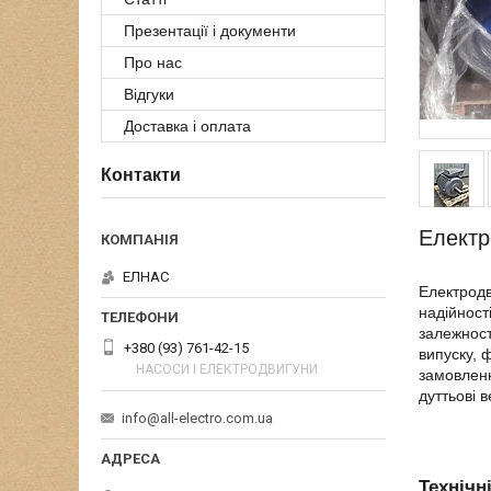
Презентації і документи
Про нас
Відгуки
Доставка і оплата
Контакти
Електр
ЕЛНАС
Електродв
надійност
залежност
+380 (93) 761-42-15
випуску, 
НАСОСИ І ЕЛЕКТРОДВИГУНИ
замовленн
дуттьові 
info@all-electro.com.ua
Технічн