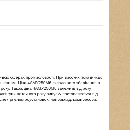
 всіх сферах промисловості. При високих показниках
рішенням. Ціна 4АМУ250М6 складського зберігання в
7 року. Також ціна 4АМУ250М6 залежить від року
одвигуни поточного року випуску поставляються під
пектрі електроустановок, наприклад: компресори,