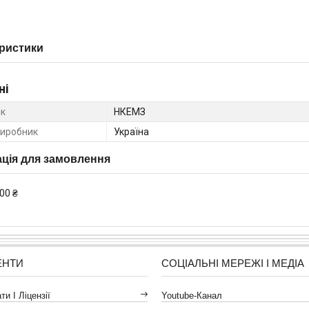
ристики
ні
к
НКЕМЗ
виробник
Україна
ція для замовлення
00 ₴
ЕНТИ
СОЦІАЛЬНІ МЕРЕЖІ І МЕДІА
и І Ліцензії
Youtube-Канал