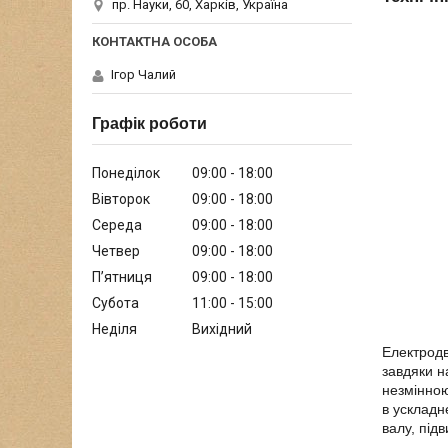
пр. Науки, 60, Харків, Україна
Ігор Чалий
Графік роботи
Понеділок
09:00
18:00
Вівторок
09:00
18:00
Середа
09:00
18:00
Четвер
09:00
18:00
Пʼятниця
09:00
18:00
Субота
11:00
15:00
Неділя
Вихідний
Електродв
завдяки н
незмінною
в ускладн
валу, під