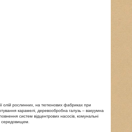
ії олій рослинних, на тютюнових фабриках при
отування карамелі, деревообробна галузь – вакуумна
аповнення систем відцентрових насосів, комунальні
м середовищем.