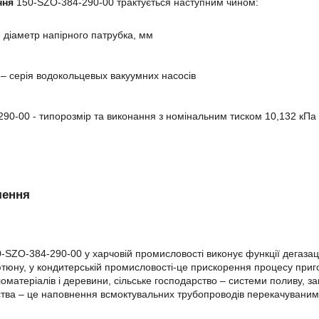
ння
150-SZO-384-290-00 трактується наступним чином:
- діаметр напірного патрубка, мм
– серія водокольцевых вакуумних насосів
290-00 - типорозмір та виконання з номінальним тиском 10,132 кПа
чення
-SZO-384-290-00 у харчовій промисловості виконує функції дегазац
ютюну, у кондитерській промисловості-це прискорення процесу приг
оматеріалів і деревини, сільське господарство – системи поливу, з
тва – це наповнення всмоктувальних трубопроводів перекачувани