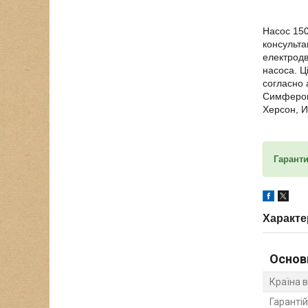
Насос 150
консульта
електродв
насоса. Ц
согласно 
Симферопо
Херсон, И
Гарант
Характе
Основ
Країна 
Гарантій