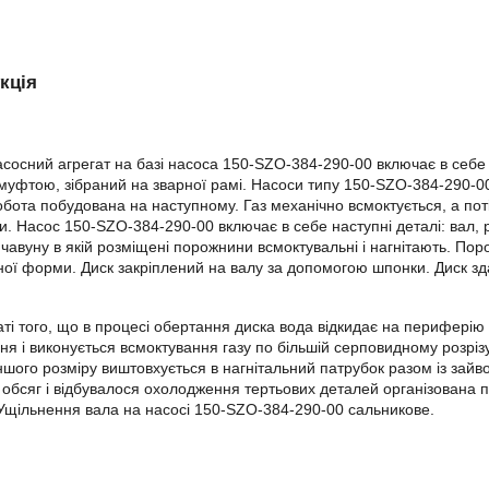
кція
сосний агрегат на базі насоса 150-SZO-384-290-00 включає в себе с
уфтою, зібраний на зварної рамі. Насоси типу 150-SZO-384-290-00
обота побудована на наступному. Газ механічно всмоктується, а пот
. Насос 150-SZO-384-290-00 включає в себе наступні деталі: вал, 
 чавуну в якій розміщені порожнини всмоктувальні і нагнітають. Пор
ої форми. Диск закріплений на валу за допомогою шпонки. Диск зд
аті того, що в процесі обертання диска вода відкидає на периферію 
ня і виконується всмоктування газу по більшій серповидному розрізу 
ншого розміру виштовхується в нагнітальний патрубок разом із зай
 обсяг і відбувалося охолодження тертьових деталей організована п
Ущільнення вала на насосі 150-SZO-384-290-00 сальникове.