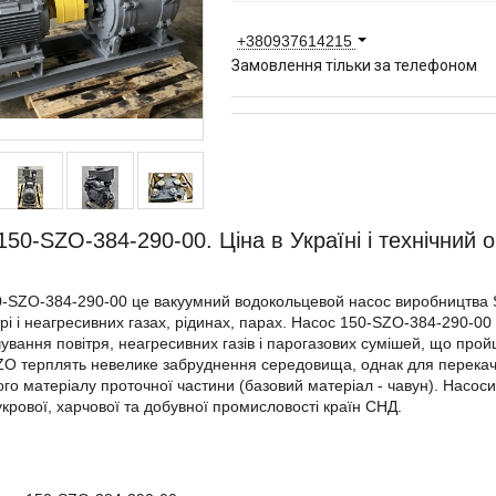
+380937614215
Замовлення тільки за телефоном
150-SZO-384-290-00. Ціна в Україні і технічний о
-SZO-384-290-00 це вакуумний водокольцевой насос виробництва S
ітрі і неагресивних газах, рідинах, парах. Насос 150-SZO-384-290-00
чування повітря, неагресивних газів і парогазових сумішей, що пр
O терплять невелике забруднення середовища, однак для перекачув
го матеріалу проточної частини (базовий матеріал - чавун). Насо
укрової, харчової та добувної промисловості країн СНД.