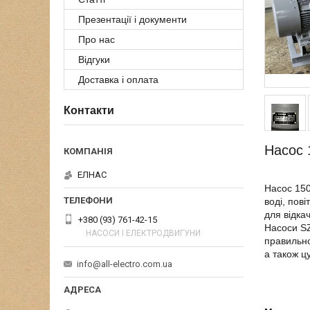
Презентації і документи
Про нас
Відгуки
Доставка і оплата
Контакти
Насос 
ЕЛНАС
Насос 150
воді, пов
для відка
+380 (93) 761-42-15
Насоси SZ
НАСОСИ І ЕЛЕКТРОДВИГУНИ
правильно
а також ц
info@all-electro.com.ua