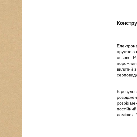
Констру
Електрона
пружною м
осьове. Р
порожнини
вилитий з
серповидн
В результ
розріджен
розріз ме
постійний
домішок. 