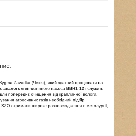
пис.
ygma Zavadka (Чехія), який здатний працювати на
 є
аналогом
вітчизняного насоса
ВВН1-12
і служить
ойшли попереднє очищення від краплинної вологи.
ання агресивних газів необхідний підбір
си SZO отримали широке розповсюдження в металургії,