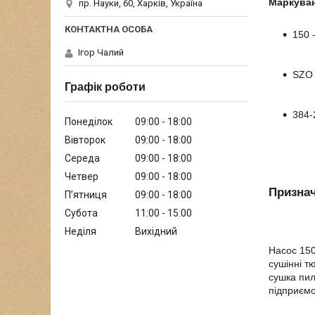
Маркува
пр. Науки, 60, Харків, Україна
150 
Ігор Чалий
SZO 
Графік роботи
384-
Понеділок
09:00
18:00
Вівторок
09:00
18:00
Середа
09:00
18:00
Четвер
09:00
18:00
Призна
Пʼятниця
09:00
18:00
Субота
11:00
15:00
Неділя
Вихідний
Насос 150
сушінні т
сушка пил
підприємс