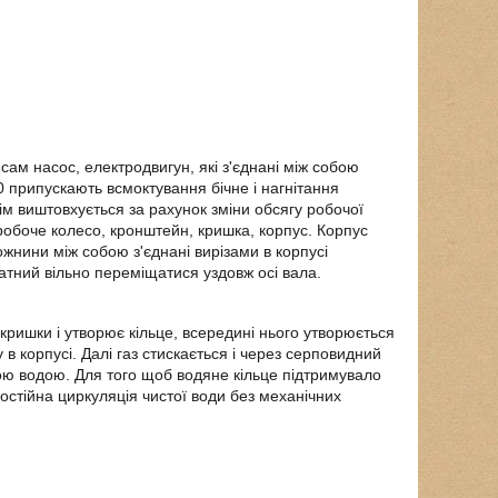
ам насос, електродвигун, які з'єднані між собою
 припускають всмоктування бічне і нагнітання
ім виштовхується за рахунок зміни обсягу робочої
робоче колесо, кронштейн, кришка, корпус. Корпус
ожнини між собою з'єднані вирізами в корпусі
атний вільно переміщатися уздовж осі вала.
кришки і утворює кільце, всередині нього утворюється
в корпусі. Далі газ стискається і через серповидний
вою водою. Для того щоб водяне кільце підтримувало
остійна циркуляція чистої води без механічних