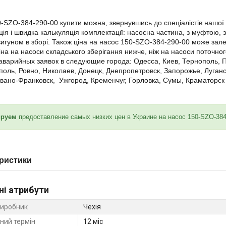
-SZO-384-290-00 купити можна, звернувшись до спеціалістів нашої
ція і швидка калькуляція комплектації: насосна частина, з муфтою, 
игуном в зборі. Також ціна на насос 150-SZO-384-290-00 може залежа
іна на насоси складського зберігання нижче, ніж на насоси поточн
аварийных заявок в следующие города: Одесса, Киев, Тернополь, 
ль, Ровно, Николаев, Донецк, Днепропетровск, Запорожье, Луганск
вано-Франковск, Ужгород, Кременчуг, Горловка, Сумы, Краматорск 
ируем
предоставление самых низких цен в Украине на насос 150-SZO-3
ристики
ні атрибути
виробник
Чехія
ний термін
12 міс