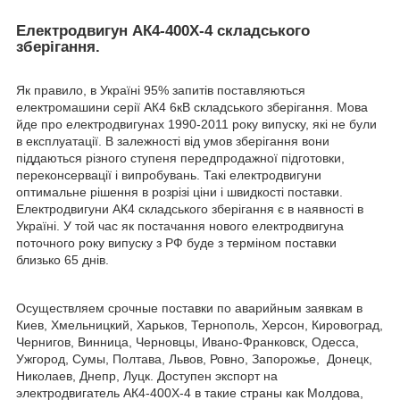
Електродвигун АК4-400X-4 складського
зберігання.
Як правило, в Україні 95% запитів поставляються
електромашини серії АК4 6кВ складського зберігання. Мова
йде про електродвигунах 1990-2011 року випуску, які не були
в експлуатації. В залежності від умов зберігання вони
піддаються різного ступеня передпродажної підготовки,
переконсервації і випробувань. Такі електродвигуни
оптимальне рішення в розрізі ціни і швидкості поставки.
Електродвигуни АК4 складського зберігання є в наявності в
Україні. У той час як постачання нового електродвигуна
поточного року випуску з РФ буде з терміном поставки
близько 65 днів.
Осуществляем срочные поставки по аварийным заявкам в
Киев, Хмельницкий, Харьков, Тернополь, Херсон, Кировоград,
Чернигов, Винница, Черновцы, Ивано-Франковск, Одесса,
Ужгород, Сумы, Полтава, Львов, Ровно, Запорожье, Донецк,
Николаев, Днепр, Луцк. Доступен экспорт на
электродвигатель AК4-400X-4 в такие страны как Молдова,