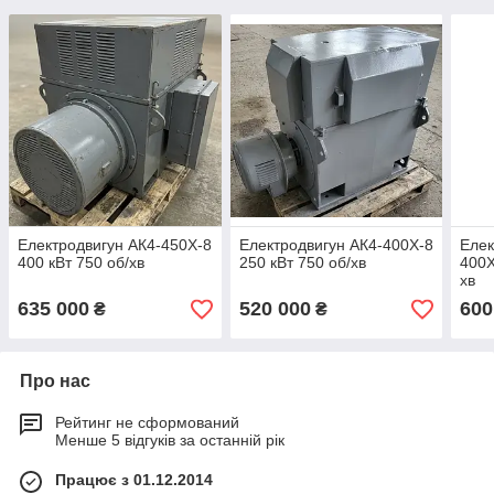
Електродвигун АК4-450X-8
Електродвигун АК4-400Х-8
Елек
400 кВт 750 об/хв
250 кВт 750 об/хв
400Х
хв
635 000
520 000
600
₴
₴
Про нас
Рейтинг не сформований
Менше 5 відгуків за останній рік
Працює з 01.12.2014