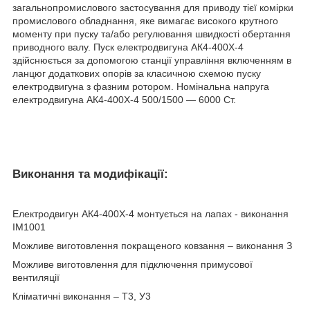
загальнопромислового застосування для приводу тієї комірки
промислового обладнання, яке вимагає високого крутного
моменту при пуску та/або регулювання швидкості обертання
приводного валу. Пуск електродвигуна АК4-400X-4
здійснюється за допомогою станції управління включенням в
ланцюг додаткових опорів за класичною схемою пуску
електродвигуна з фазним ротором. Номінальна напруга
електродвигуна АК4-400X-4 500/1500 ― 6000 Ст.
Виконання та модифікації:
Електродвигун АК4-400X-4 монтується на лапах - виконання
IM1001
Можливе виготовлення покращеного ковзання – виконання З
Можливе виготовлення для підключення примусової
вентиляції
Кліматичні виконання – Т3, У3