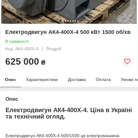
Електродвигун АК4-400X-4 500 кВт 1500 об/хв
В наявності
Код: AК4-400X-4
Роздріб
625 000
₴
Опис
Характеристики
Доставка
Оплата
Умови п
Опис
Електродвигун АК4-400X-4. Ціна в Україні
та технічний огляд.
Електродвигун АК4-400X-4 500/1500 це електромашина