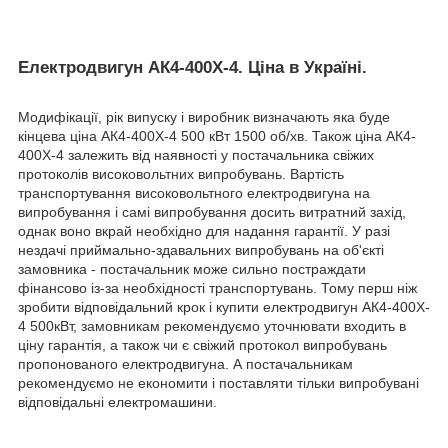
Електродвигун АК4-400X-4. Ціна в Україні.
Модифікації, рік випуску і виробник визначають яка буде
кінцева ціна АК4-400X-4 500 кВт 1500 об/хв. Також ціна АК4-
400X-4 залежить від наявності у постачальника свіжих
протоколів високовольтних випробувань. Вартість
транспортування високовольтного електродвигуна на
випробування і самі випробування досить витратний захід,
однак воно вкрай необхідно для надання гарантії. У разі
нездачі приймально-здавальних випробувань на об'єкті
замовника - постачальник може сильно постраждати
фінансово із-за необхідності транспортувань. Тому перш ніж
зробити відповідальний крок і купити електродвигун АК4-400X-
4 500кВт, замовникам рекомендуємо уточнювати входить в
ціну гарантія, а також чи є свіжий протокол випробувань
пропонованого електродвигуна. А постачальникам
рекомендуємо не економити і поставляти тільки випробувані
відповідальні електромашини.