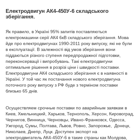
Електродвигун АК4-450У-6 складського
зберігання.
Як правило, в Україні 95% запитів поставляються
електромашини серії АК4 6кВ складського зберігання. Мова
йде про електродвигунах 1990-2011 року випуску, які не були
в експлуатації. В залежності від умов зберігання вони
піддаються різного ступеня передпродажної підготовки,
переконсервації і випробувань. Такі електродвигуни
оптимальне рішення в розрізі ціни і швидкості поставки.
Електродвигуни АК4 складського зберігання є в наявності в
Україні. У той час як постачання нового електродвигуна
поточного року випуску з РФ буде з терміном поставки
близько 65 днів.
Осуществляем срочные поставки по аварийным заявкам в
Киев, Хмельницкий, Харьков, Тернополь, Херсон, Кировоград,
Чернигов, Винница, Черновцы, Ивано-Франковск, Одесса,
Ужгород, Сумы, Полтава, Львов, Ровно, Запорожье, Донецк,
Николаев, Днепр, Луцк. Доступен экспорт на
электродвигатель AК4-450У-6 в такие страны как Молдова,