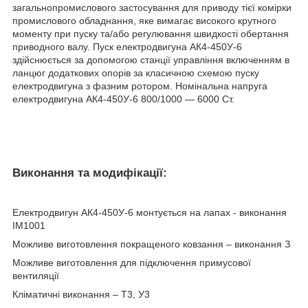
загальнопромислового застосування для приводу тієї комірки
промислового обладнання, яке вимагає високого крутного
моменту при пуску та/або регулювання швидкості обертання
приводного валу. Пуск електродвигуна АК4-450У-6
здійснюється за допомогою станції управління включенням в
ланцюг додаткових опорів за класичною схемою пуску
електродвигуна з фазним ротором. Номінальна напруга
електродвигуна АК4-450У-6 800/1000 ― 6000 Ст.
Виконання та модифікації:
Електродвигун АК4-450У-6 монтується на лапах - виконання
IM1001
Можливе виготовлення покращеного ковзання – виконання З
Можливе виготовлення для підключення примусової
вентиляції
Кліматичні виконання – Т3, У3