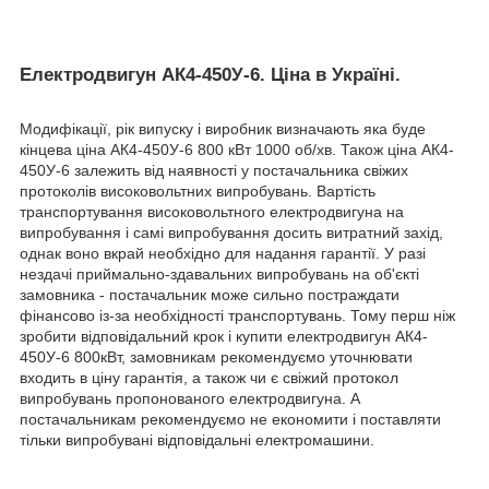
Електродвигун АК4-450У-6. Ціна в Україні.
Модифікації, рік випуску і виробник визначають яка буде
кінцева ціна АК4-450У-6 800 кВт 1000 об/хв. Також ціна АК4-
450У-6 залежить від наявності у постачальника свіжих
протоколів високовольтних випробувань. Вартість
транспортування високовольтного електродвигуна на
випробування і самі випробування досить витратний захід,
однак воно вкрай необхідно для надання гарантії. У разі
нездачі приймально-здавальних випробувань на об'єкті
замовника - постачальник може сильно постраждати
фінансово із-за необхідності транспортувань. Тому перш ніж
зробити відповідальний крок і купити електродвигун АК4-
450У-6 800кВт, замовникам рекомендуємо уточнювати
входить в ціну гарантія, а також чи є свіжий протокол
випробувань пропонованого електродвигуна. А
постачальникам рекомендуємо не економити і поставляти
тільки випробувані відповідальні електромашини.