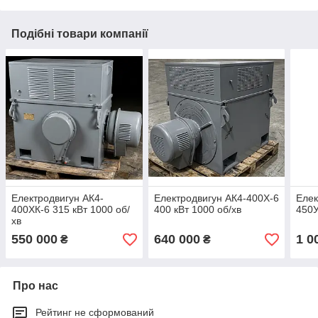
Подібні товари компанії
Електродвигун АК4-
Електродвигун АК4-400Х-6
Елек
400ХК-6 315 кВт 1000 об/
400 кВт 1000 об/хв
450У
хв
550 000
640 000
1 0
₴
₴
Про нас
Рейтинг не сформований