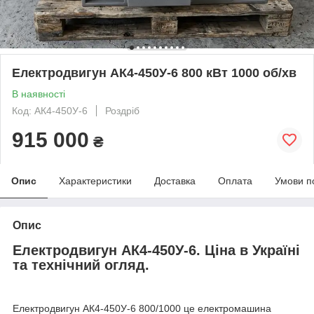
Електродвигун АК4-450У-6 800 кВт 1000 об/хв
В наявності
Код: AК4-450У-6
Роздріб
915 000
₴
Опис
Характеристики
Доставка
Оплата
Умови п
Опис
Електродвигун АК4-450У-6. Ціна в Україні
та технічний огляд.
Електродвигун АК4-450У-6 800/1000 це електромашина