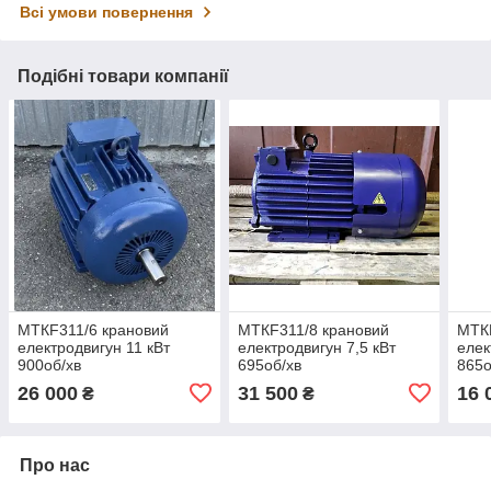
Всі умови повернення
Подібні товари компанії
МТКF311/6 крановий
МТКF311/8 крановий
МТКF
електродвигун 11 кВт
електродвигун 7,5 кВт
елек
900об/хв
695об/хв
865о
26 000
31 500
16 
₴
₴
Про нас