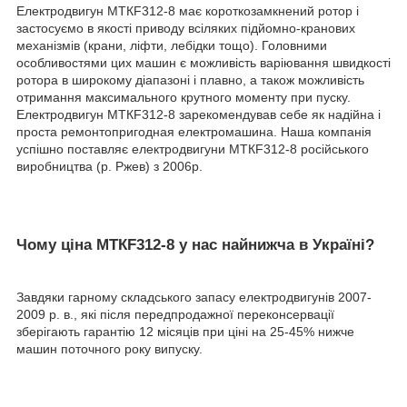
Електродвигун МТКF312-8 має короткозамкнений ротор і
застосуємо в якості приводу всіляких підйомно-кранових
механізмів (крани, ліфти, лебідки тощо). Головними
особливостями цих машин є можливість варіювання швидкості
ротора в широкому діапазоні і плавно, а також можливість
отримання максимального крутного моменту при пуску.
Електродвигун МТКF312-8 зарекомендував себе як надійна і
проста ремонтопригодная електромашина. Наша компанія
успішно поставляє електродвигуни МТКF312-8 російського
виробництва (р. Ржев) з 2006р.
Чому ціна МТКF312-8 у нас найнижча в Україні?
Завдяки гарному складського запасу електродвигунів 2007-
2009 р. в., які після передпродажної переконсервації
зберігають гарантію 12 місяців при ціні на 25-45% нижче
машин поточного року випуску.