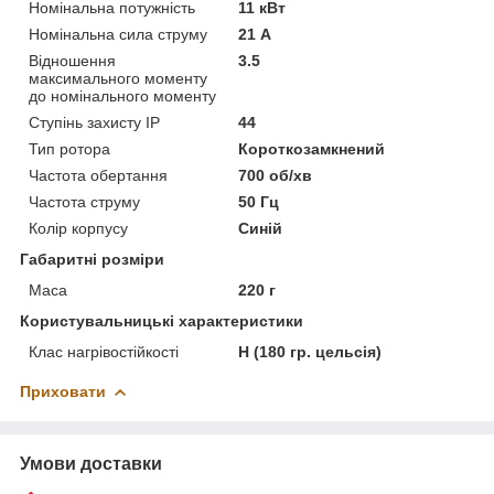
Номінальна потужність
11 кВт
Номінальна сила струму
21 А
Відношення
3.5
максимального моменту
до номінального моменту
Ступінь захисту IP
44
Тип ротора
Короткозамкнений
Частота обертання
700 об/хв
Частота струму
50 Гц
Колір корпусу
Синій
Габаритні розміри
Маса
220 г
Користувальницькі характеристики
Клас нагрівостійкості
Н (180 гр. цельсія)
Приховати
Умови доставки