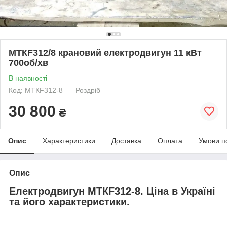
МТКF312/8 крановий електродвигун 11 кВт
700об/хв
В наявності
Код: МТКF312-8
Роздріб
30 800
₴
Опис
Характеристики
Доставка
Оплата
Умови п
Опис
Електродвигун МТКF312-8. Ціна в Україні
та його характеристики.