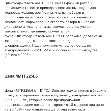
Электродвигатель 4MTF225L6 имеет фазный ротор и
применим в качестве привода всевозможных подъемно-
крановых механизмов (краны, лифты, лебедки и
т.п.). Главными особенностями этих машин является
возможность варьирования скорости ротора в широком
диапазоне и плавно, а также возможность получения
максимального крутящего момента при
пуске. Электродвигатель 4MTF225L6 зарекомендовал себя
как простая надежная и ремонтопригодная
электромашина. Наша компания успешно поставляет
электродвигатели 4MTF225L6 российского производства
(г.Ржев) с 2006г.
Цена 4MTF225L6
Цена 4MTF225L6 от ЧП "ОЛ Электро" самая низкая в Украине
благодаря хорошему складскому запасу электродвигателей
2007-2009 г.в., которые после предпродажной
переконсервации сохраняют гарантию 18 месяцев при цене
на 25-45% ниже машин текущего года выпуска, а