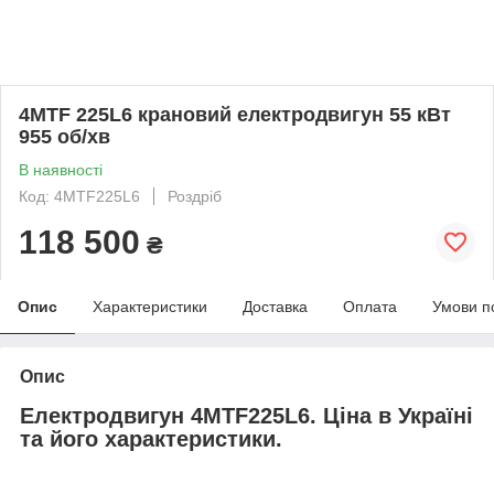
4MTF 225L6 крановий електродвигун 55 кВт
955 об/хв
В наявності
Код: 4MTF225L6
Роздріб
118 500
₴
Опис
Характеристики
Доставка
Оплата
Умови п
Опис
Електродвигун 4MTF225L6. Ціна в Україні
та його характеристики.