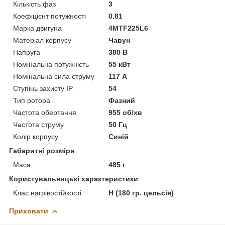
Кількість фаз
3
Коефіцієнт потужності
0.81
Марка двигуна
4MTF225L6
Матеріал корпусу
Чавун
Напруга
380 В
Номінальна потужність
55 кВт
Номінальна сила струму
117 А
Ступінь захисту IP
54
Тип ротора
Фазний
Частота обертання
955 об/хв
Частота струму
50 Гц
Колір корпусу
Синій
Габаритні розміри
Маса
485 г
Користувальницькі характеристики
Клас нагрівостійкості
Н (180 гр. цельсія)
Приховати