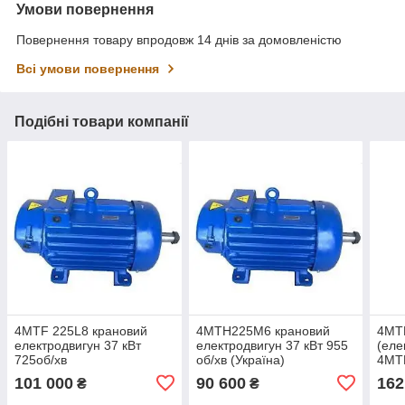
Умови повернення
Повернення товару впродовж 14 днів за домовленістю
Всі умови повернення
Подібні товари компанії
4MTF 225L8 крановий
4МТН225М6 крановий
4MT
електродвигун 37 кВт
електродвигун 37 кВт 955
(еле
725об/хв
об/хв (Україна)
4MTH
хв)
101 000
90 600
162
₴
₴