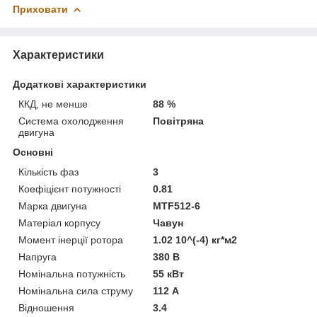
Приховати
Характеристики
Додаткові характеристики
ККД, не менше
88 %
Система охолодження
Повітряна
двигуна
Основні
Кількість фаз
3
Коефіцієнт потужності
0.81
Марка двигуна
MTF512-6
Матеріал корпусу
Чавун
Момент інерції ротора
1.02 10^(-4) кг*м2
Напруга
380 В
Номінальна потужність
55 кВт
Номінальна сила струму
112 А
Відношення
3.4