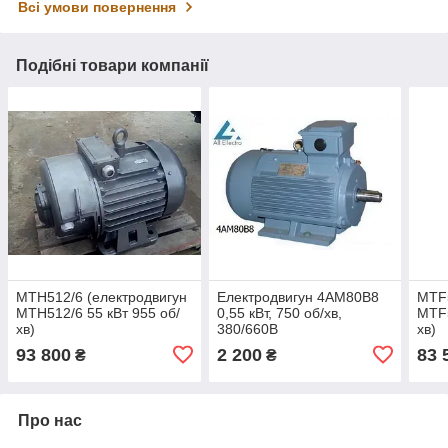
Всі умови повернення
Подібні товари компанії
МТН512/6 (електродвигун
Електродвигун 4АМ80В8
MTF5
MTH512/6 55 кВт 955 об/
0,55 кВт, 750 об/хв,
MTF5
хв)
380/660В
хв)
93 800
2 200
83 
₴
₴
Про нас