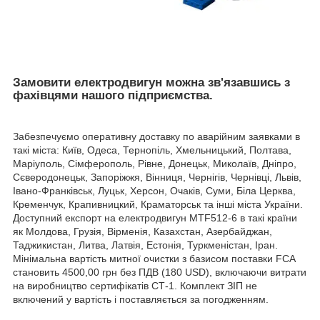
Замовити електродвигун можна зв'язавшись з
фахівцями нашого підприємства.
Забезпечуємо оперативну доставку по аварійним заявками в
такі міста: Київ, Одеса, Тернопіль, Хмельницький, Полтава,
Маріуполь, Сімферополь, Рівне, Донецьк, Миколаїв, Дніпро,
Сєверодонецьк, Запоріжжя, Вінниця, Чернігів, Чернівці, Львів,
Івано-Франківськ, Луцьк, Херсон, Очаків, Суми, Біла Церква,
Кременчук, Крапивницкий, Краматорськ та інші міста України.
Доступний експорт на електродвигун MTF512-6 в такі країни
як Молдова, Грузія, Вірменія, Казахстан, Азербайджан,
Таджикистан, Литва, Латвія, Естонія, Туркменістан, Іран.
Мінімальна вартість митної очистки з базисом поставки FCA
становить 4500,00 грн без ПДВ (180 USD), включаючи витрати
на виробництво сертифікатів СТ-1. Комплект ЗІП не
включений у вартість і поставляється за погодженням.