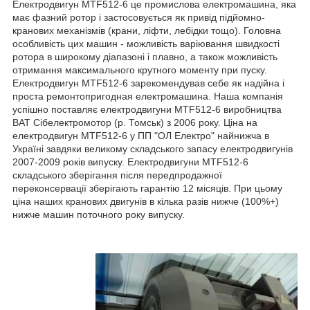
Електродвигун MTF512-6 це промислова електромашина, яка
має фазний ротор і застосовується як привід підйомно-
кранових механізмів (крани, ліфти, лебідки тощо). Головна
особливість цих машин - можливість варіювання швидкості
ротора в широкому діапазоні і плавно, а також можливість
отримання максимального крутного моменту при пуску.
Електродвигун MTF512-6 зарекомендував себе як надійна і
проста ремонтопригодная електромашина. Наша компанія
успішно поставляє електродвигуни MTF512-6 виробництва
ВАТ Сібелектромотор (р. Томськ) з 2006 року. Ціна на
електродвигун MTF512-6 у ПП "ОЛ Електро" найнижча в
Україні завдяки великому складського запасу електродвигунів
2007-2009 років випуску. Електродвигуни MTF512-6
складського зберігання після передпродажної
переконсервації зберігають гарантію 12 місяців. При цьому
ціна наших кранових двигунів в кілька разів нижче (100%+)
нижче машин поточного року випуску.