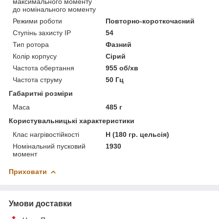
максимального моменту
до номінального моменту
Режими роботи
Повторно-короткочасний
Ступінь захисту IP
54
Тип ротора
Фазний
Колір корпусу
Сірий
Частота обертання
955 об/хв
Частота струму
50 Гц
Габаритні розміри
Маса
485 г
Користувальницькі характеристики
Клас нагрівостійкості
Н (180 гр. цельсія)
Номінальний пусковий
1930
момент
Приховати
Умови доставки