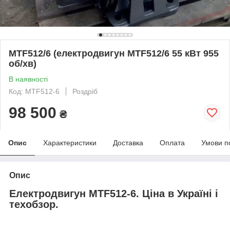
MTF512/6 (електродвигун MTF512/6 55 кВт 955
об/хв)
В наявності
Код: MTF512-6
Роздріб
98 500
₴
Опис
Характеристики
Доставка
Оплата
Умови п
Опис
Електродвигун MTF512-6. Ціна в Україні і
техобзор.