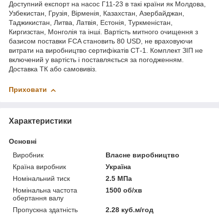
Доступний експорт на насос Г11-23 в такі країни як Молдова,
Узбекистан, Грузія, Вірменія, Казахстан, Азербайджан,
Таджикистан, Литва, Латвія, Естонія, Туркменістан,
Киргизстан, Монголія та інші. Вартість митного очищення з
базисом поставки FCA становить 80 USD, не враховуючи
витрати на виробництво сертифікатів СТ-1. Комплект ЗІП не
включений у вартість і поставляється за погодженням.
Доставка ТК або самовивіз.
Приховати
Характеристики
Основні
Виробник
Власне виробництво
Країна виробник
Україна
Номінальний тиск
2.5 МПа
Номінальна частота
1500 об/хв
обертання валу
Пропускна здатність
2.28 куб.м/год