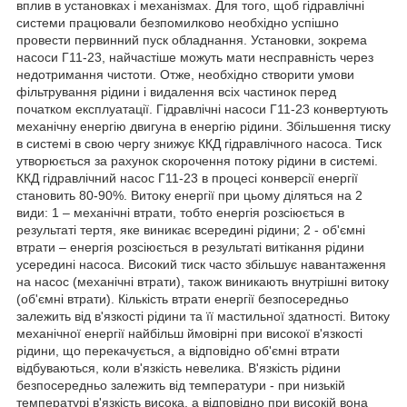
вплив в установках і механізмах. Для того, щоб гідравлічні
системи працювали безпомилково необхідно успішно
провести первинний пуск обладнання. Установки, зокрема
насоси Г11-23, найчастіше можуть мати несправність через
недотримання чистоти. Отже, необхідно створити умови
фільтрування рідини і видалення всіх частинок перед
початком експлуатації. Гідравлічні насоси Г11-23 конвертують
механічну енергію двигуна в енергію рідини. Збільшення тиску
в системі в свою чергу знижує ККД гідравлічного насоса. Тиск
утворюється за рахунок скорочення потоку рідини в системі.
ККД гідравлічний насос Г11-23 в процесі конверсії енергії
становить 80-90%. Витоку енергії при цьому діляться на 2
види: 1 – механічні втрати, тобто енергія розсіюється в
результаті тертя, яке виникає всередині рідини; 2 - об'ємні
втрати – енергія розсіюється в результаті витікання рідини
усередині насоса. Високий тиск часто збільшує навантаження
на насос (механічні втрати), також виникають внутрішні витоку
(об'ємні втрати). Кількість втрати енергії безпосередньо
залежить від в'язкості рідини та її мастильної здатності. Витоку
механічної енергії найбільш ймовірні при високої в'язкості
рідини, що перекачується, а відповідно об'ємні втрати
відбуваються, коли в'язкість невелика. В'язкість рідини
безпосередньо залежить від температури - при низькій
температурі в'язкість висока, а відповідно при високій вона