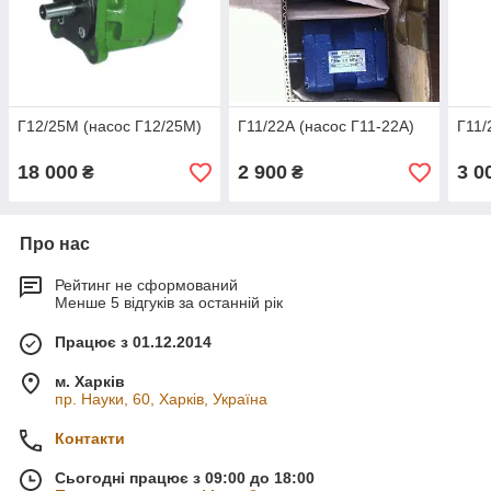
Г12/25М (насос Г12/25М)
Г11/22А (насос Г11-22А)
Г11/
18 000
2 900
3 0
₴
₴
Про нас
Рейтинг не сформований
Менше 5 відгуків за останній рік
Працює з 01.12.2014
м. Харків
пр. Науки, 60, Харків, Україна
Контакти
Сьогодні працює з 09:00 до 18:00