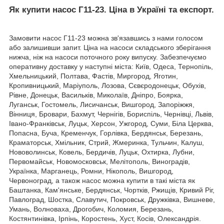
Як купити насос Г11-23. Ціна в Україні та експорт.
Замовити насос Г11-23 можна зв'язавшись з нами голосом
або залишивши запит. Ціна на насоси складського зберігання
нижча, ніж на насоси поточного року випуску. Забезпечуємо
оперативну доставку у наступні міста: Київ, Одеса, Тернопіль,
Хмельницький, Полтава, Фастів, Миргород, Яготин,
Кропивницький, Маріуполь, Лозова, Сєвєродонецьк, Обухів,
Рівне, Донецьк, Васильків, Миколаїв, Дніпро, Боярка,
Луганськ, Гостомель, Лисичанськ, Вишгород, Запоріжжя,
Вінниця, Бровари, Бахмут, Чернігів, Бориспіль, Чернівці, Львів,
Івано-Франківськ, Луцьк, Херсон, Ужгород, Суми, Біла Церква,
Попасна, Буча, Кременчук, Горлівка, Бердянськ, Березань,
Краматорськ, Хмільник, Стрий, Жмеринка, Тульчин, Калуш,
Нововолинськ, Ковель, Бердичів, Луцьк, Охтирка, Лубни,
Первомайськ, Новомосковськ, Мелітополь, Виноградів,
Українка, Марганець, Ромни, Нікополь, Вишгород,
Червоноград, а також насос можна купити в такі міста як
Баштанка, Кам'янське, Бердянськ, Чортків, Ржищів, Кривий Ріг,
Павлоград, Шостка, Славутич, Покровськ, Дружківка, Вишневе,
Умань, Волноваха, Дрогобич, Коломия, Березань,
Костянтинівка, Ірпінь, Коростень, Хуст, Косів, Олександрія.