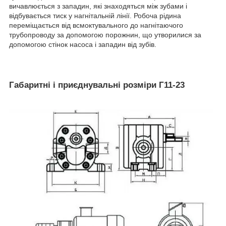
вичавлюється з западин, які знаходяться між зубами і
відбувається тиск у нагнітальній лінії. Робоча рідина
переміщається від всмоктувального до нагнітаючого
трубопроводу за допомогою порожнин, що утворилися за
допомогою стінок насоса і западин від зубів.
Габаритні і приєднувальні розміри Г11-23