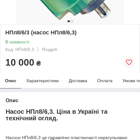
НПл8/6/3 (насос НПл8/6,3)
В наявності
Код: НПл8/6,3
Роздріб
10 000
₴
Опис
Характеристики
Доставка
Оплата
Умови п
Опис
Насос НПл8/6,3. Ціна в Україні та
технічний огляд.
Насоси НПл8/6,3 це гідравлічні пластинчасті нерегульовані