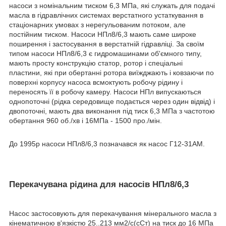
насоси з номінальним тиском 6,3 МПа, які служать для подачі
масла в гідравлічних системах верстатного устаткування в
стаціонарних умовах з нерегульованим потоком, але
постійним тиском. Насоси НПл8/6,3 мають саме широке
поширення і застосування в верстатній гідравліці. За своїм
типом насоси НПл8/6,3 є гидромашинами об'ємного типу,
мають просту конструкцію статор, ротор і спеціальні
пластини, які при обертанні ротора виїжджають і ковзаючи по
поверхні корпусу насоса всмоктують робочу рідину і
переносять її в робочу камеру. Насоси НПл випускаються
однопоточні (рідка середовище подається через один відвід) і
двопоточні, мають два виконання під тиск 6,3 МПа з частотою
обертання 960 об./хв і 16МПа - 1500 про./мін.
До 1995р насоси НПл8/6,3 позначався як насос Г12-31АМ.
Перекачувана рідина для насосів НПл8/6,3
Насос застосовують для перекачування мінерального масла з
кінематичною в'язкістю 25..213 мм2/с(сСт) на тиск до 16 МПа