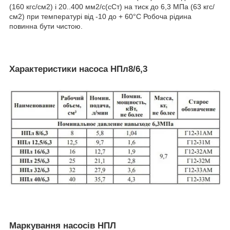
(160 кгс/см2) і 20..400 мм2/с(сСт) на тиск до 6,3 МПа (63 кгс/
см2) при температурі від -10 до + 60°С Робоча рідина
повинна бути чистою.
Характеристики насоса НПл8/6,3
Маркування насосів НПЛ