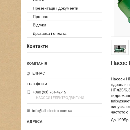
Презентації і документи
Про нас
Відгуки
Доставка і оплата
Контакти
Насос 
ЕЛНАС
Насоси НП
гідравліч
НПл25/6,3
+380 (93) 761-42-15
гидромаши
НАСОСИ І ЕЛЕКТРОДВИГУНИ
виїжджают
випускают
info@all-electro.com.ua
частотою 
До 1995р 