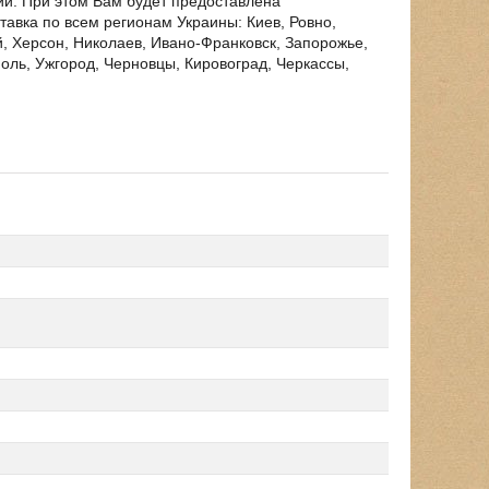
ии. При этом Вам будет предоставлена
вка по всем регионам Украины: Киев, Ровно,
, Херсон, Николаев, Ивано-Франковск, Запорожье,
оль, Ужгород, Черновцы, Кировоград, Черкассы,