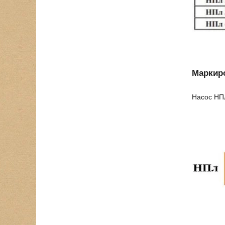
Маркир
Насос НПл