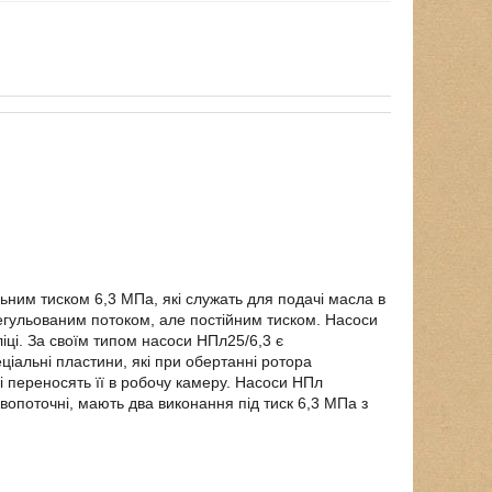
льним тиском 6,3 МПа, які служать для подачі масла в
регульованим потоком, але постійним тиском. Насоси
іці. За своїм типом насоси НПл25/6,3 є
ціальні пластини, які при обертанні ротора
і переносять її в робочу камеру. Насоси НПл
вопоточні, мають два виконання під тиск 6,3 МПа з