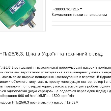
+380937614215
Замовлення тільки за телефоном
НПл25/6,3. Ціна в Україні та технічний огляд.
л25/6,3 це гідравлічні пластинчасті нерегульовані насоси з номіна
них системах верстатного устаткування в стаціонарних умовах з не
 мають саме широке поширення і застосування в верстатній гідравл
нами об'ємного типу, мають просту конструкцію статор, ротор і спе
ь і ковзаючи по поверхні корпусу насоса всмоктують робочу рідину 
ься однопоточні (рідка середовище подається через один відвід) і д
обертання 960 об./хв і 16МПа - 1500 про./мін.
насоси НПл25/6,3 позначався як насос Г12-32М.