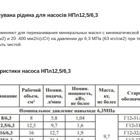
увана рідина для насосів НПл12,5/6,3
меняют для перекачивания минеральных масел с кинематической в
см2) и 20..400 мм2/с(сСт) на давлении до 6,3 МПа (63 кгс/см2) при 
ть чистой.
ристики насоса НПл12,5/6,3