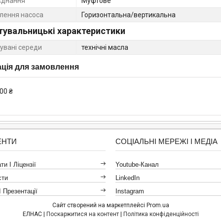
єднання
Муфтове
лення насоса
Горизонтальна/вертикальна
тувальницькі характеристики
увані середи
технічні масла
ція для замовлення
00 ₴
ЕНТИ
СОЦІАЛЬНІ МЕРЕЖІ І МЕДІА
и І Ліцензії
Youtube-Канал
сти
LinkedIn
І Презентації
Instagram
Сайт створений на маркетплейсі
Prom.ua
ЕЛНАС |
Поскаржитися на контент
|
Політика конфіденційності