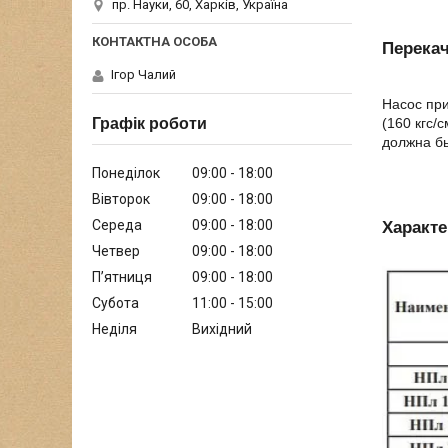
пр. Науки, 60, Харків, Україна
Перекач
Ігор Чалий
Насос при
(160 кгс/
Графік роботи
должна бы
Понеділок
09:00
18:00
Вівторок
09:00
18:00
Середа
09:00
18:00
Характе
Четвер
09:00
18:00
Пʼятниця
09:00
18:00
Субота
11:00
15:00
Неділя
Вихідний