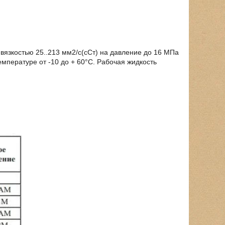
язкостью 25..213 мм2/с(сСт) на давление до 16 МПа
температуре от -10 до + 60°С. Рабочая жидкость