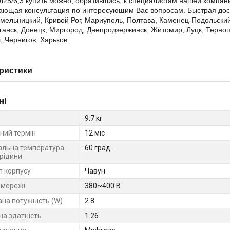
25/6,3 купить можно, обратившись, к специалистам нашей компан
ающая консультация по интересующим Вас вопросам. Быстрая доста
мельницкий, Кривой Рог, Мариуполь, Полтава, Каменец-Подольский
ганск, Донецк, Миргород, Днепродзержинск, Житомир, Луцк, Терноп
, Чернигов, Харьков.
ристики
ні
9.7 кг
ний термін
12 міс
льна температура
60 град.
 рідини
л корпусу
Чавун
 мережі
380~400 В
на потужність (W)
2.8
на здатність
1.26