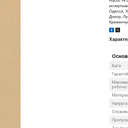
Насос НПл
исчерпыв
Одесса, Х
Днепр, Лу
Кременчуг
Характе
Основ
Вага
Гарантій
Максима
робочої
Матеріа
Напруга
Спожива
Пропуск