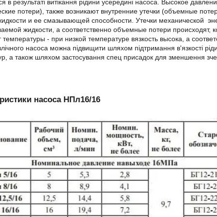
ся в результаті витікання рідини усередині насоса. Высокое давлен
ские потери), также возникают внутренние утечки (объемные потер
жидкости и ее смазывающей способности. Утечки механической эн
аемой жидкости, а соответственно объемные потери происходят, к
т температуры - при низкой температуре вязкость высока, а соотве
влічного насоса можна підвищити шляхом підтримання в'язкості рід
р, а також шляхом застосування спец присадок для зменшення зче
ристики насоса НПл16/16