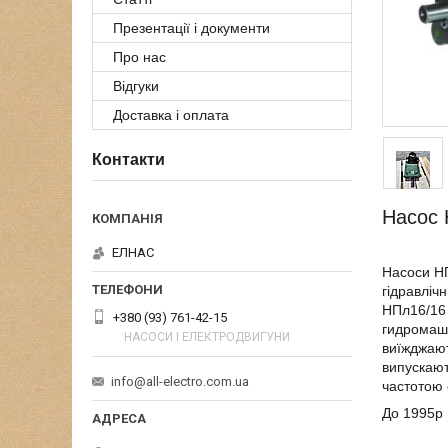
Презентації і документи
Про нас
Відгуки
Доставка і оплата
Контакти
Насос 
ЕЛНАС
Насоси НП
гідравліч
НПл16/16 
+380 (93) 761-42-15
гидромаши
НАСОСИ І ЕЛЕКТРОДВИГУНИ
виїжджают
випускают
info@all-electro.com.ua
частотою 
До 1995р 