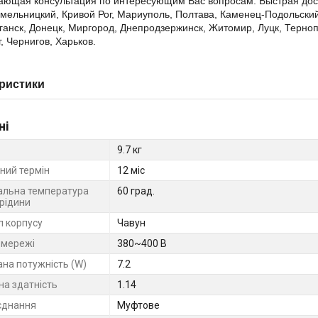
ающая консультация по интересующим Вас вопросам. Быстрая доста
мельницкий, Кривой Рог, Мариуполь, Полтава, Каменец-Подольский
ганск, Донецк, Миргород, Днепродзержинск, Житомир, Луцк, Терноп
, Чернигов, Харьков.
ристики
ні
9.7 кг
ний термін
12 міс
льна температура
60 град.
 рідини
л корпусу
Чавун
 мережі
380~400 В
на потужність (W)
7.2
на здатність
1.14
єднання
Муфтове