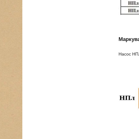
Маркув
Насос НПл