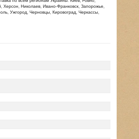
вка по всем регионам Украины: Киев, Ровно,
, Херсон, Николаев, Ивано-Франковск, Запорожье,
оль, Ужгород, Черновцы, Кировоград, Черкассы,