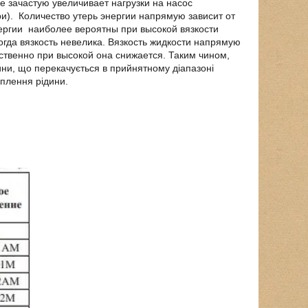
ие зачастую увеличивает нагрузки на насос
и). Количество утерь энергии напрямую зависит от
ергии наиболее вероятны при высокой вязкости
огда вязкость невелика. Вязкость жидкости напрямую
тственно при высокой она снижается. Таким чином,
ини, що перекачується в прийнятному діапазоні
плення рідини.