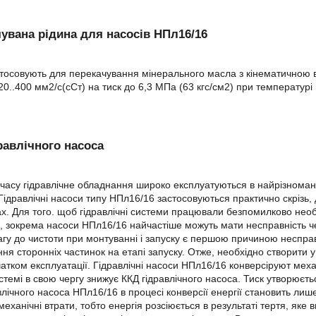
увана рідина для насосів НПл16/16
тосовують для перекачування мінерального масла з кінематичною в'
і 20..400 мм2/с(сСт) на тиск до 6,3 МПа (63 кгс/см2) при температур
равлічного насоса
часу гідравлічне обладнання широко експлуатуються в найрізноман
Гідравлічні насоси типу НПл16/16 застосовуються практично скрізь, 
х. Для того. щоб гідравлічні системи працювали безпомилково нео
, зокрема насоси НПл16/16 найчастіше можуть мати несправність ч
агу до чистоти при монтуванні і запуску є першою причиною несправн
ня сторонніх частинок на етапі запуску. Отже, необхідно створити 
атком експлуатації. Гідравлічні насоси НПл16/16 конверсіруют меха
истемі в свою чергу знижує ККД гідравлічного насоса. Тиск утворюєть
влічного насоса НПл16/16 в процесі конверсії енергії становить лиш
механічні втрати, тобто енергія розсіюється в результаті тертя, яке 