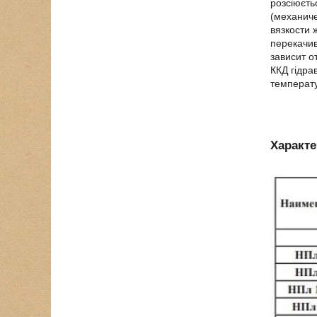
розсіюєть
(механиче
вязкости 
перекачив
зависит о
ККД гідра
температу
Характе