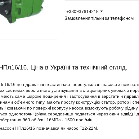
+380937614215
Замовлення тільки за телефоном
НПл16/16. Ціна в Україні та технічний огляд.
л16/16 це гідравлічні пластинчасті нерегульовані насоси з номінал
них системах верстатного устаткування в стаціонарних умовах з не
мають саме широке поширення і застосування в верстатній гідравлі
нами об'ємного типу, мають просту конструкцію статор, ротор і спе
ь і ковзаючи по поверхні корпусу насоса всмоктують робочу рідину 
ься однопоточні (рідка середовище подається через один відвід) і д
обертання 960 об./хв і 16МПа - 1500 про./мін.
насоси НПл16/16 позначався як насос Г12-22М.