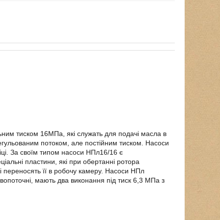
ьним тиском 16МПа, які служать для подачі масла в
регульованим потоком, але постійним тиском. Насоси
ці. За своїм типом насоси НПл16/16 є
ціальні пластини, які при обертанні ротора
і переносять її в робочу камеру. Насоси НПл
вопоточні, мають два виконання під тиск 6,3 МПа з