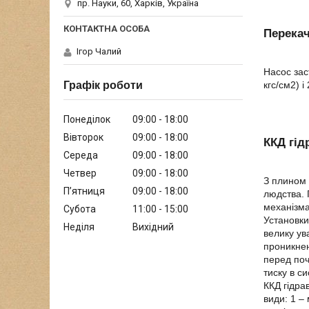
пр. Науки, 60, Харків, Україна
Перекач
Ігор Чалий
Насос зас
кгс/см2) 
Графік роботи
Понеділок
09:00
18:00
Вівторок
09:00
18:00
ККД гід
Середа
09:00
18:00
Четвер
09:00
18:00
З плином 
Пʼятниця
09:00
18:00
людства. 
механізма
Субота
11:00
15:00
Установки
Неділя
Вихідний
велику ув
проникнен
перед поч
тиску в с
ККД гідра
види: 1 – 