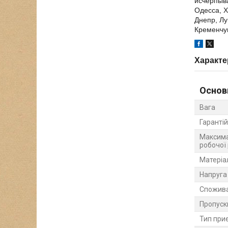
исчерпыв
Одесса, Х
Днепр, Лу
Кременчуг
Характе
Основ
Вага
Гарантій
Максима
робочої
Матеріа
Напруга
Спожива
Пропуск
Тип при