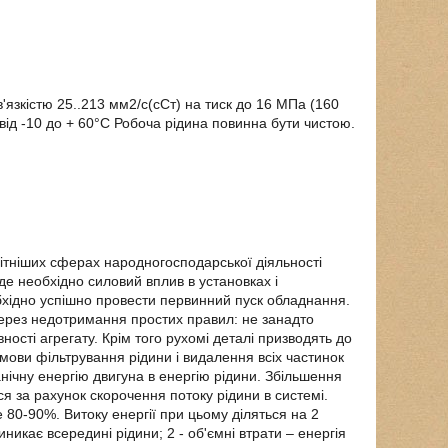
язкістю 25..213 мм2/с(сСт) на тиск до 16 МПа (160
і від -10 до + 60°С Робоча рідина повинна бути чистою.
ітніших сферах народногосподарської діяльності
де необхідно силовий вплив в установках і
бхідно успішно провести первинний пуск обладнання.
ерез недотримання простих правил: не занадто
ості агрегату. Крім того рухомі деталі призводять до
умови фільтрування рідини і видалення всіх частинок
нічну енергію двигуна в енергію рідини. Збільшення
ся за рахунок скорочення потоку рідини в системі.
е 80-90%. Витоку енергії при цьому діляться на 2
виникає всередині рідини; 2 - об'ємні втрати – енергія