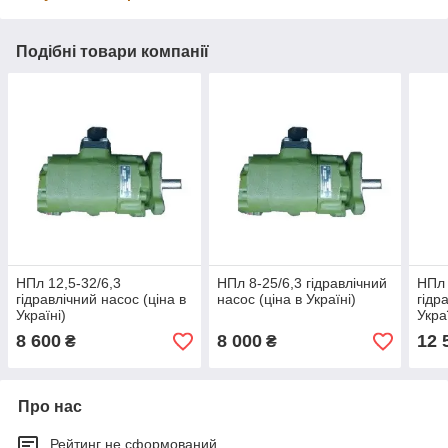
Подібні товари компанії
НПл 12,5-32/6,3
НПл 8-25/6,3 гідравлічний
НПл 
гідравлічний насос (ціна в
насос (ціна в Україні)
гідр
Україні)
Укра
8 600
8 000
12 
₴
₴
Про нас
Рейтинг не сформований