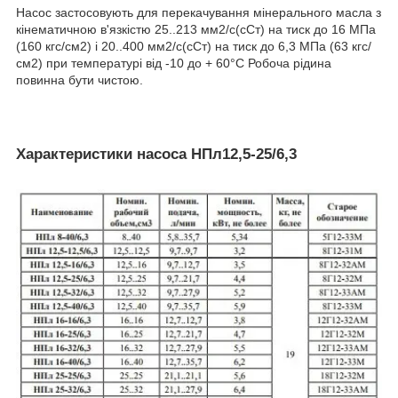
Насос застосовують для перекачування мінерального масла з
кінематичною в'язкістю 25..213 мм2/с(сСт) на тиск до 16 МПа
(160 кгс/см2) і 20..400 мм2/с(сСт) на тиск до 6,3 МПа (63 кгс/
см2) при температурі від -10 до + 60°С Робоча рідина
повинна бути чистою.
Характеристики насоса НПл12,5-25/6,3