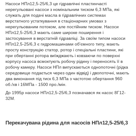
Насоси НПл12,5-25/6,3 це гідравлічні пластинчасті
нерегульовані насоси з номінальним тиском 6,3 МПа, які
служать для подачі масла в гідравлічних системах
верстатного устаткування в стаціонарних умовах з
нерегульованим потоком, але постійним тиском. Насоси
НПл12,5-25/6,3 мають саме широке поширення і
застосування в верстатній гідравліці. За своїм типом насоси
НПл12,5-25/6,3 є гидромашинами об'ємного типу, мають
просту конструкцію статор, ротор і спеціальні пластини, які
при обертанні ротора виїжджають і ковзаючи по поверхні
корпусу насоса всмоктують робочу рідину і переносять її в
робочу камеру. Насоси НПл випускаються однопоточні (рідка
середовище подається через один відвід) і двопоточні, мають
два виконання під тиск 6,3 МПа з частотою обертання 960
об./хв і 16МПа - 1500 про./мін.
До 1995р насоси НПл12,5-25/6,3 позначався як насос 8Г12-
32М.
Перекачувана рідина для насосів НПл12,5-25/6,3