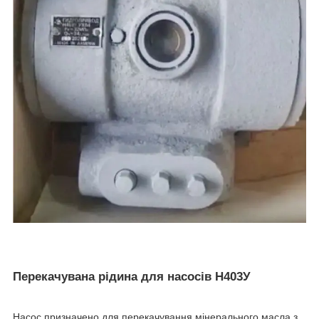
Перекачувана рідина для насосів Н403У
Насос призначено для перекачування мінерального масла з