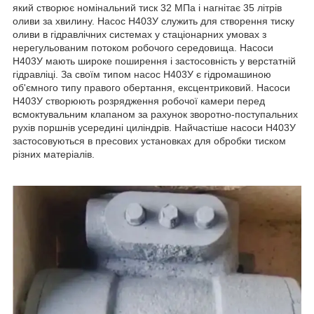
який створює номінальний тиск 32 МПа і нагнітає 35 літрів
оливи за хвилину. Насос Н403У служить для створення тиску
оливи в гідравлічних системах у стаціонарних умовах з
нерегульованим потоком робочого середовища. Насоси
Н403У мають широке поширення і застосовність у верстатній
гідравліці. За своїм типом насос Н403У є гідромашиною
об'ємного типу правого обертання, ексцентриковий. Насоси
Н403У створюють розрядження робочої камери перед
всмоктувальним клапаном за рахунок зворотно-поступальних
рухів поршнів усередині циліндрів. Найчастіше насоси Н403У
застосовуються в пресових установках для обробки тиском
різних матеріалів.