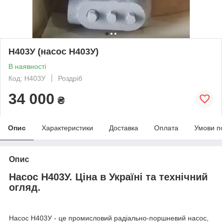
Н403У (насос Н403У)
В наявності
Код: Н403У
Роздріб
34 000
₴
Опис
Характеристики
Доставка
Оплата
Умови п
Опис
Насос Н403У. Ціна в Україні та технічний
огляд.
Насос Н403У - це промисловий радіально-поршневий насос,