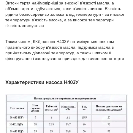
Витоки тертя найімовірніші за високої в'язкості масла, а
об'ємні втрати відбуваються, коли в'язкість низька. В'язкість
рідини безпосередньо залежить від температури - за низької
температури в'язкість висока, а за високої температури
в'язкість знижується.
Таким чином, ККД насоса Н403У оптимізується шляхом
правильного вибору в'язкості масла, підтримки масла в
прийнятному діапазоні температур, а також шляхом її
фільтрування і застосування присадок для зменшення тертя.
Характеристики насоса Н403У