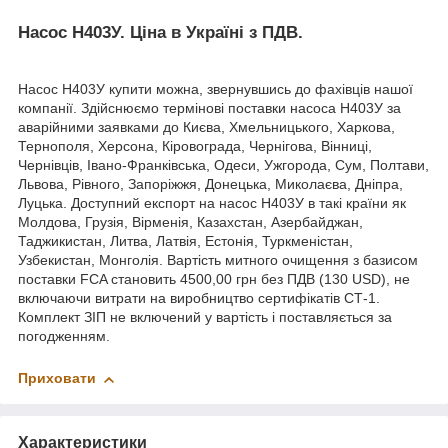
Насос Н403У. Ціна в Україні з ПДВ.
Насос Н403У купити можна, звернувшись до фахівців нашої
компанії. Здійснюємо термінові поставки насоса Н403У за
аварійними заявками до Києва, Хмельницького, Харкова,
Тернополя, Херсона, Кіровограда, Чернігова, Вінниці,
Чернівців, Івано-Франківська, Одеси, Ужгорода, Сум, Полтави,
Львова, Рівного, Запоріжжя, Донецька, Миколаєва, Дніпра,
Луцька. Доступний експорт на насос Н403У в такі країни як
Молдова, Грузія, Вірменія, Казахстан, Азербайджан,
Таджикистан, Литва, Латвія, Естонія, Туркменістан,
Узбекистан, Монголія. Вартість митного очищення з базисом
поставки FCA становить 4500,00 грн без ПДВ (130 USD), не
включаючи витрати на виробництво сертифікатів СТ-1.
Комплект ЗІП не включений у вартість і поставляється за
погодженням.
Приховати
Характеристики