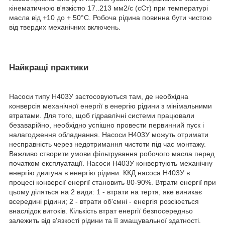
кінематичною в'язкістю 17..213 мм2/с (сСт) при температурі
масла від +10 до + 50°С. Робоча рідина повинна бути чистою
від твердих механічних включень.
Найкращі практики
Насоси типу Н403У застосовуються там, де необхідна
конверсія механічної енергії в енергію рідини з мінімальними
втратами. Для того, щоб гідравлічні системи працювали
безаварійно, необхідно успішно провести первинний пуск і
налагодження обладнання. Насоси Н403У можуть отримати
несправність через недотримання чистоти під час монтажу.
Важливо створити умови фільтрування робочого масла перед
початком експлуатації. Насоси Н403У конвертують механічну
енергію двигуна в енергію рідини. ККД насоса Н403У в
процесі конверсії енергії становить 80-90%. Втрати енергії при
цьому діляться на 2 види: 1 - втрати на тертя, яке виникає
всередині рідини; 2 - втрати об'ємні - енергія розсіюється
внаслідок витоків. Кількість втрат енергії безпосередньо
залежить від в'язкості рідини та її змащувальної здатності.