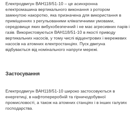
Електродвигун ВАН118/51-10 – це асинхронна
електромашина вертикального виконання з ротором
замкнутою накоротко, яка призначена для використання в
приміщеннях з регульованими кліматичними умовами,
середовище яких вибухобезпечний і не має агресивних парів і
газів. Використовуються ВАН118/51-10 в якості приводу
вертикальних насосів, у тому числі відцентрових і мережевих
насосів на атомних електростанціях. Пуск двигуна
відбувається від номінального напруги мережі.
Застосування
Електродвигун ВАН118/51-10 широко застосовуються в
енергетиці, в нафтопереробній та гірничодобувної
промисловості, а також на атомних станціях і в інших галузях
господарства.