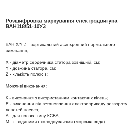
Розшифровка маркування електродвигуна
ВАН118/51-10У3
ВАН Х/Y-Z - вертикальний асинхронний нормального
виконання;
Х - діаметр сердечника статора зовнішній, см;
Y - довжина статора, см;
Z - кількість полюсів;
Можливі виконання:
К - виконання з використанням контактних кілець;
Е - виконання під встановлення електроприводу розвороту
лопатей насоса;
А - для насоса типу КСВА;
М - з водяними охолоджувачами (морська вода)