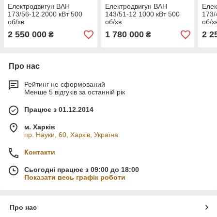
Електродвигун ВАН
Електродвигун ВАН
Елек
173/56-12 2000 кВт 500
143/51-12 1000 кВт 500
173/
об/хв
об/хв
об/х
2 550 000
1 780 000
2 2
₴
₴
Про нас
Рейтинг не сформований
Менше 5 відгуків за останній рік
Працює з 01.12.2014
м. Харків
пр. Науки, 60, Харків, Україна
Контакти
Сьогодні працює з 09:00 до 18:00
Показати весь графік роботи
Про нас