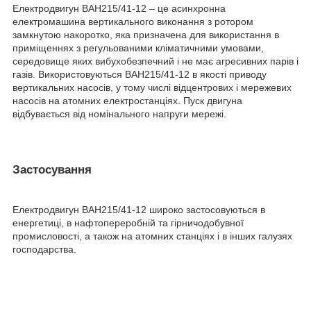
Електродвигун ВАН215/41-12 – це асинхронна
електромашина вертикального виконання з ротором
замкнутою накоротко, яка призначена для використання в
приміщеннях з регульованими кліматичними умовами,
середовище яких вибухобезпечний і не має агресивних парів і
газів. Використовуються ВАН215/41-12 в якості приводу
вертикальних насосів, у тому числі відцентрових і мережевих
насосів на атомних електростанціях. Пуск двигуна
відбувається від номінального напруги мережі.
Застосування
Електродвигун ВАН215/41-12 широко застосовуються в
енергетиці, в нафтопереробній та гірничодобувної
промисловості, а також на атомних станціях і в інших галузях
господарства.