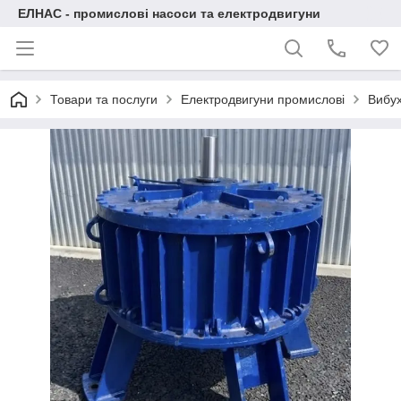
ЕЛНАС - промислові насоси та електродвигуни
Товари та послуги
Електродвигуни промислові
Вибух