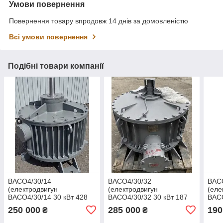
Умови повернення
Повернення товару впродовж 14 днів за домовленістю
Всі умови повернення
Подібні товари компанії
ВАСО4/30/14
ВАСО4/30/32
ВАС
(електродвигун
(електродвигун
(еле
ВАСО4/30/14 30 кВт 428
ВАСО4/30/32 30 кВт 187
ВАСО
об/хв)
об/хв)
об/х
250 000
285 000
190
₴
₴