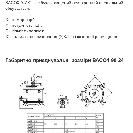
ВАСОХ-Y-ZХ1 - вибухозахищений асинхронний спеціальний
обдувається;
Х - номер серії;
Y - потужність, кВт;
Z - кількість полюсів;
Х1 - кліматичне виконання (У,ХЛ,Т) і категорії розміщення
Габаритно-приєднувальні розміри ВАСО4-90-24