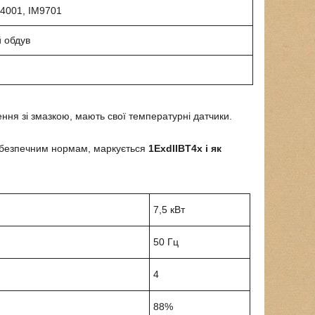
M4001, IM9701
й обдув
ня зі змазкою, мають свої температурні датчики.
хобезпечним нормам, маркується
1ExdIIBT4х і як
7,5 кВт
50 Гц
4
88%