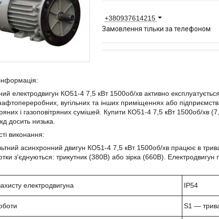
+380937614215
Замовлення тільки за телефоном
інформація:
ий електродвигун КО51-4 7,5 кВт 1500об/хв активно експлуатуєтьс
 нафтопереробних, вугільних та інших приміщеннях або підприємс
ряних і газоповітряних сумішей. Купити КО51-4 7,5 кВт 1500об/хв (7
ккд досить низька.
ті виконання:
ьтний асинхронний двигун КО51-4 7,5 кВт 1500об/хв працює в тр
тки з'єднуються: трикутник (380В) або зірка (660В). Електродвигу
захисту електродвигуна
IP
54
оботи
S
1 ― трив