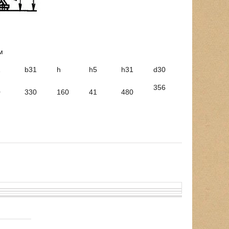
м
1
b31
h
h5
h31
d30
356
0
330
160
41
480