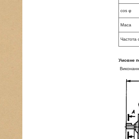
cos φ
Маса
Частота 
Умовне п
Виконан