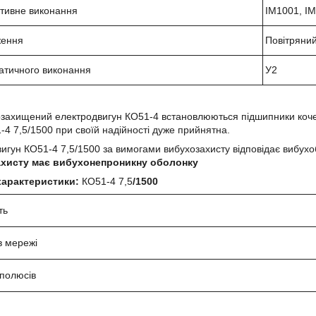
ктивне виконання
IM1001, I
ження
Повітряни
атичного виконання
У2
захищений електродвигун КО51-4 встановлюються підшипники кочен
-4 7,5/
1500 при своїй надійності дуже прийнятна.
вигун
КО51-4 7,5
/1500 за вимогами вибухозахисту відповідає вибу
хисту має вибухонепроникну оболонку
 характеристики:
КО51-4 7,5
/1500
ть
в мережі
 полюсів