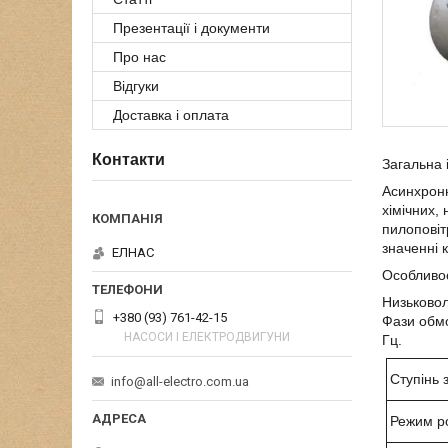
Презентації і документи
Про нас
Відгуки
Доставка і оплата
Контакти
Загальна 
Асинхронн
хімічних,
пилоповіт
значенні 
ЕЛНАС
Особливос
Низьковол
+380 (93) 761-42-15
Фази обмо
НАСОСИ І ЕЛЕКТРОДВИГУНИ
Гц.
Ступінь 
info@all-electro.com.ua
Режим р