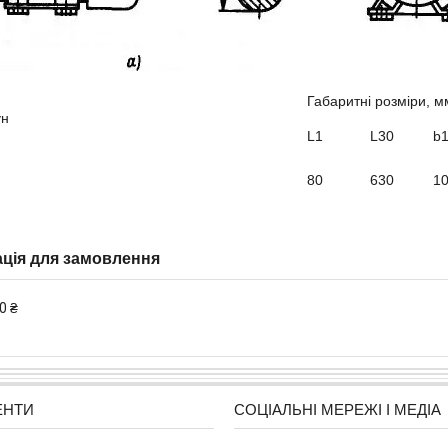
Габаритні розміри, м
ун
L1
L30
b
80
630
1
ція для замовлення
0 ₴
ЕНТИ
СОЦІАЛЬНІ МЕРЕЖІ І МЕДІА