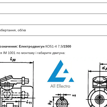
обертання, об/хв
означення:
Електродвигун
КО51-4 7,5
/1500
ня
IM 1001
по монтажу і габарити двигуна: