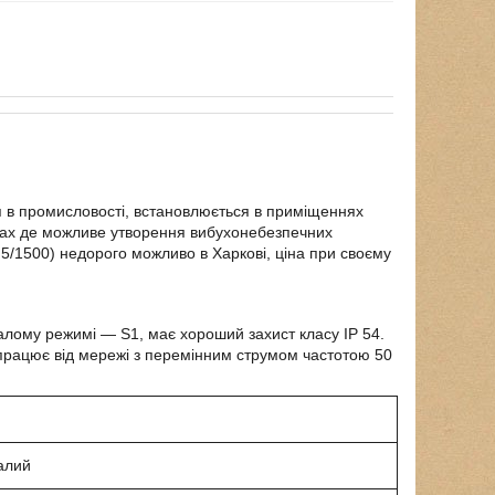
я в промисловості, встановлюється в приміщеннях
твах де можливе утворення вибухонебезпечних
,5/1500) недорого можливо в Харкові, ціна при своєму
ивалому режимі ―
S
1, має хороший захист класу
І
P
54.
н працює від мережі з перемінним струмом частотою 50
алий