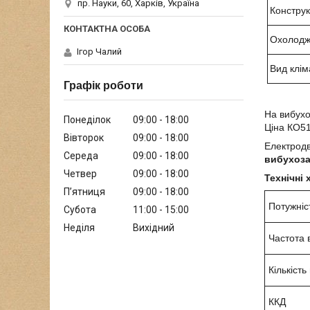
пр. Науки, 60, Харків, Україна
Констру
Охолод
Ігор Чалий
Вид клім
Графік роботи
На вибухо
Понеділок
09:00
18:00
Ціна КО51
Вівторок
09:00
18:00
Електрод
Середа
09:00
18:00
вибухоза
Четвер
09:00
18:00
Технічні
Пʼятниця
09:00
18:00
Потужніс
Субота
11:00
15:00
Неділя
Вихідний
Частота 
Кількість
ККД